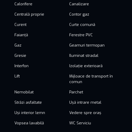
Calorifere
Canalizare
Centrală proprie
Contor gaz
Curent
Curte comună
Faianță
Ferestre PVC
Gaz
Geamuri termopan
Gresie
Iluminat stradal
Interfon
Izolație exterioară
Lift
Mijloace de transport în
comun
Nemobilat
Parchet
Străzi asfaltate
Ușă intrare metal
Uși interior lemn
Vedere spre oraș
Vopsea lavabilă
WC Serviciu