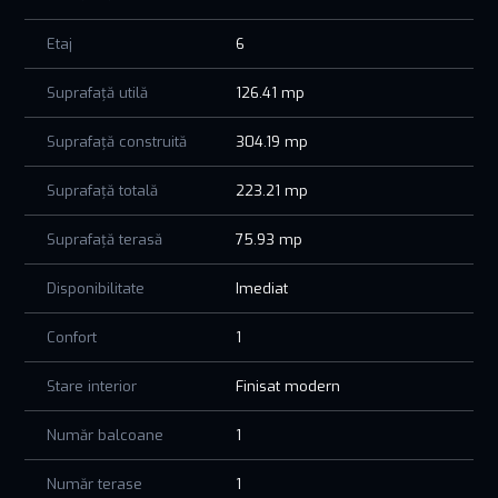
Există posibilități flexibile de plată: rate direct la dezvoltator,
Etaj
6
plăți eșalonate sau acces la credit ipotecar.
Suprafață utilă
126.41 mp
Tomis Plus Celine Elegance – acasă, în stilul pe care îl meriți.
Contactează-ne pentru detalii, vizionare și ofertă
Suprafață construită
304.19 mp
personalizată.
Suprafață totală
223.21 mp
Suprafață terasă
75.93 mp
Disponibilitate
Imediat
Confort
1
Stare interior
Finisat modern
Număr balcoane
1
Număr terase
1