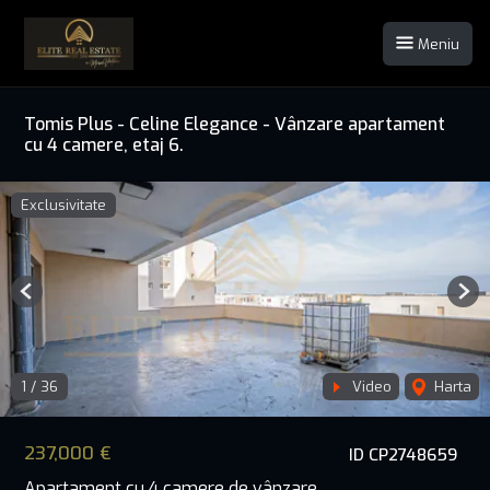
Meniu
Tomis Plus - Celine Elegance - Vânzare apartament
cu 4 camere, etaj 6.
Exclusivitate
Previous
Nex
1
/
36
Video
Harta
237,000 €
ID CP2748659
Apartament cu 4 camere de vânzare