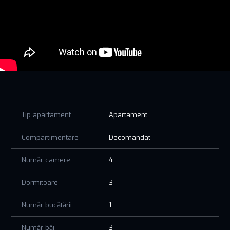
terasă generoasă de 75,93 mp – locul perfect pentru
relaxare. Compartimentarea este eficientă, camerele sunt
luminoase, iar finisajele sunt de cea mai bună calitate.
Construcția se remarcă printr-o fundație solidă pe radier
general din beton armat C25/30, cu grosimea de un metru.
Zidăria este realizată din BCA, 30 cm la exterior și 15 cm la
interior, oferind o izolare fonică și termică superioară.
Apartamentul este dotat cu tâmplărie PVC cu geam tripan,
termoizolație cu polistiren de 10 cm și vată bazaltică în zona
grinzilor, precum și hidroizolație profesională cu membrană
Tip apartament
Apartament
PVC tip Sika.
Compartimentare
Decomandat
Se predă la cheie, cu gresie, faianță, parchet, uși interioare și
băi complet utilate. Dispune de centrală termică proprie
Număr camere
4
marca Baxi, cu garanție de 5 ani, și sistem de interfonie
modern.
Dormitoare
3
Complexul oferă 65 de locuri de parcare, două ascensoare
moderne pentru 6–8 persoane, subsol cu adăpost ALA și
Număr bucătării
1
locuri de parcare, iar spațiile comune sunt finisate cu
marmură naturală, oferind un plus de eleganță.
Număr băi
3