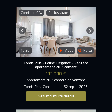
Comision 0%
Exclusivitate
Previous
Next
1
/
30
Video
Harta
Tomis Plus - Celine Elegance - Vânzare
apartament cu 2 camere
102,000 €
Apartament cu 2 camere de vânzare
Tomis Plus, Constanta
52 mp
2025
Vezi mai multe detalii