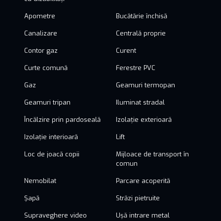
Apometre
Bucătărie închisă
Canalizare
Centrală proprie
Contor gaz
Curent
Curte comună
Ferestre PVC
Gaz
Geamuri termopan
Geamuri tripan
Iluminat stradal
Încălzire prin pardoseală
Izolație exterioară
Izolație interioară
Lift
Loc de joacă copii
Mijloace de transport în
comun
Nemobilat
Parcare acoperită
Șapă
Străzi pietruite
Supraveghere video
Ușă intrare metal