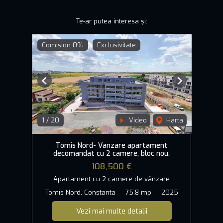
Te-ar putea interesa și:
Comision 0%
Exclusivitate
Previous
Next
1
/
20
Video
Harta
Tomis Nord- Vanzare apartament
decomandat cu 2 camere, bloc nou.
108,500 €
Apartament cu 2 camere de vânzare
Tomis Nord, Constanta
75.8 mp
2025
Vezi mai multe detalii