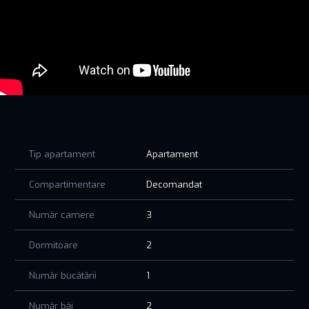
Disponibil la mai multe etaje, în cadrul Perpetum Residence III
– Tomis Nord, într-o zonă ideală pentru familii: aproape de
centru comercial Carrefour Tom, magazine, parcuri și tot ce
contează.
Finisaje premium, confort termic prin încălzire în pardoseală,
locuri de parcare și un mediu sigur și elegant -pentru liniștea
întregii familii.
Nu e doar o casă. Este noul vostru cămin.
Tip apartament
Apartament
Imaginile sunt cu titlu de prezentare.
Compartimentare
Decomandat
PRETUL AFISAT NU CONTINE TVA!
Număr camere
3
Dormitoare
2
Număr bucătării
1
Număr băi
2