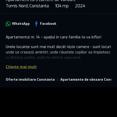
Tomis Nord, Constanta
104 mp
2024
WhatsApp
Facebook
Apartamentul nr. 14 – spațiul în care familia ta va înflori
Unele locuințe sunt mai mult decât niște camere - sunt locuri
unde se creează amintiri, unde râsetele copiilor se împletesc
cu liniștea serilor, unde te simți în siguranță.
Citește mai mult
Apartament cu 3 camere pline de lumină și căldură:
- 2 dormitoare pentru vise liniștite
- Living spațios – locul unde familia se adună
Oferte imobiliare Constanta
Apartamente de vânzare Consta
- Bucătărie închisă – perfectă pentru mese cu suflet
- 2 băi
- 2 balcoane – colțuri de relaxare și inspirație
Totul este gândit cu grijă, de la spațiile aerisite și luminoase
până la intimitatea perfect echilibrată. Este genul de
apartament în care te vezi crescând alături de cei dragi.