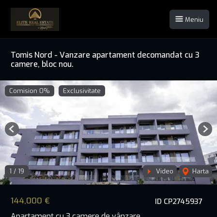
Meniu
Tomis Nord - Vanzare apartament decomandat cu 3
camere, bloc nou.
Comision 0%
Exclusivitate
Previous
Nex
1
/
19
Video
Harta
144,000 €
ID CP2745937
Apartament cu 3 camere de vânzare