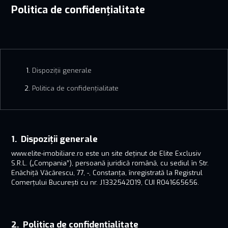
Politica de confidențialitate
Dispoziții generale
Politica de confidențialitate
Dispoziții generale
www.elite-imobiliare.ro este un site deținut de Elite Exclusiv
S.R.L. („Compania”), persoană juridică română, cu sediul în Str.
Enăchiță Văcărescu, 77, -, Constanța, înregistrată la Registrul
Comerțului București cu nr. J1332542019, CUI RO41665656.
Politica de confidențialitate