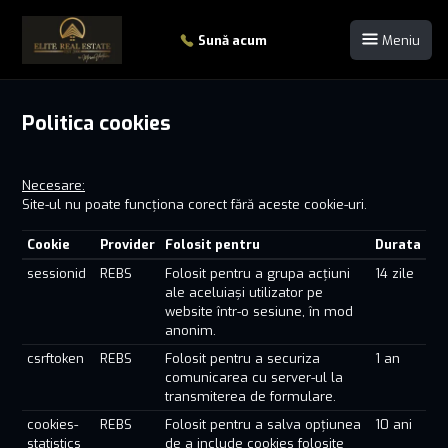
Sună acum
Meniu
Politica cookies
Necesare:
Site-ul nu poate funcționa corect fără aceste cookie-uri.
Cookie
Provider
Folosit pentru
Durata
sessionid
REBS
Folosit pentru a grupa acțiuni
14 zile
ale aceluiași utilizator pe
website într-o sesiune, în mod
anonim.
csrftoken
REBS
Folosit pentru a securiza
1 an
comunicarea cu server-ul la
transmiterea de formulare.
cookies-
REBS
Folosit pentru a salva opțiunea
10 ani
statistics
de a include cookies folosite