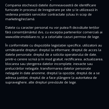
Compania stochează datele dumneavoastră de identificare
furnizate în procesul de înregistrare pe site și le utilizează în
vederea prestării serviciilor contractate și/sau în scop de
marketing/reclamă.
Datele cu caracter personal nu vor putea fi dezvăluite terților
fără consimțământul dvs, cu excepția partenerilor comerciali ai
www.elite-imobiliare.ro, și a celorlalte cazuri permise de lege.
În conformitate cu dispozițiile legislației specifice, utilizatorii au
următoarele drepturi: dreptul la informare; dreptul de acces la
datele personale; dreptul de a solicita operatorului de date,
printr-o cerere scrisă și în mod gratuit, rectificarea, actualizarea,
blocarea sau ștergerea datelor incomplete, inexacte sau
prelucrărilor nelegale, transformarea datelor personale
nelegale în date anonime, dreptul la opoziție, dreptul de a se
adresa justiției, dreptul de a face plângere la autoritatea de
supraveghere, alte drepturi prevăzute de lege.