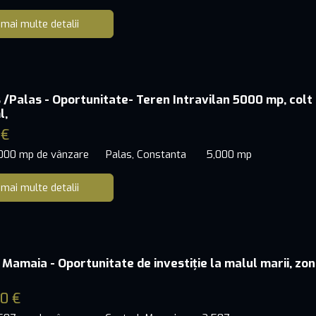
 mai multe detalii
 /Palas - Oportunitate- Teren Intravilan 5000 mp, colt
l,
 €
,000 mp de vânzare
Palas, Constanta
5,000 mp
 mai multe detalii
 Mamaia - Oportunitate de investiție la malul marii, zo
0 €