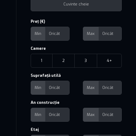
Preț (€)
Min
Max
Camere
1
2
3
4+
Suprafață utilă
Min
Max
An construcție
Min
Max
Etaj