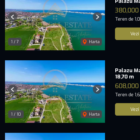
Palazu Ma
380,000
Teren de 1,
Previous
Next
Vezi
1
/
7
Harta
Palazu Ma
18,70 m
608,000
Previous
Next
Teren de 1,
Vezi
1
/
10
Harta