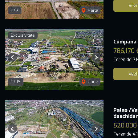
Vezi
1
/
7
Harta
Exclusivitate
Cumpana -
786,170 
Teren de 7,
Previous
Next
Vezi
1
/
15
Harta
Palas /Va
deschider
520,000
Previous
Next
Teren de 4,