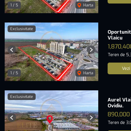
1
/
5
Harta
Exclusivitate
Oportunit
Vlaicu
1,870,40
Previous
Next
Teren de 5
Vezi
1
/
5
Harta
Exclusivitate
Aurel Vla
Ovidiu.
890,000
Previous
Next
Teren de 3