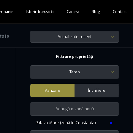
mpanie
Istoric tranzacții
Cariera
Blog
Contact
ltate
Actualizate recent
Filtrare proprietăți
Teren
Vânzare
Închiriere
Palazu Mare (zonă în Constanta)