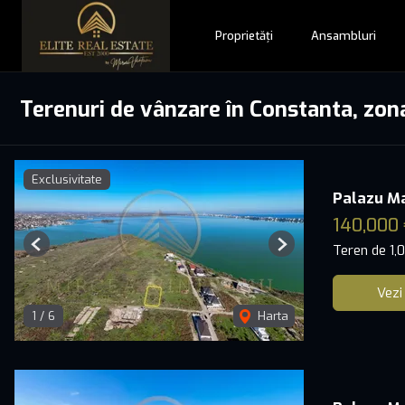
Proprietăți
Ansambluri
Terenuri de vânzare în Constanta, zo
Exclusivitate
Palazu Ma
140,000 
Teren de 1,
Previous
Next
Vezi
1
/
6
Harta