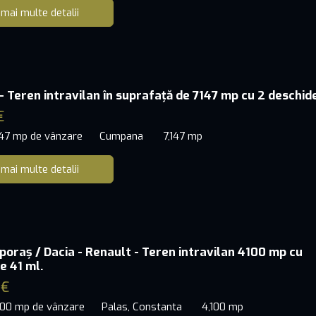
 mai multe detalii
 Teren intravilan în suprafață de 7147 mp cu 2 deschide
€
147 mp de vânzare
Cumpana
7,147 mp
 mai multe detalii
poraș / Dacia - Renault - Teren intravilan 4100 mp cu
e 41 ml.
 €
100 mp de vânzare
Palas, Constanta
4,100 mp