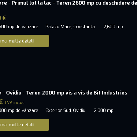
re - Primul lot la lac - Teren 2600 mp cu deschidere d
0 €
,600 mp de vânzare
Palazu Mare, Constanta
2,600 mp
 mai multe detalii
- Ovidiu - Teren 2000 mp vis a vis de Bit Industries
 €
TVA inclus
,000 mp de vânzare
Exterior Sud, Ovidiu
2,000 mp
 mai multe detalii