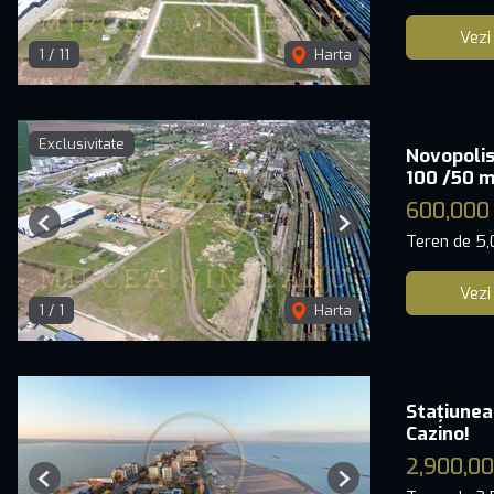
Vezi
1
/
11
Harta
Exclusivitate
Novopolis
100 /50 m
600,000
Previous
Next
Teren de 5
Vezi
1
/
1
Harta
Stațiunea
Cazino!
2,900,00
Previous
Next