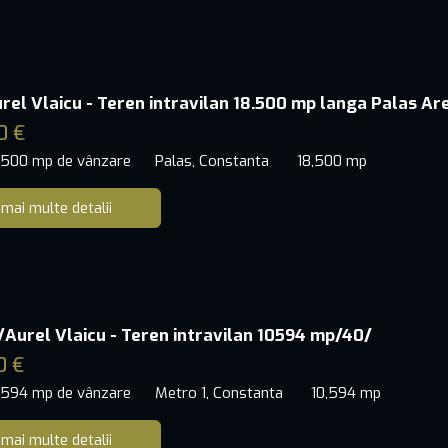
urel Vlaicu - Teren intravilan 18.500 mp langa Palas Ar
0 €
8,500 mp de vânzare
Palas, Constanta
18,500 mp
 mai multe detalii
/Aurel Vlaicu - Teren intravilan 10594 mp/40/
0 €
0,594 mp de vânzare
Metro 1, Constanta
10,594 mp
 mai multe detalii