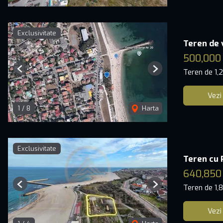
Exclusivitate
Teren de 
500,000
Teren de 1,
Previous
Next
Vezi
1
/
8
Harta
Exclusivitate
Teren cu P
640,850
Teren de 1,
Previous
Next
Vezi