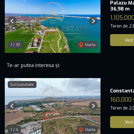
Palazu Ma
36,98 m
1,105,00
Previous
Next
Teren de 2
Vezi
1
/
10
Harta
Te-ar putea interesa și:
Exclusivitate
Constanta 
160,000
Teren de 2
Previous
Next
Vezi
1
/
4
Harta