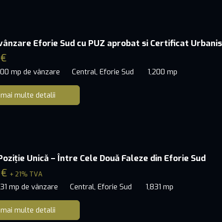
vânzare Eforie Sud cu PUZ aprobat si Certificat Urbani
 €
200 mp de vânzare
Central, Eforie Sud
1,200 mp
 mai multe detalii
oziție Unică – Între Cele Două Faleze din Eforie Sud
 €
+ 21% TVA
831 mp de vânzare
Central, Eforie Sud
1,831 mp
 mai multe detalii