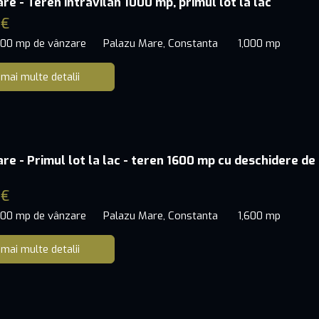
re - Teren intravilan 1000 mp, primul lot la lac
 €
000 mp de vânzare
Palazu Mare, Constanta
1,000 mp
 mai multe detalii
re - Primul lot la lac - teren 1600 mp cu deschidere de
 €
600 mp de vânzare
Palazu Mare, Constanta
1,600 mp
 mai multe detalii