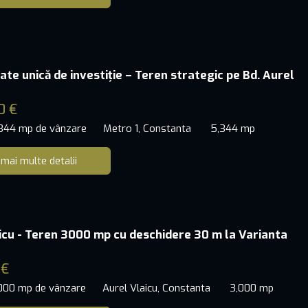
ate unică de investiție – Teren strategic pe Bd. Aurel
0 €
,344 mp de vânzare
Metro 1, Constanta
5,344 mp
 mai multe detalii
icu - Teren 3000 mp cu deschidere 30 m la Varianta
 €
,000 mp de vânzare
Aurel Vlaicu, Constanta
3,000 mp