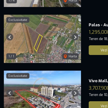
1
/
4
Harta
Exclusivitate
Palas - A
1,295,00
Teren de 1
Previous
Next
Vezi
1
/
1
Harta
Exclusivitate
Vivo Mall
3,707,90
Teren de 1
Previous
Next
Vezi