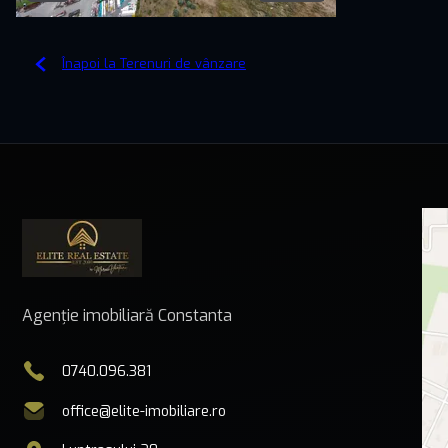
Înapoi la Terenuri de vânzare
Agenție imobiliară Constanta
0740.096.381
office@elite-imobiliare.ro