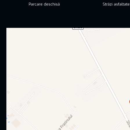
Parcare deschisă
Străzi asfaltate