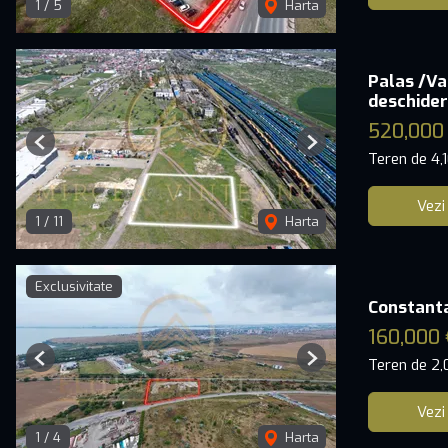
1
/
5
Harta
Palas /Va
deschider
520,000
Previous
Next
Teren de 4,
Vezi
1
/
11
Harta
Exclusivitate
Constanta 
160,000
Teren de 2
Previous
Next
Vezi
1
/
4
Harta