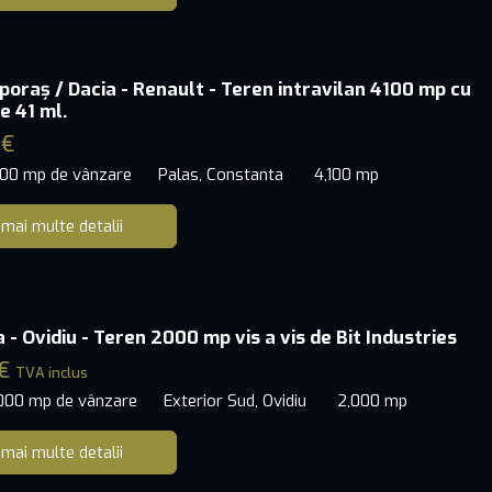
poraș / Dacia - Renault - Teren intravilan 4100 mp cu
e 41 ml.
 €
100 mp de vânzare
Palas, Constanta
4,100 mp
 mai multe detalii
- Ovidiu - Teren 2000 mp vis a vis de Bit Industries
 €
TVA inclus
,000 mp de vânzare
Exterior Sud, Ovidiu
2,000 mp
 mai multe detalii