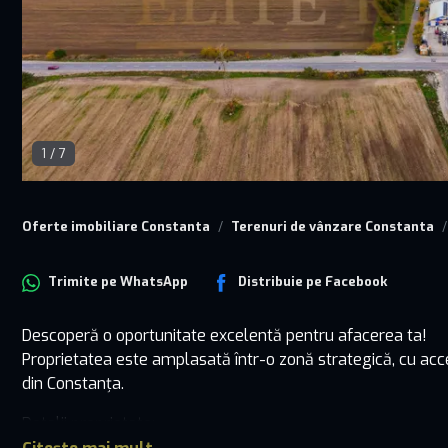
1
/
7
Oferte imobiliare Constanta
Terenuri de vânzare Constanta
Trimite pe
WhatsApp
Distribuie pe
Facebook
Descoperă o oportunitate excelentă pentru afacerea ta!
Proprietatea este amplasată într-o zonă strategică, cu acces 
din Constanța.
Detalii proprietate:
Teren: 3.000 mp