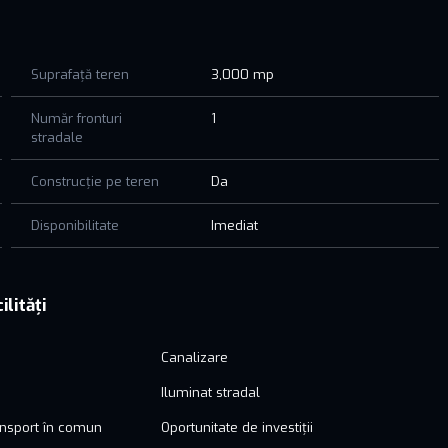
u eficiență energetică și costuri reduse (transformator donat
Suprafață teren
3,000 mp
Număr fronturi
1
stradale
Construcție pe teren
Da
Disponibilitate
Imediat
strativă
tate bună și acces facil către oraș și autostradă.
ilități
Canalizare
Iluminat stradal
ce
ansport în comun
Oportunitate de investiții