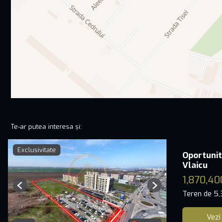
Te-ar putea interesa și:
Exclusivitate
Oportunit
Vlaicu
1,870,40
Previous
Next
Teren de 5
Vezi