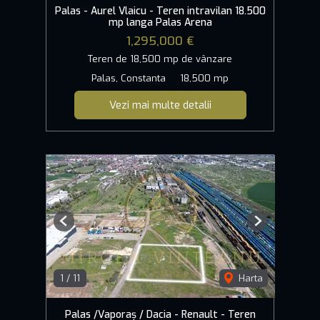
Palas - Aurel Vlaicu - Teren intravilan 18.500
mp langa Palas Arena
1,295,000 €
Teren de 18,500 mp de vânzare
Palas, Constanta
18,500 mp
Vezi mai multe detalii
Previous
Next
1
/
11
Harta
Palas /Vaporaș / Dacia - Renault - Teren