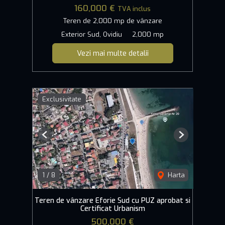
160,000 €
TVA inclus
Teren de 2,000 mp de vânzare
Exterior Sud, Ovidiu
2,000 mp
Vezi mai multe detalii
Exclusivitate
Previous
Next
1
/
8
Harta
Teren de vânzare Eforie Sud cu PUZ aprobat si
Certificat Urbanism
500,000 €