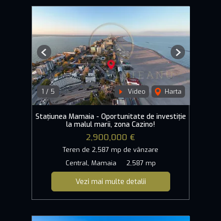
Previous
Next
1
/
5
Video
Harta
Stațiunea Mamaia - Oportunitate de investiție
la malul marii, zona Cazino!
2,900,000 €
Teren de 2,587 mp de vânzare
Central, Mamaia
2,587 mp
Vezi mai multe detalii