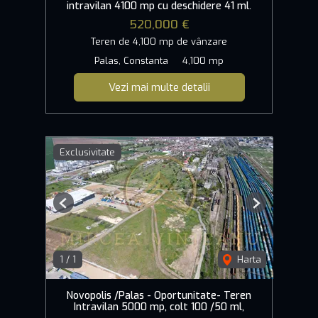
intravilan 4100 mp cu deschidere 41 ml.
520,000 €
Teren de 4,100 mp de vânzare
Palas, Constanta
4,100 mp
Vezi mai multe detalii
Exclusivitate
Previous
Next
1
/
1
Harta
Novopolis /Palas - Oportunitate- Teren
Intravilan 5000 mp, colt 100 /50 ml,