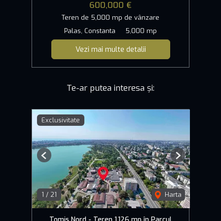
600,000 €
Teren de 5,000 mp de vânzare
Palas, Constanta
5,000 mp
Vezi mai multe detalii
Te-ar putea interesa și:
Exclusivitate
Previous
Next
1
/
21
Harta
Tomis Nord - Teren 1.126 mp în Parcul