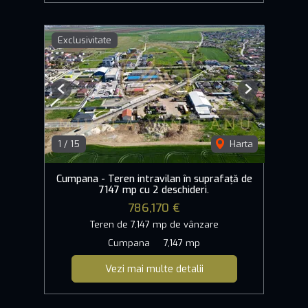
Exclusivitate
Previous
Next
1
/
15
Harta
Cumpana - Teren intravilan în suprafață de
7147 mp cu 2 deschideri.
786,170 €
Teren de 7,147 mp de vânzare
Cumpana
7,147 mp
Vezi mai multe detalii