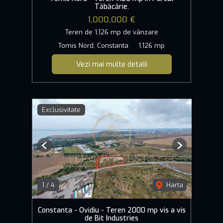
Tăbăcărie.
1,000,000 €
Teren de 1,126 mp de vânzare
Tomis Nord, Constanta
1,126 mp
Vezi mai multe detalii
Exclusivitate
Previous
Next
1
/
4
Harta
Constanta - Ovidiu - Teren 2000 mp vis a vis
de Bit Industries