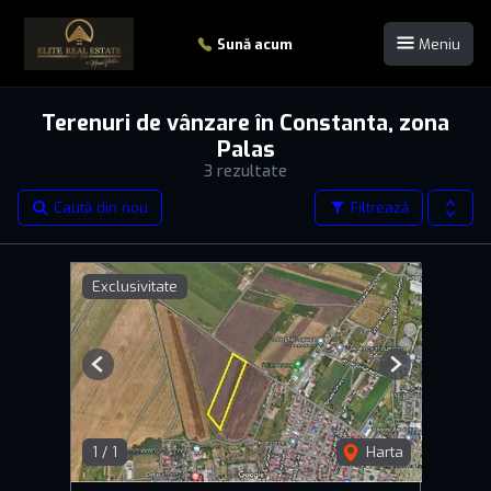
Sună acum
Meniu
Terenuri de vânzare în Constanta, zona
Palas
3 rezultate
Caută din nou
Filtrează
Exclusivitate
Previous
Next
1
/
1
Harta