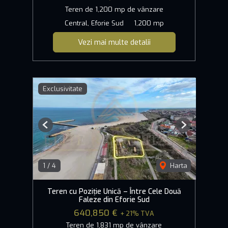
Teren de 1,200 mp de vânzare
Central, Eforie Sud
1,200 mp
Vezi mai multe detalii
Exclusivitate
Previous
Next
1
/
4
Harta
Teren cu Poziție Unică – Între Cele Două
Faleze din Eforie Sud
640,850 €
+ 21% TVA
Teren de 1,831 mp de vânzare