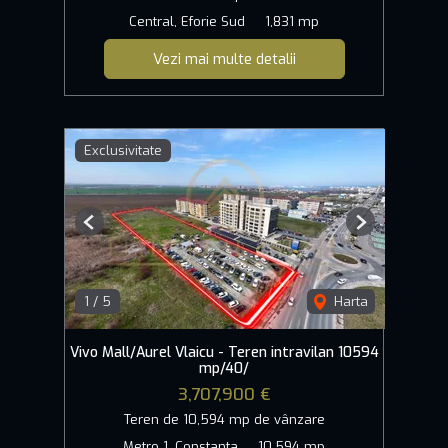
Central, Eforie Sud
1,831 mp
Vezi mai multe detalii
Exclusivitate
Previous
Next
1
/
5
Harta
Vivo Mall/Aurel Vlaicu - Teren intravilan 10594
mp/40/
3,707,900 €
Teren de 10,594 mp de vânzare
Metro 1, Constanta
10,594 mp