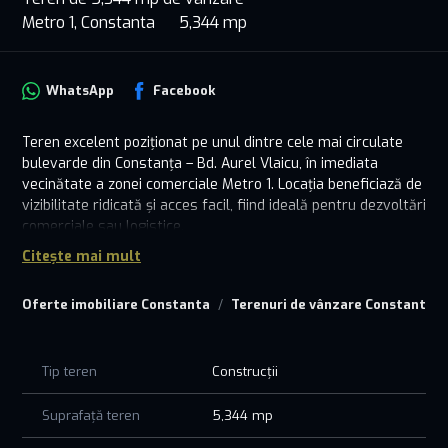
Metro 1, Constanta
5,344 mp
WhatsApp
Facebook
Teren excelent poziționat pe unul dintre cele mai circulate
bulevarde din Constanța – Bd. Aurel Vlaicu, în imediata
vecinătate a zonei comerciale Metro 1. Locația beneficiază de
vizibilitate ridicată și acces facil, fiind ideală pentru dezvoltări
comerciale sau logistice.
Suprafața totală este de 5.344 mp, cu o deschidere de 20 ml
Citește mai mult
la bulevard, oferind multiple posibilități de exploatare și
configurare.
Oferte imobiliare Constanta
Terenuri de vânzare Constanta
Indicatori urbanistici avantajoși:
POT 50% – pentru construcții
POT 90% – pentru construcții și platforme
Tip teren
Construcții
Aceste caracteristici permit dezvoltarea unui proiect eficient
Suprafață teren
5,344 mp
și adaptabil, fie că vorbim de construcții solide sau spații
mixte cu platforme exterioare.