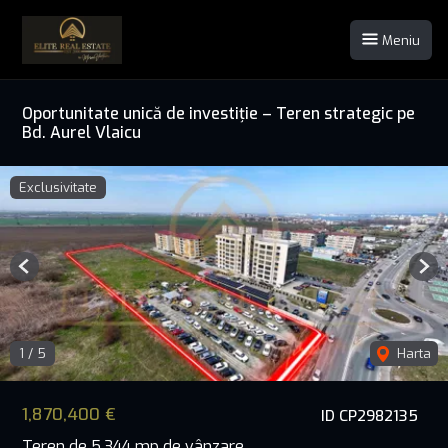
Meniu
Oportunitate unică de investiție – Teren strategic pe
Bd. Aurel Vlaicu
Exclusivitate
Previous
Nex
1
/
5
Harta
1,870,400 €
ID CP2982135
Teren de 5,344 mp de vânzare