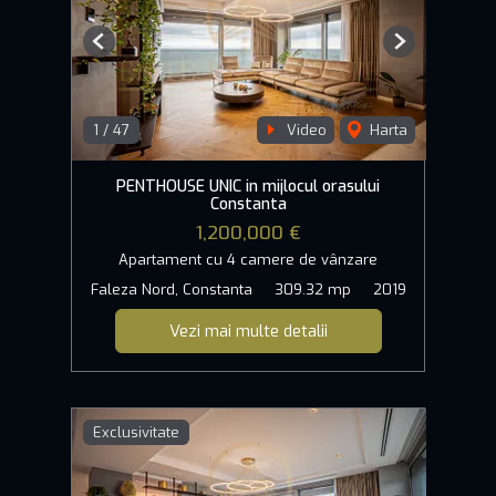
Previous
Next
1
/
47
Video
Harta
PENTHOUSE UNIC in mijlocul orasului
Constanta
1,200,000 €
Apartament cu 4 camere de vânzare
Faleza Nord, Constanta
309.32 mp
2019
Vezi mai multe detalii
Exclusivitate