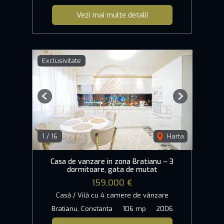
Vezi mai multe detalii
Exclusivitate
Previous
Next
1
/
16
Harta
Casa de vanzare in zona Bratianu – 3
dormitoare, gata de mutat
159,000 €
Casă / Vilă cu 4 camere de vânzare
Bratianu, Constanta
106 mp
2006