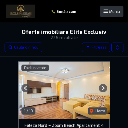
Sună acum
Meniu
Oferte imobiliare Elite Exclusiv
226 rezultate
Caută din nou
Filtrează
Exclusivitate
Previous
Next
1
/
13
Harta
Faleza Nord – Zoom Beach Apartament 4