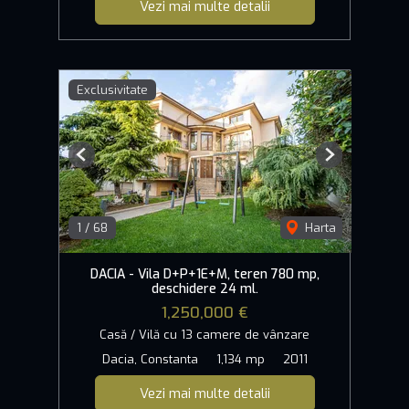
Vezi mai multe detalii
Exclusivitate
Previous
Next
1
/
68
Harta
DACIA - Vila D+P+1E+M, teren 780 mp,
deschidere 24 ml.
1,250,000 €
Casă / Vilă cu 13 camere de vânzare
Dacia, Constanta
1,134 mp
2011
Vezi mai multe detalii