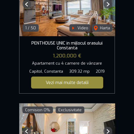
Previous
Next
1
/
50
Video
Harta
PENTHOUSE UNIC in mijlocul orasului
Constanta
1,200,000 €
Apartament cu 4 camere de vânzare
Capitol, Constanta
309.32 mp
2019
Vezi mai multe detalii
Comision 0%
Exclusivitate
Previous
Next