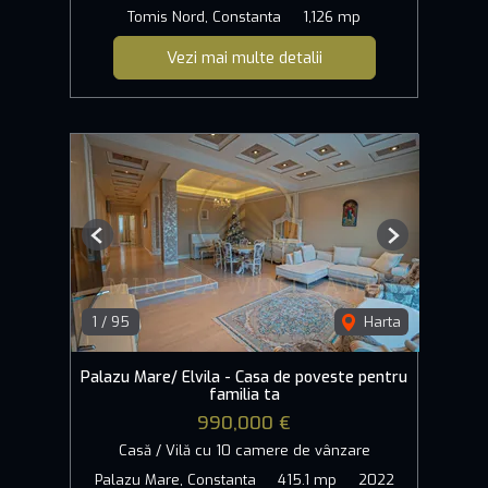
Tomis Nord, Constanta
1,126 mp
Vezi mai multe detalii
Previous
Next
1
/
95
Harta
Palazu Mare/ Elvila - Casa de poveste pentru
familia ta
990,000 €
Casă / Vilă cu 10 camere de vânzare
Palazu Mare, Constanta
415.1 mp
2022