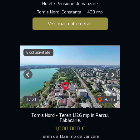
Hotel / Pensiune de vânzare
Tomis Nord, Constanta
438 mp
Vezi mai multe detalii
Exclusivitate
Previous
Next
1
/
21
Harta
Tomis Nord - Teren 1.126 mp în Parcul
Tăbăcărie.
1,000,000 €
Teren de 1,126 mp de vânzare