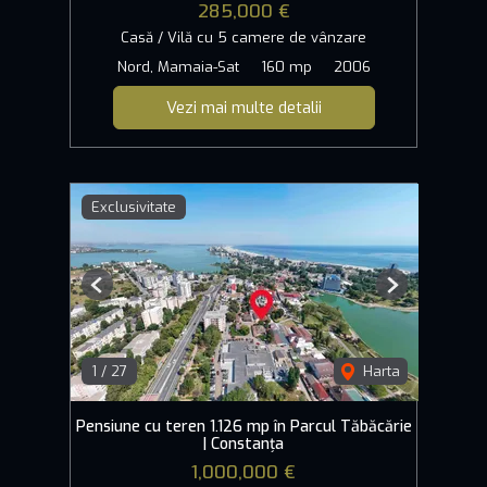
285,000 €
Casă / Vilă cu 5 camere de vânzare
Nord, Mamaia-Sat
160 mp
2006
Vezi mai multe detalii
Exclusivitate
Previous
Next
1
/
27
Harta
Pensiune cu teren 1.126 mp în Parcul Tăbăcărie
| Constanța
1,000,000 €