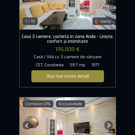
1
/
10
Harta
Casă 3 camere, cochetă în zona Anda - Liniște,
confort și intimitate
135,000 €
Casă / Vilă cu 3 camere de vânzare
CET, Constanta
59.7 mp
1977
Vezi mai multe detalii
Comision 0%
Exclusivitate
Previous
Next