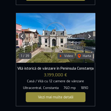
Previous
Next
1
/
39
Video
Harta
Vilă istorică de vânzare în Peninsula Constanța
3,199,000 €
Casă / Vilă cu 12 camere de vânzare
Ultracentral, Constanta
760 mp
1890
Vezi mai multe detalii