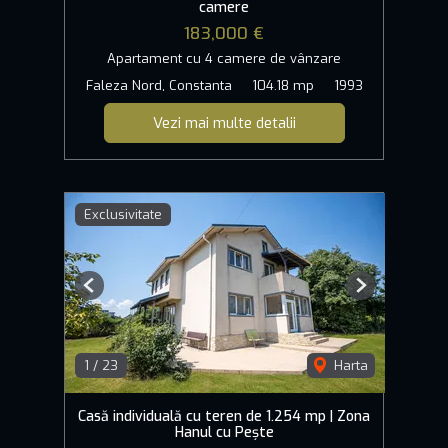
camere
183,000 €
Apartament cu 4 camere de vânzare
Faleza Nord, Constanta
104.18 mp
1993
Vezi mai multe detalii
Exclusivitate
Previous
Next
1
/
23
Harta
Casă individuală cu teren de 1.254 mp | Zona
Hanul cu Pește