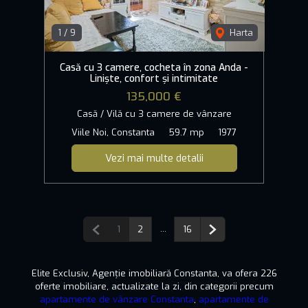
1
/
9
Harta
Casă cu 3 camere, cocheta în zona Anda -
Liniște, confort și intimitate
135,000 €
Casă / Vilă cu 3 camere de vânzare
Viile Noi, Constanta
59.7 mp
1977
Vezi mai multe detalii
Pagina anterioară
...
Pagina următoare
1
2
16
Elite Exclusiv, Agenție imobiliară Constanta, va ofera 226
oferte imobiliare, actualizate la zi, din categorii precum
apartamente de vânzare Constanta
,
apartamente de