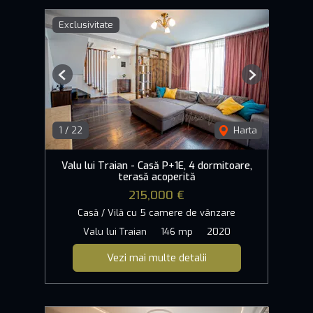
Exclusivitate
Previous
Next
1
/
22
Harta
Valu lui Traian - Casă P+1E, 4 dormitoare,
terasă acoperită
215,000 €
Casă / Vilă cu 5 camere de vânzare
Valu lui Traian
146 mp
2020
Vezi mai multe detalii