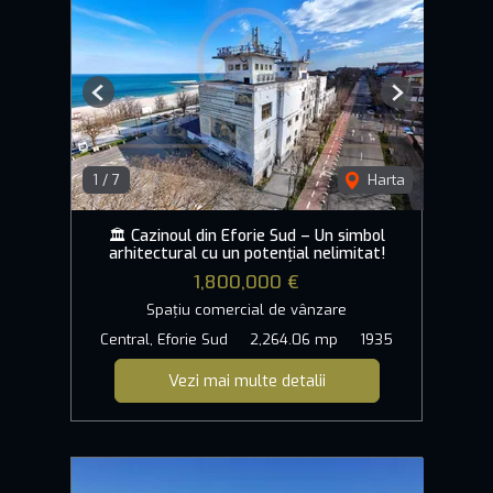
Previous
Next
1
/
7
Harta
🏛️ Cazinoul din Eforie Sud – Un simbol
arhitectural cu un potențial nelimitat!
1,800,000 €
Spațiu comercial de vânzare
Central, Eforie Sud
2,264.06 mp
1935
Vezi mai multe detalii