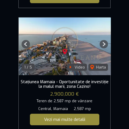
Previous
Next
1
/
5
Video
Harta
Stațiunea Mamaia - Oportunitate de investiție
la malul marii, zona Cazino!
2,900,000 €
Teren de 2,587 mp de vânzare
Central, Mamaia
2,587 mp
Vezi mai multe detalii