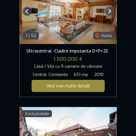
Previous
Next
1
/
52
Harta
Ultracentral -Cladire impozanta D+P+2E.
1,500,000 €
Casă / Vilă cu 9 camere de vânzare
Central, Constanta
651 mp
2010
Vezi mai multe detalii
Exclusivitate