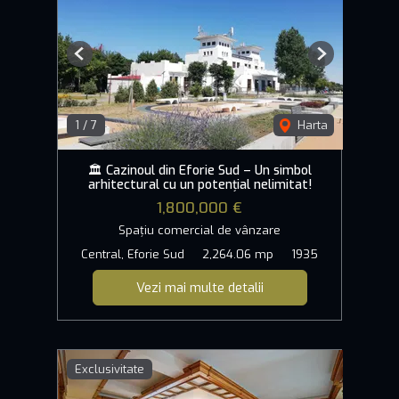
Previous
Next
1
/
7
Harta
🏛️ Cazinoul din Eforie Sud – Un simbol
arhitectural cu un potențial nelimitat!
1,800,000 €
Spațiu comercial de vânzare
Central, Eforie Sud
2,264.06 mp
1935
Vezi mai multe detalii
Exclusivitate