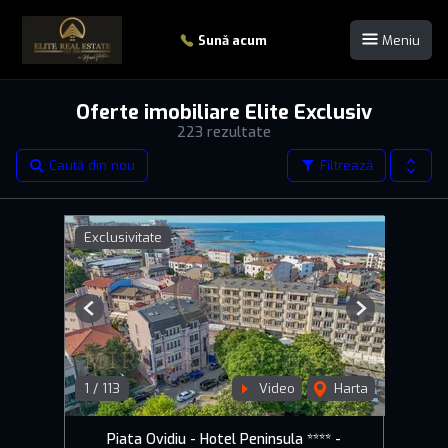
Sună acum
Meniu
Oferte imobiliare Elite Exclusiv
223 rezultate
Caută din nou
Filtrează
Exclusivitate
Previous
Next
1
/
113
Video
Harta
Piata Ovidiu - Hotel Peninsula **** -