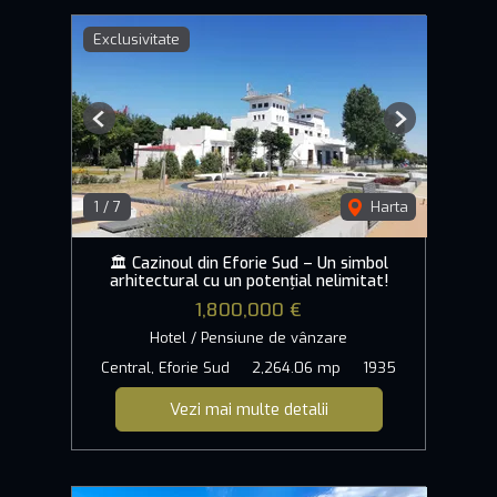
Exclusivitate
Previous
Next
1
/
7
Harta
🏛️ Cazinoul din Eforie Sud – Un simbol
arhitectural cu un potențial nelimitat!
1,800,000 €
Hotel / Pensiune de vânzare
Central, Eforie Sud
2,264.06 mp
1935
Vezi mai multe detalii