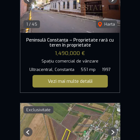
Previous
Next
1
/
45
Harta
Peninsulă Constanța – Proprietate rară cu
teren în proprietate
1,490,000 €
Spațiu comercial de vânzare
Ultracentral, Constanta
551 mp
1997
Vezi mai multe detalii
Exclusivitate
Previous
Next