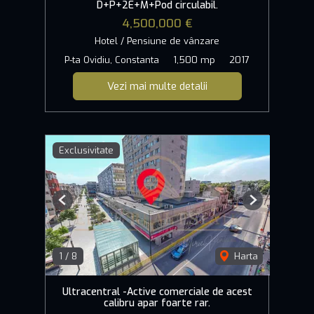
D+P+2E+M+Pod circulabil.
4,500,000 €
Hotel / Pensiune de vânzare
P-ta Ovidiu, Constanta
1,500 mp
2017
Vezi mai multe detalii
Exclusivitate
Previous
Next
1
/
8
Harta
Ultracentral -Active comerciale de acest
calibru apar foarte rar.