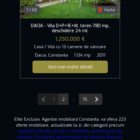
1
/
68
Harta
DACIA - Vila D+P+1E+M, teren 780 mp,
deschidere 24 ml.
1,250,000 €
Casă / Vilă cu 13 camere de vânzare
Dacia, Constanta
1,134 mp
2011
Vezi mai multe detalii
Pagina anterioară
...
Pagina următoare
1
2
15
Elite Exclusiv, Agenție imobiliară Constanta, va ofera 223
oferte imobiliare, actualizate la zi, din categorii precum
apartamente de vânzare Constanta
,
apartamente de
vânzare Constanta
,
apartamente de vânzare Mamaia
,