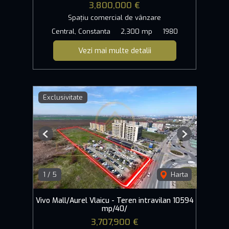
3,800,000 €
Spațiu comercial de vânzare
Central, Constanta
2,300 mp
1980
Vezi mai multe detalii
Exclusivitate
Previous
Next
1
/
5
Harta
Vivo Mall/Aurel Vlaicu - Teren intravilan 10594
mp/40/
3,707,900 €