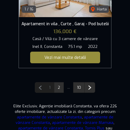
1
/
16
Harta
Apartament in vila , Curte , Garaj - Pod butelii
136,000 €
Casă / Vilă cu 3 camere de vânzare
Inel II, Constanta
75.1 mp
2022
Vezi mai multe detalii
Pagina anterioară
...
Pagina următoare
1
2
10
Elite Exclusiv, Agenție imobiliară Constanta, va ofera 226
oferte imobiliare, actualizate la zi, din categorii precum
apartamente de vânzare Constanta
,
apartamente de
vânzare Constanta
,
apartamente de vânzare Mamaia
,
apartamente de vânzare Constanta, Tomis Plus
sau