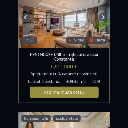
Previous
Next
1
/
50
Video
Harta
PENTHOUSE UNIC in mijlocul orasului
Constanta
1,200,000 €
Apartament cu 4 camere de vânzare
Capitol, Constanta
309.32 mp
2019
Vezi mai multe detalii
Comision 0%
Exclusivitate