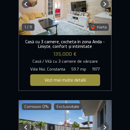
Previous
Next
1
/
9
Harta
Casă cu 3 camere, cocheta în zona Anda -
Liniște, confort și intimitate
135,000 €
Casă / Vilă cu 3 camere de vânzare
Viile Noi, Constanta
59.7 mp
1977
Vezi mai multe detalii
Comision 0%
Exclusivitate
Previous
Next