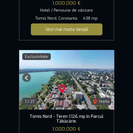
1,000,000 €
Hotel / Pensiune de vânzare
Tomis Nord, Constanta
438 mp
Vezi mai multe detalii
Exclusivitate
Previous
Next
1
/
21
Harta
Tomis Nord - Teren 1.126 mp în Parcul
Tăbăcărie.
1,000,000 €