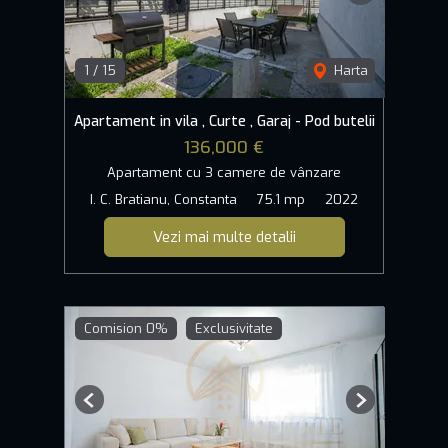
1
/
15
Harta
Apartament in vila , Curte , Garaj - Pod butelii
136,000 €
Apartament cu 3 camere de vânzare
I. C. Bratianu, Constanta
75.1 mp
2022
Vezi mai multe detalii
Comision 0%
Exclusivitate
Previous
Next