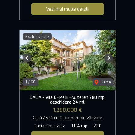
Vezi mai multe detalii
Exclusivitate
Previous
Next
1
/
68
Harta
DACIA - Vila D+P+1E+M, teren 780 mp,
deschidere 24 ml.
1,250,000 €
Casă / Vilă cu 13 camere de vânzare
Dacia, Constanta
1,134 mp
2011