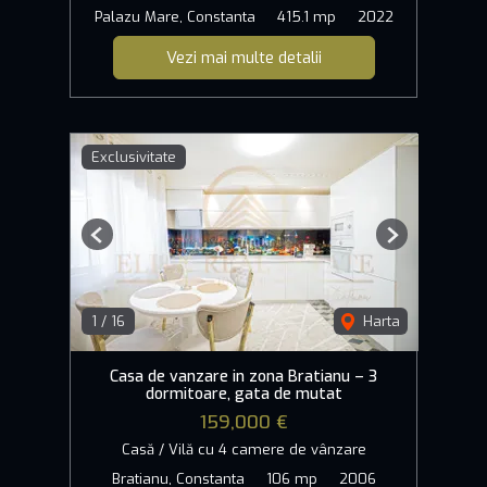
Palazu Mare, Constanta
415.1 mp
2022
Vezi mai multe detalii
Exclusivitate
Previous
Next
1
/
16
Harta
Casa de vanzare in zona Bratianu – 3
dormitoare, gata de mutat
159,000 €
Casă / Vilă cu 4 camere de vânzare
Bratianu, Constanta
106 mp
2006