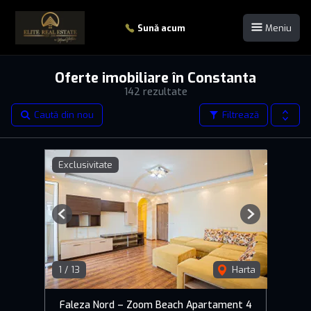
Sună acum
Meniu
Oferte imobiliare în Constanta
142 rezultate
Caută din nou
Filtrează
Exclusivitate
Previous
Next
1
/
13
Harta
Faleza Nord – Zoom Beach Apartament 4