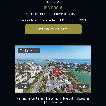
camere
183,000 €
Apartament cu 4 camere de vânzare
Faleza Nord, Constanta
104.18 mp
1993
Vezi mai multe detalii
Exclusivitate
Previous
Next
1
/
27
Harta
Pensiune cu teren 1.126 mp în Parcul Tăbăcărie
| Constanța