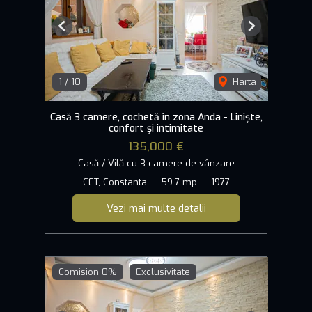
Previous
Next
1
/
10
Harta
Casă 3 camere, cochetă în zona Anda - Liniște,
confort și intimitate
135,000 €
Casă / Vilă cu 3 camere de vânzare
CET, Constanta
59.7 mp
1977
Vezi mai multe detalii
Comision 0%
Exclusivitate