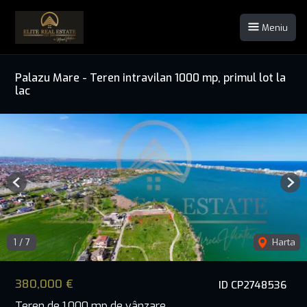
Meniu
Palazu Mare - Teren intravilan 1000 mp, primul lot la
lac
Previous
Nex
1
/
7
Harta
380,000 €
ID CP2748536
Teren de 1,000 mp de vânzare