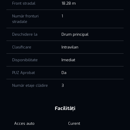
Front stradal
18.28 m
o locație premium în Constanța
Accesul se face pe drum amenajat iar toate utilitățile sunt în
Număr fronturi
1
proximitate apă canalizare electricitate și gaz.
stradale
Avantaje importante
Deschidere la
Drum principal
Primul lot la lac poziție rară pe piață
Deschidere generoasă de 18,28 m
Clasificare
Intravilan
Vedere superbă și aer curat
Ideal pentru locuință permanentă casă de vacanță sau
Disponibilitate
Imediat
investiție imobiliară
PUZ Aprobat
Da
Număr etaje clădire
3
Facilități
Acces auto
Curent