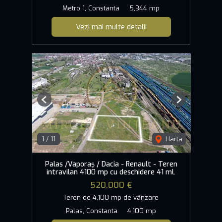
Metro 1, Constanta
5,344 mp
Vezi mai multe detalii
Previous
Next
1
/
11
Harta
Palas /Vaporaș / Dacia - Renault - Teren
intravilan 4100 mp cu deschidere 41 ml.
520,000 €
Teren de 4,100 mp de vânzare
Palas, Constanta
4,100 mp