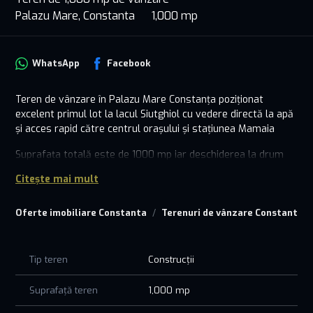
Palazu Mare, Constanta
1,000 mp
WhatsApp
Facebook
Teren de vânzare în Palazu Mare Constanța poziționat
excelent primul lot la lacul Siutghiol cu vedere directă la apă
și acces rapid către centrul orașului și stațiunea Mamaia
Suprafața totală este de 1000 mp iar deschiderea la drum
este de 18,28 metri oferind posibilități variate de construcție
Citește mai mult
atât pentru locuință individuală cât și pentru proiecte de tip
duplex sau investiții în domeniul turistic
Oferte imobiliare Constanta
Terenuri de vânzare Constanta
Zona este una deosebit de apreciată pentru liniște vecinătăți
civilizate și peisajul natural spectaculos fiind în același timp
într-o continuă dezvoltare urbanistică cu numeroase
Tip teren
Construcții
construcții noi și acces facil la utilități
Suprafață teren
1,000 mp
Terenul este intravilan construibil având toate actele în
regulă cadastru și intabulare fiind ideal pentru cei care caută