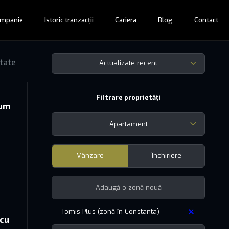
mpanie
Istoric tranzacții
Cariera
Blog
Contact
tate
Actualizate recent
Filtrare proprietăți
ium
Apartament
Vânzare
Închiriere
Tomis Plus (zonă în Constanta)
 cu