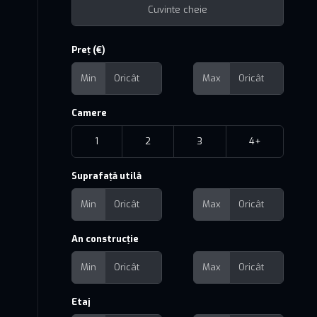
Preț (€)
Min
Max
Camere
1
2
3
4+
Suprafață utilă
Min
Max
An construcție
Min
Max
Etaj