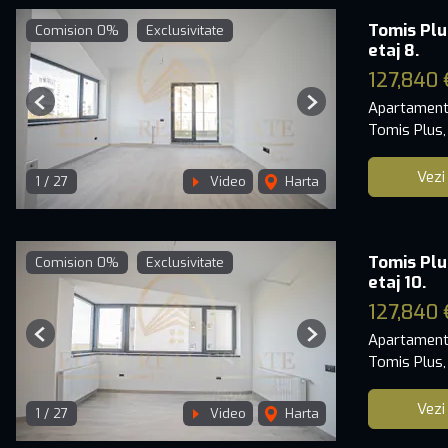
Tomis Plu
Comision 0%
Exclusivitate
etaj 8.
127,840 
Apartament
Previous
Next
Tomis Plus,
Vezi
1
/
27
Video
Harta
Tomis Plu
Comision 0%
Exclusivitate
etaj 10.
127,840 
Apartament
Previous
Next
Tomis Plus,
Vezi
1
/
27
Video
Harta