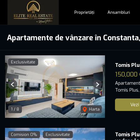
Proprietăți
Ansambluri
Apartamente de vânzare în Constanta
Exclusivitate
Tomis Plu
150,000 
Apartament
Previous
Next
Tomis Plus,
Vezi
1
/
8
Harta
Tomis Plu
Comision 0%
Exclusivitate