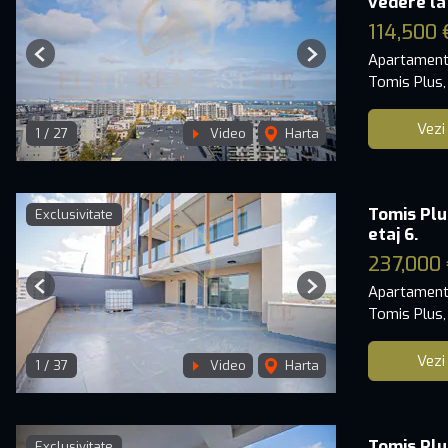
vedere la
114,500 
Apartament
Previous
Next
Tomis Plus,
Vezi
1
/
27
Video
Harta
Tomis Plu
Exclusivitate
etaj 6.
237,000 
Apartament
Previous
Next
Tomis Plus,
Vezi
1
/
37
Video
Harta
Tomis Plu
Exclusivitate