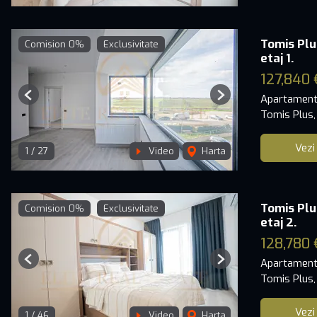
Tomis Plu
Comision 0%
Exclusivitate
etaj 1.
127,840 
Apartament
Previous
Next
Tomis Plus,
Vezi
1
/
27
Video
Harta
Tomis Plu
Comision 0%
Exclusivitate
etaj 2.
128,780 
Apartament
Previous
Next
Tomis Plus,
Vezi
1
/
46
Video
Harta