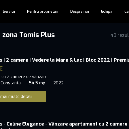
Servicii
Pentru proprietari
Despre noi
Echipa
Ca
, zona Tomis Plus
40 rezul
s | 2 camere | Vedere la Mare & Lac | Bloc 2022 | Prem
€
 cu 2 camere de vânzare
 Constanta
54.5 mp
2022
 mai multe detalii
s - Celine Elegance - Vânzare apartament cu 2 camere