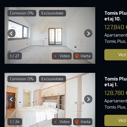
Tomis Plu
Comision 0%
Exclusivitate
etaj 10.
127,840 
Apartament
Previous
Next
Tomis Plus,
Vezi
1
/
27
Video
Harta
Tomis Plu
Comision 0%
Exclusivitate
etaj 1.
128,780 
Apartament
Previous
Next
Tomis Plus,
Vezi
1
/
24
Video
Harta