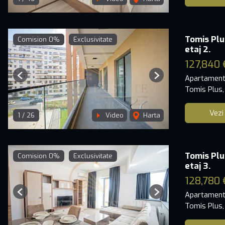
Tomis Plu
Comision 0%
Exclusivitate
etaj 2.
127,840 
Apartament
Previous
Next
Tomis Plus,
Vezi
1
/
26
Video
Harta
Tomis Plu
Comision 0%
Exclusivitate
etaj 3.
128,780 
Apartament
Previous
Next
Tomis Plus,