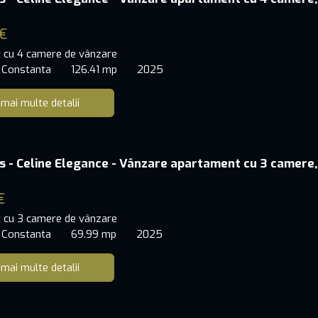
€
 cu 4 camere de vânzare
 Constanta
126.41 mp
2025
 mai multe detalii
s - Celine Elegance - Vânzare apartament cu 3 camere,
€
 cu 3 camere de vânzare
 Constanta
69.99 mp
2025
 mai multe detalii