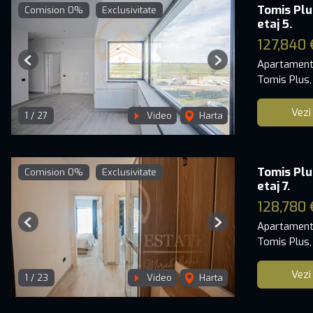
Tomis Plu
Comision 0%
Exclusivitate
etaj 5.
127,840 
Apartament
Previous
Next
Tomis Plus,
Vezi
1
/
27
Video
Harta
Tomis Plu
Comision 0%
Exclusivitate
etaj 7.
128,780 
Apartament
Previous
Next
Tomis Plus,
Vezi
1
/
23
Video
Harta