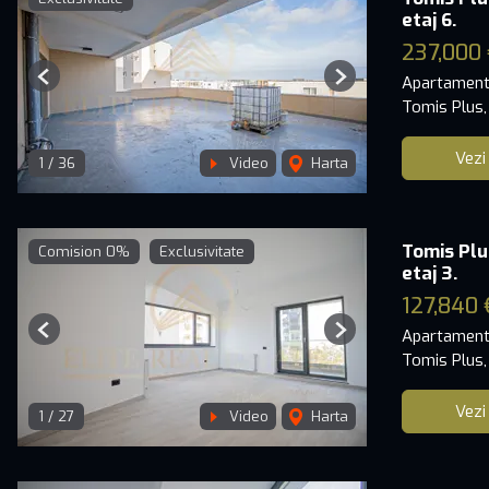
etaj 6.
237,000 
Apartament
Previous
Next
Tomis Plus,
Vezi
1
/
36
Video
Harta
Tomis Plu
Comision 0%
Exclusivitate
etaj 3.
127,840 
Apartament
Previous
Next
Tomis Plus,
Vezi
1
/
27
Video
Harta