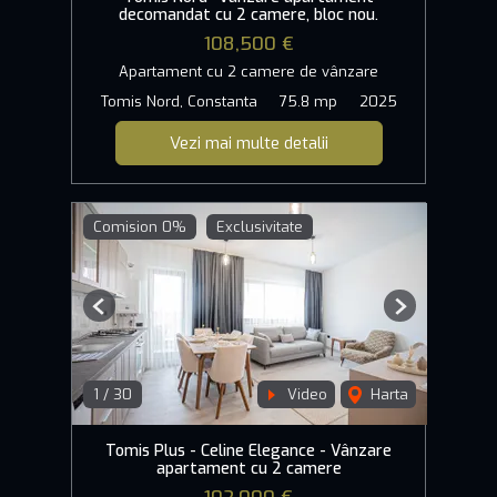
decomandat cu 2 camere, bloc nou.
108,500 €
Apartament cu 2 camere de vânzare
Tomis Nord, Constanta
75.8 mp
2025
Vezi mai multe detalii
Comision 0%
Exclusivitate
Previous
Next
1
/
30
Video
Harta
Tomis Plus - Celine Elegance - Vânzare
apartament cu 2 camere