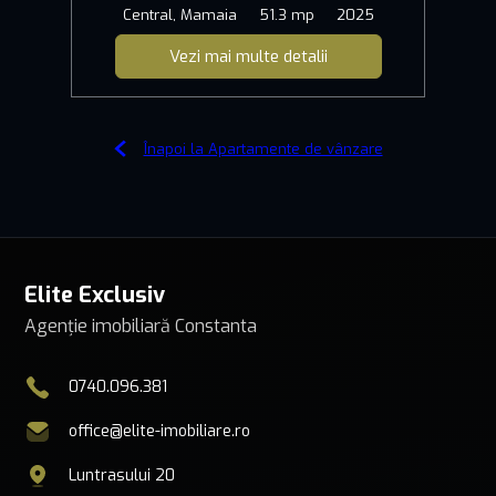
Central, Mamaia
51.3 mp
2025
Vezi mai multe detalii
Înapoi la Apartamente de vânzare
Elite Exclusiv
Agenție imobiliară Constanta
0740.096.381
office@elite-imobiliare.ro
Luntrasului 20