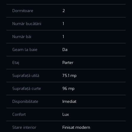
- Centrală proprie
- Se vinde semimobilat
Dormitoare
2
- Acte pregătite pentru vânzare
O proprietate ideală pentru cei care își doresc liniștea și
Număr bucătării
1
confortul unei case, fără compromisuri.
📞 Pentru mai multe detalii și programarea unei vizionări,
Număr băi
1
contactează-ne telefonic sau prin mesaj privat.
Geam la baie
Da
Etaj
Parter
Suprafață utilă
75.1 mp
Suprafață curte
96 mp
Disponibilitate
Imediat
Confort
Lux
Stare interior
Finisat modern