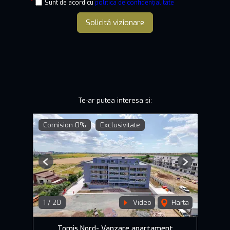
Sunt de acord cu
politica de confidențialitate
Solicită vizionare
Te-ar putea interesa și:
Comision 0%
Exclusivitate
Previous
Next
1
/
20
Video
Harta
Tomis Nord- Vanzare apartament