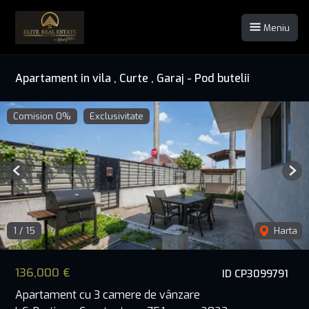
Meniu
Apartament in vila , Curte , Garaj - Pod butelii
Comision 0%
Exclusivitate
Previous
Nex
1
/
15
Harta
136,000 €
ID CP3099791
Apartament cu 3 camere de vânzare