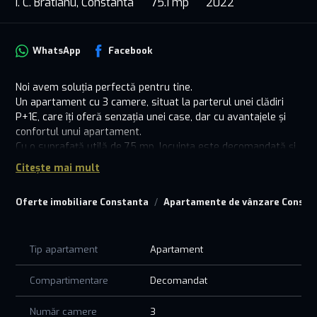
I. C. Bratianu, Constanta
75.1 mp
2022
WhatsApp
Facebook
Noi avem soluția perfectă pentru tine.
Un apartament cu 3 camere, situat la parterul unei clădiri
P+1E, care îți oferă senzația unei case, dar cu avantajele și
confortul unui apartament.
Cu o suprafață utilă de 75 mp, locuința este decomandată și
foarte bine compartimentată, gândită pentru confortul unei
Citește mai mult
familii. Dressingul, camera de depozitare și debara aduc acel
plus de organizare care face diferența zi de zi.
Oferte imobiliare Constanta
Apartamente de vânzare Consta
Curtea proprie de 94 mp și garajul de 15 mp transformă
această proprietate într-o oportunitate rară pe piață. Ai
intimitate, spațiu pentru relaxare și libertatea pe care o cauți
Tip apartament
Apartament
atunci când visezi la o casă.
- 3 camere
- 75 mp utili
Compartimentare
Decomandat
- Curte proprie 94 mp
- Garaj 15 mp
Număr camere
3