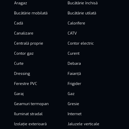
Aragaz
Bucătărie închisă
Bucătărie mobilată
Bucătărie utilată
Cadă
Calorifere
Canalizare
CATV
Centrală proprie
Contor electric
Contor gaz
Curent
Curte
Debara
Dressing
Faianță
Ferestre PVC
Frigider
Garaj
Gaz
Geamuri termopan
Gresie
Iluminat stradal
Internet
Izolație exterioară
Jaluzele verticale