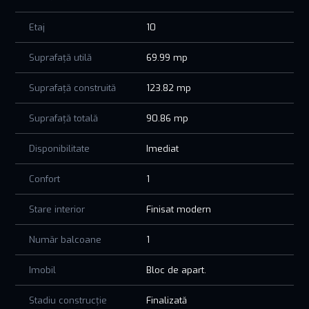
65 locuri de parcare disponibile
2 ascensoare moderne (capacitate 6–8 persoane)
Etaj
10
Subsol dotat cu adăpost ALA și locuri de parcare
Spații comune finisate cu marmură naturală
Suprafață utilă
69.99 mp
Flexibilitate financiară pentru investiții inteligente
Suprafață construită
123.82 mp
Modalități de plată avantajoase: rate direct la dezvoltator,
plăți eșalonate sau credit ipotecar
Suprafață totală
90.86 mp
Tomis Plus Residence – acasă în stilul pe care îl meriți.
Contactează-ne pentru detalii, vizionare și ofertă
Disponibilitate
Imediat
personalizată!
Confort
1
Stare interior
Finisat modern
Număr balcoane
1
Imobil
Bloc de apart.
Stadiu construcție
Finalizată