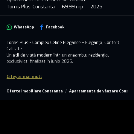
Tomis Plus, Constanta
69.99 mp
2025
WhatsApp
Facebook
Tomis Plus - Complex Celine Elegance – Eleganță, Confort,
Calitate
Un stil de viață modern într-un ansamblu rezidențial
exclusivist, finalizat în iunie 2025.
Situat în inima uneia dintre cele mai căutate zone ale
Citește mai mult
Constanței, Tomis Plus Celine Elegance Residence este un
proiect rezidențial de 10 etaje care îmbină armonios
Oferte imobiliare Constanta
Apartamente de vânzare Consta
arhitectura modernă cu cele mai înalte standarde de
execuție și finisare. Fiecare detaliu a fost gândit pentru a
oferi viitorilor proprietari un cămin durabil, eficient energetic
și estetic impecabil.
Apartament disponibil cu 3 camere, situat la etajul 10, Ap.
1003, ideal pentru locuire proprie sau investiție: