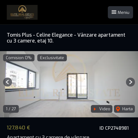
Meniu
Tomis Plus - Celine Elegance - Vânzare apartament
cu 3 camere, etaj 10.
Comision 0%
Exclusivitate
Previous
Nex
1
/
27
Video
Harta
127,840 €
ID CP2748981
Apartament cu 3 camere de vânzare