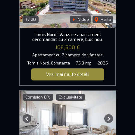
1
/
20
Video
Harta
Tomis Nord- Vanzare apartament
decomandat cu 2 camere, bloc nou.
108,500 €
Apartament cu 2 camere de vânzare
Tomis Nord, Constanta
75.8 mp
2025
Vezi mai multe detalii
Comision 0%
Exclusivitate
Previous
Next