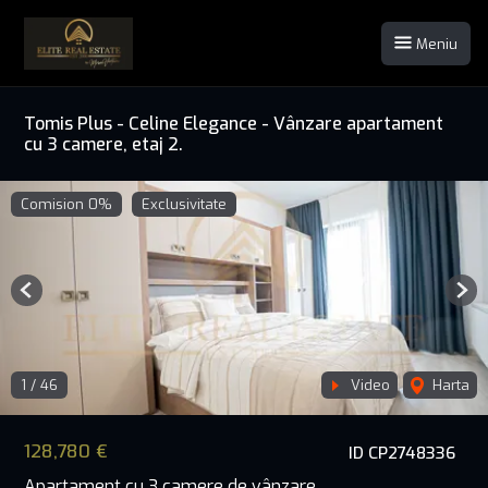
Meniu
Tomis Plus - Celine Elegance - Vânzare apartament
cu 3 camere, etaj 2.
Comision 0%
Exclusivitate
Previous
Nex
1
/
46
Video
Harta
128,780 €
ID CP2748336
Apartament cu 3 camere de vânzare