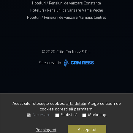
Hoteluri / Pensiuni de vânzare Constanta
Hoteluri / Pensiuni de vânzare Vama Veche
Hoteluri / Pensiuni de vânzare Mamaia, Central
©
2026
Elite Exclusiv S.R.L.
Site creat în
Acest site folosește cookies,
află detalii
.
Alege ce tipuri de
cookies dorești să permitem:
Necesare
Statistică
Marketing
Accept tot
Resping tot
Sună acum
Solicită vizionare