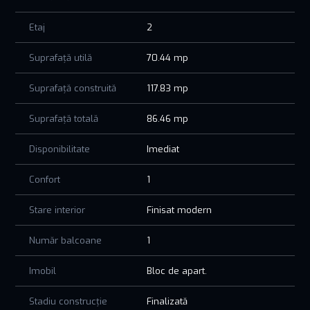
Sistem de interfonie pentru siguranță și confort
Facilități care definesc confortul urban
Etaj
2
65 locuri de parcare disponibile
Suprafață utilă
70.44 mp
2 ascensoare moderne (capacitate 6–8 persoane)
Subsol dotat cu adăpost ALA și locuri de parcare
Suprafață construită
117.83 mp
Spații comune finisate cu marmură naturală
Flexibilitate financiară pentru investiții inteligente
Suprafață totală
86.46 mp
Modalități de plată avantajoase: rate direct la dezvoltator,
plăți eșalonate sau credit ipotecar
Disponibilitate
Imediat
Tomis Plus Residence – acasă în stilul pe care îl meriți.
Confort
1
Contactează-ne pentru detalii, vizionare și ofertă
personalizată!
Stare interior
Finisat modern
Număr balcoane
1
Imobil
Bloc de apart.
Stadiu construcție
Finalizată