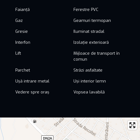
Faianță
Ferestre PVC
Gaz
Geamuri termopan
Gresie
Iluminat stradal
Interfon
Izolație exterioară
Lift
Mijloace de transport în
comun
Parchet
Străzi asfaltate
Ușă intrare metal
Uși interior lemn
Vedere spre oraș
Vopsea lavabilă