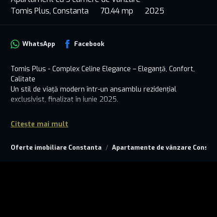
Tomis Plus, Constanta
70.44 mp
2025
WhatsApp
Facebook
Tomis Plus - Complex Celine Elegance – Eleganță, Confort,
Calitate
Un stil de viață modern într-un ansamblu rezidențial
exclusivist, finalizat în iunie 2025.
Mobila este in scop informativ. Apartamentul se vinde
Citește mai mult
nemobilat.
Situat în inima uneia dintre cele mai căutate zone ale
Oferte imobiliare Constanta
Apartamente de vânzare Consta
Constanței, Tomis Plus Celine Elegance Residence este un
proiect rezidențial de 10 etaje care îmbină armonios
arhitectura modernă cu cele mai înalte standarde de
execuție și finisare. Fiecare detaliu a fost gândit pentru a
oferi viitorilor proprietari un cămin durabil, eficient energetic
și estetic impecabil.