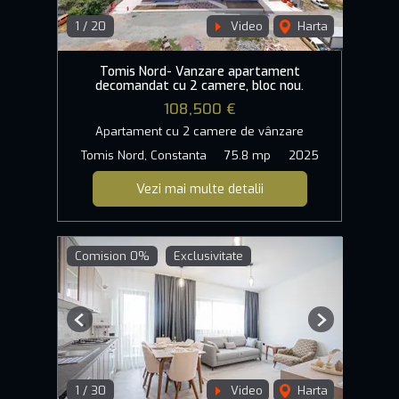
1
/
20
Video
Harta
Tomis Nord- Vanzare apartament
decomandat cu 2 camere, bloc nou.
108,500 €
Apartament cu 2 camere de vânzare
Tomis Nord, Constanta
75.8 mp
2025
Vezi mai multe detalii
Comision 0%
Exclusivitate
Previous
Next
1
/
30
Video
Harta