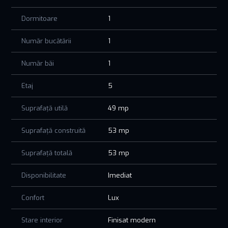
Pentru mai multe detalii nu ezita sa ne contactezi
Dormitoare
1
Număr bucătării
1
Număr băi
1
Etaj
5
Suprafață utilă
49 mp
Suprafață construită
53 mp
Suprafață totală
53 mp
Disponibilitate
Imediat
Confort
Lux
Stare interior
Finisat modern