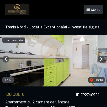
Meniu
Tomis Nord - Locatie Exceptionala! - Investitie sigura !
Exclusivitate
Previous
Nex
1
/
17
Harta
120,000 €
ID CP2746924
Apartament cu 2 camere de vânzare