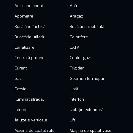
Aer condiționat
Apă
Apometre
Aragaz
Bucătărie închisă
Bucătărie mobilată
Bucătărie utilată
Calorifere
Canalizare
CATV
Centrală proprie
Contor gaz
Curent
Frigider
Gaz
Geamuri termopan
Gresie
Hotă
Iluminat stradal
Interfon
Internet
Izolație exterioară
Jaluzele verticale
Lift
Mașină de spălat rufe
Mașină de spălat vase