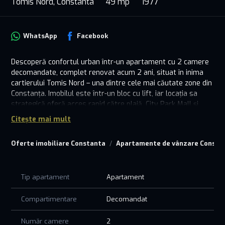
Tomis Nord, Constanta
49 mp
1977
WhatsApp
Facebook
Descoperă confortul urban într-un apartament cu 2 camere
decomandate, complet renovat acum 2 ani, situat în inima
cartierului Tomis Nord – una dintre cele mai căutate zone din
Constanța. Imobilul este într-un bloc cu lift, iar locația sa
strategică oferă acces rapid către plajă, City Park Mall și
principalele puncte de interes ale orașului.
Citește mai mult
La doar câțiva pași de ieșirea din bloc ai tot ce ai nevoie: 3
Oferte imobiliare Constanta
Apartamente de vânzare Consta
licee, 2 grădinițe, școală, farmacii, bănci, magazine, baruri,
cofetării și chiar o biserică. În apropiere se află și Facultatea
Ovidius, inclusiv Facultatea de Medicină, ceea ce face
apartamentul ideal și pentru studenți sau cadre universitare.
Tip apartament
Apartament
Este locul perfect pentru familii, tineri profesioniști sau ca
Compartimentare
Decomandat
investiție. Un apartament care îmbină perfect confortul
modern cu avantajele unei zone complet dezvoltate.
Număr camere
2