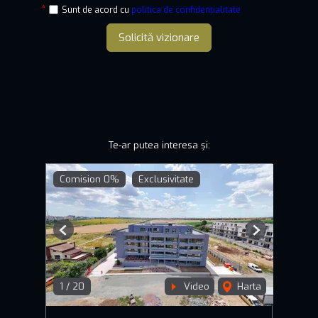
Sunt de acord cu
politica de confidențialitate
Solicită vizionare
Te-ar putea interesa și:
Comision 0%
Exclusivitate
Previous
Next
1
/
20
Video
Harta