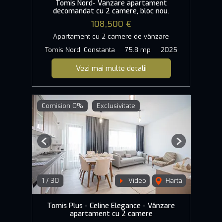
Tomis Nord- Vanzare apartament
decomandat cu 2 camere, bloc nou.
108,500 €
Apartament cu 2 camere de vânzare
Tomis Nord, Constanta
75.8 mp
2025
Vezi mai multe detalii
Comision 0%
Exclusivitate
Previous
Next
1
/
30
Video
Harta
Tomis Plus - Celine Elegance - Vânzare
apartament cu 2 camere