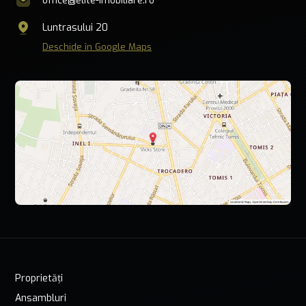
office@elite-imobiliare.ro
Luntrasului 20
Deschide în Google Maps
Proprietăți
Ansambluri