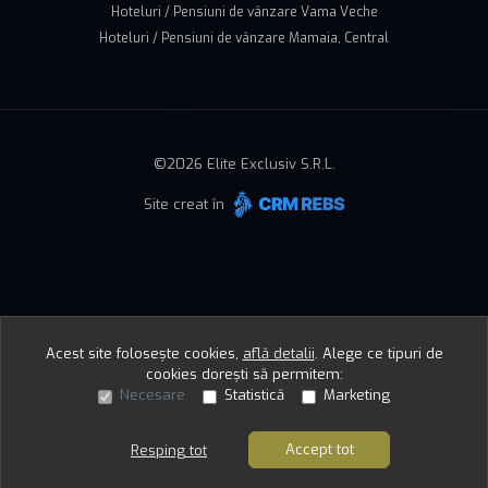
Hoteluri / Pensiuni de vânzare Vama Veche
Hoteluri / Pensiuni de vânzare Mamaia, Central
©
2026
Elite Exclusiv S.R.L.
Site creat în
Acest site folosește cookies,
află detalii
.
Alege ce tipuri de
cookies dorești să permitem:
Necesare
Statistică
Marketing
Accept tot
Resping tot
Sună acum
Solicită vizionare