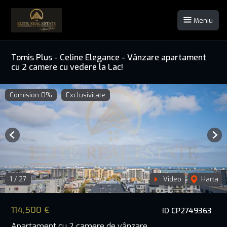
Meniu
Tomis Plus - Celine Elegance - Vânzare apartament
cu 2 camere cu vedere la Lac!
Comision 0%
Exclusivitate
Previous
Nex
1
/
27
Video
Harta
114,500 €
ID CP2749363
Apartament cu 2 camere de vânzare