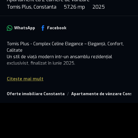
Tomis Plus, Constanta
57.26 mp
2025
WhatsApp
Facebook
Tomis Plus - Complex Celine Elegance – Eleganță, Confort,
Calitate
Un stil de viață modern într-un ansamblu rezidențial
exclusivist, finalizat în iunie 2025.
Situat în inima uneia dintre cele mai căutate zone ale
Citește mai mult
Constanței, Tomis Plus Celine Elegance Residence este un
proiect rezidențial de 10 etaje care îmbină armonios
Oferte imobiliare Constanta
Apartamente de vânzare Consta
arhitectura modernă cu cele mai înalte standarde de
execuție și finisare. Fiecare detaliu a fost gândit pentru a
oferi viitorilor proprietari un cămin durabil, eficient energetic
și estetic impecabil.
Apartament disponibil cu 2 camere, situat la etajul 8, AP.801 ,
ideal pentru locuire proprie sau investiție: