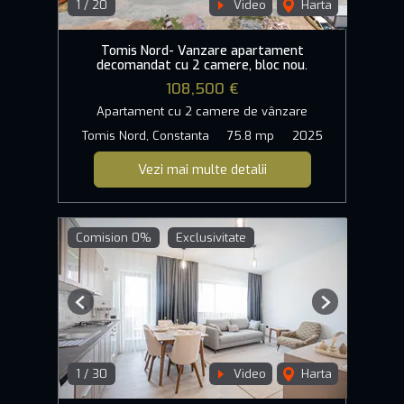
1
/
20
Video
Harta
Tomis Nord- Vanzare apartament
decomandat cu 2 camere, bloc nou.
108,500 €
Apartament cu 2 camere de vânzare
Tomis Nord, Constanta
75.8 mp
2025
Vezi mai multe detalii
Comision 0%
Exclusivitate
Previous
Next
1
/
30
Video
Harta