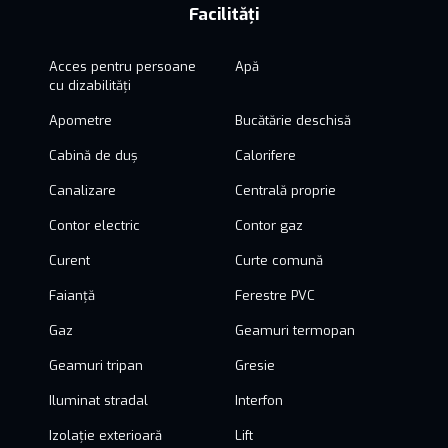
Facilități
Acces pentru persoane
Apă
cu dizabilități
Apometre
Bucătărie deschisă
Cabină de duș
Calorifere
Canalizare
Centrală proprie
Contor electric
Contor gaz
Curent
Curte comună
Faianță
Ferestre PVC
Gaz
Geamuri termopan
Geamuri tripan
Gresie
Iluminat stradal
Interfon
Izolație exterioară
Lift