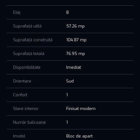
65 locuri de parcare disponibile
2 ascensoare moderne (capacitate 6–8 persoane)
Etaj
8
Subsol dotat cu adăpost ALA și locuri de parcare
Spații comune finisate cu marmură naturală
Suprafață utilă
57.26 mp
Flexibilitate financiară pentru investiții inteligente
Suprafață construită
104.87 mp
Modalități de plată avantajoase: rate direct la dezvoltator,
plăți eșalonate sau credit ipotecar.
Suprafață totală
76.95 mp
Tomis Plus Celine Elegance – acasă în stilul pe care îl meriți.
Disponibilitate
Imediat
Orientare
Sud
Confort
1
Stare interior
Finisat modern
Număr balcoane
1
Imobil
Bloc de apart.