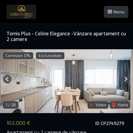
Meniu
Tomis Plus - Celine Elegance -Vânzare apartament cu
2 camere
Comision 0%
Exclusivitate
Previous
Nex
1
/
38
Video
Harta
102,000 €
ID CP2749279
Apartament cu 2 camere de vânzare