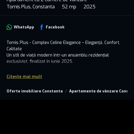
Tomis Plus, Constanta
52 mp
2025
WhatsApp
Facebook
Tomis Plus - Complex Celine Elegance – Eleganță, Confort,
Calitate
Un stil de viață modern într-un ansamblu rezidențial
exclusivist, finalizat în iunie 2025.
Situat în inima uneia dintre cele mai căutate zone ale
Citește mai mult
Constanței, Tomis Plus Celine Elegance Residence este un
proiect rezidențial de 10 etaje care îmbină armonios
Oferte imobiliare Constanta
Apartamente de vânzare Consta
arhitectura modernă cu cele mai înalte standarde de
execuție și finisare. Fiecare detaliu a fost gândit pentru a
oferi viitorilor proprietari un cămin durabil, eficient energetic
și estetic impecabil.
Apartament disponibil cu 2 camere, situat la etajul 2, AP.206
, ideal pentru locuire proprie sau investiție: