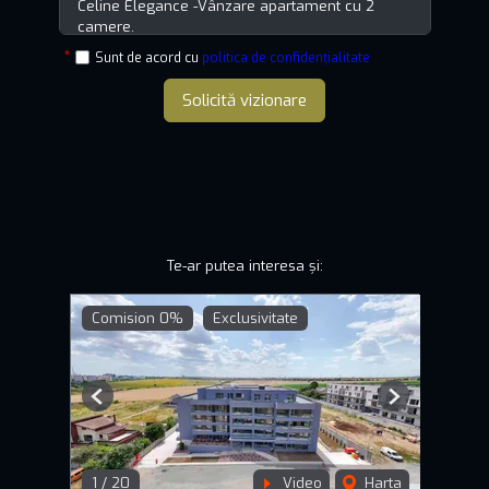
Sunt de acord cu
politica de confidențialitate
Solicită vizionare
Te-ar putea interesa și:
Comision 0%
Exclusivitate
Previous
Next
1
/
20
Video
Harta