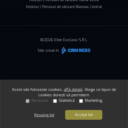
Hoteluri / Pensiuni de vânzare Vama Veche
Hoteluri / Pensiuni de vânzare Mamaia, Central
©
2026
Elite Exclusiv S.R.L.
Site creat în
Acest site folosește cookies,
află detalii
.
Alege ce tipuri de
cookies dorești să permitem:
Necesare
Statistică
Marketing
Accept tot
Resping tot
Sună acum
Solicită vizionare