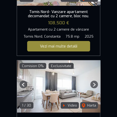
Tomis Nord- Vanzare apartament
decomandat cu 2 camere, bloc nou.
108,500 €
Apartament cu 2 camere de vânzare
Tomis Nord, Constanta
75.8 mp
2025
Vezi mai multe detalii
Comision 0%
Exclusivitate
Previous
Next
1
/
30
Video
Harta