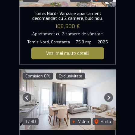
Tomis Nord- Vanzare apartament
decomandat cu 2 camere, bloc nou.
108,500 €
Apartament cu 2 camere de vânzare
Tomis Nord, Constanta
75.8 mp
2025
Vezi mai multe detalii
Comision 0%
Exclusivitate
Previous
Next
1
/
30
Video
Harta