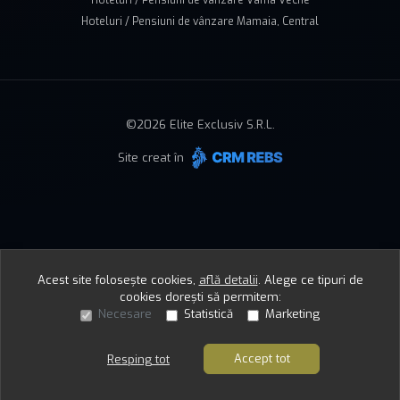
Hoteluri / Pensiuni de vânzare Vama Veche
Hoteluri / Pensiuni de vânzare Mamaia, Central
©
2026
Elite Exclusiv S.R.L.
Site creat în
Acest site folosește cookies,
află detalii
.
Alege ce tipuri de
cookies dorești să permitem:
Necesare
Statistică
Marketing
Accept tot
Resping tot
Sună acum
Solicită vizionare