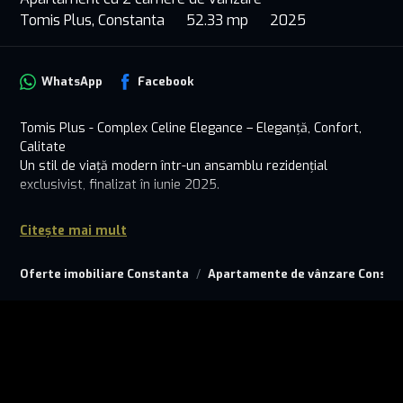
Tomis Plus, Constanta
52.33 mp
2025
WhatsApp
Facebook
Tomis Plus - Complex Celine Elegance – Eleganță, Confort,
Calitate
Un stil de viață modern într-un ansamblu rezidențial
exclusivist, finalizat în iunie 2025.
Situat în inima uneia dintre cele mai căutate zone ale
Citește mai mult
Constanței, Tomis Plus Residence este un proiect rezidențial
de 10 etaje care îmbină armonios arhitectura modernă cu
Oferte imobiliare Constanta
Apartamente de vânzare Consta
cele mai înalte standarde de execuție și finisare. Fiecare
detaliu a fost gândit pentru a oferi viitorilor proprietari un
cămin durabil, eficient energetic și estetic impecabil.
Apartament disponibil cu 2 camere, situat la etajul 2, AP.203
, ideal pentru locuire proprie sau investiție:
Suprafață utilă totală: 60,44 mp