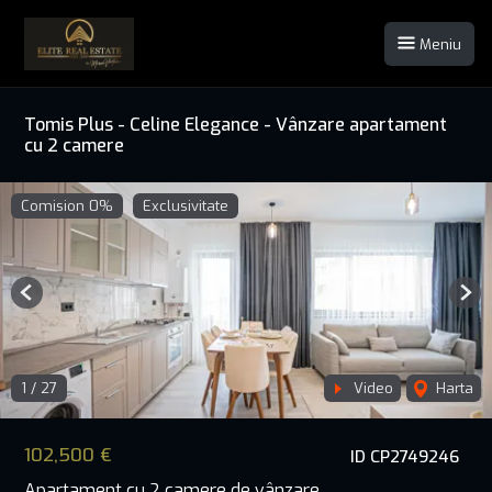
Meniu
Tomis Plus - Celine Elegance - Vânzare apartament
cu 2 camere
Comision 0%
Exclusivitate
Previous
Nex
1
/
27
Video
Harta
102,500 €
ID CP2749246
Apartament cu 2 camere de vânzare