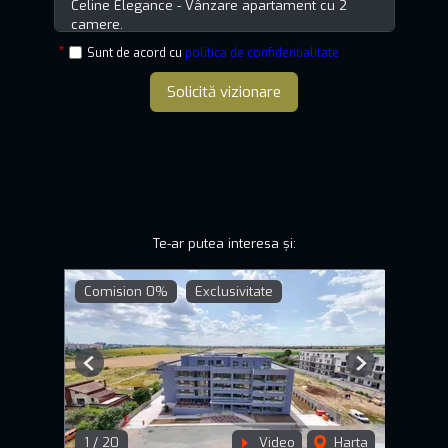
Sunt de acord cu
politica de confidențialitate
Solicită vizionare
Te-ar putea interesa și:
Comision 0%
Exclusivitate
Previous
Next
1
/
20
Video
Harta