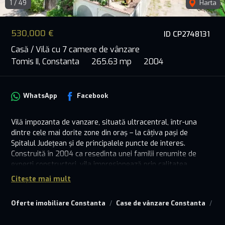
1
/
49
Harta
530,000 €
ID CP2748131
Casă / Vilă cu 7 camere de vânzare
Tomis II, Constanta
265.63 mp
2004
WhatsApp
Facebook
Vilă impozanta de vanzare, situată ultracentral, într-una
dintre cele mai dorite zone din oraș – la câțiva pași de
Spitalul Județean și de principalele puncte de interes.
Construită în 2004 ca resedinta unei familii renumite de
experți constructori, vila impresionează prin calitatea
execuției, arhitectura deosebită și compartimentarea ideală
Citește mai mult
pentru o familie moderna.
Terenul de 377 mp este generos, cu deschidere la 3 străzi –
Oferte imobiliare Constanta
Case de vânzare Constanta
Ca
fără vecini direcți, curte aerisită și locuri de parcare pentru 3-
4 mașini, pe lângă garajul de la subsol.