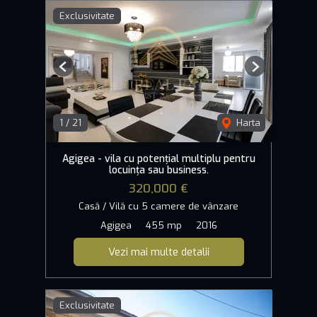
Exclusivitate
Previous
Next
1
/
21
Harta
Agigea - vila cu potențial multiplu pentru
locuința sau business.
320,000 €
Casă / Vilă cu 5 camere de vânzare
Agigea
455 mp
2016
Vezi mai multe detalii
Exclusivitate