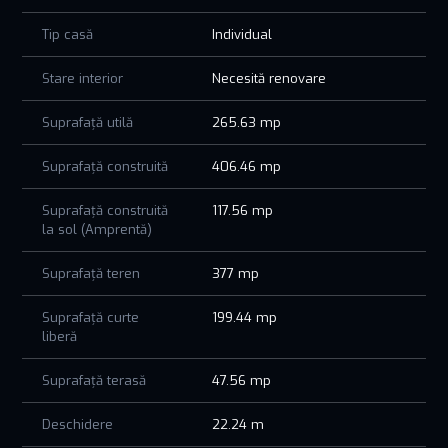
Tip casă
Individual
Stare interior
Necesită renovare
Suprafață utilă
265.63 mp
Suprafață construită
406.46 mp
Suprafață construită
117.56 mp
la sol (Amprentă)
Suprafață teren
377 mp
Suprafață curte
199.44 mp
liberă
Suprafață terasă
47.56 mp
Deschidere
22.24 m