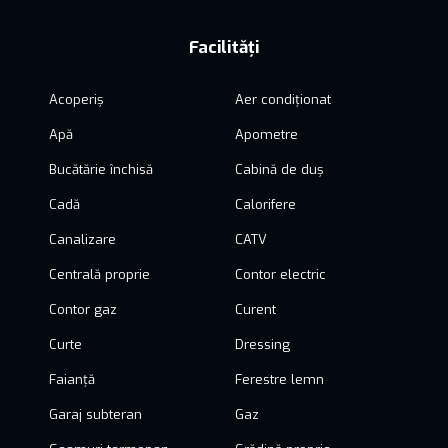
Facilități
Acoperiș
Aer condiționat
Apă
Apometre
Bucătărie închisă
Cabină de duș
Cadă
Calorifere
Canalizare
CATV
Centrală proprie
Contor electric
Contor gaz
Curent
Curte
Dressing
Faianță
Ferestre lemn
Garaj subteran
Gaz