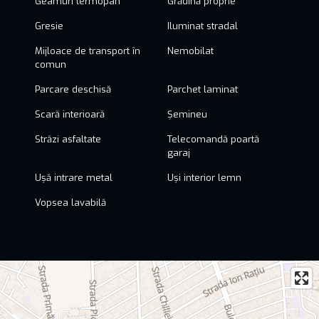
Geamuri termopan
Grădină proprie
Gresie
Iluminat stradal
Mijloace de transport în
Nemobilat
comun
Parcare deschisă
Parchet laminat
Scară interioară
Șemineu
Străzi asfaltate
Telecomandă poartă
garaj
Ușă intrare metal
Uși interior lemn
Vopsea lavabilă