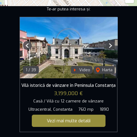
Te-ar putea interesa și:
Previous
Next
1
/
39
Video
Harta
Vilă istorică de vânzare în Peninsula Constanța
3,199,000 €
Casă / Vilă cu 12 camere de vânzare
Ultracentral, Constanta
760 mp
1890
Vezi mai multe detalii