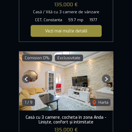
135,000 €
Casă / Vilă cu 3 camere de vânzare
CET, Constanta
59.7 mp
1977
Vezi mai multe detalii
Comision 0%
Exclusivitate
Previous
Next
1
/
9
Harta
Casă cu 3 camere, cocheta în zona Anda -
Liniște, confort și intimitate
135,000 €