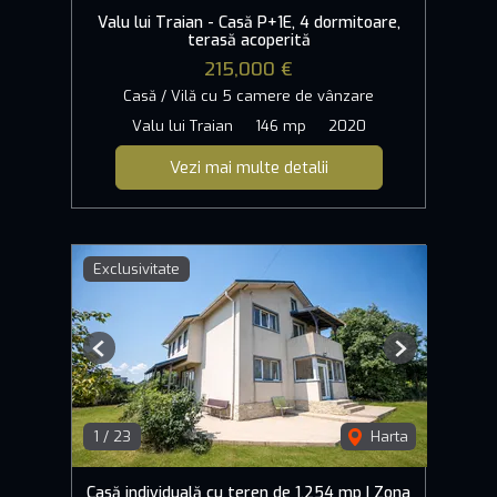
Valu lui Traian - Casă P+1E, 4 dormitoare,
terasă acoperită
215,000 €
Casă / Vilă cu 5 camere de vânzare
Valu lui Traian
146 mp
2020
Vezi mai multe detalii
Exclusivitate
Previous
Next
1
/
23
Harta
Casă individuală cu teren de 1.254 mp | Zona