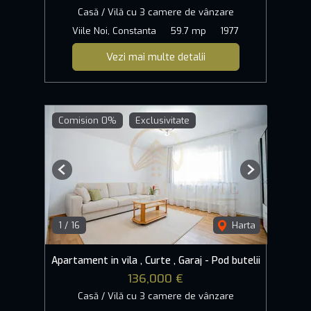
Casă / Vilă cu 3 camere de vânzare
Viile Noi, Constanta
59.7 mp
1977
Vezi mai multe detalii
Comision 0%
Exclusivitate
Previous
Next
1
/
16
Harta
Apartament in vila , Curte , Garaj - Pod butelii
136,000 €
Casă / Vilă cu 3 camere de vânzare