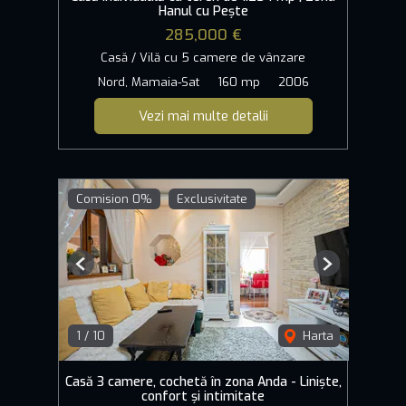
Hanul cu Pește
285,000 €
Casă / Vilă cu 5 camere de vânzare
Nord, Mamaia-Sat
160 mp
2006
Vezi mai multe detalii
Comision 0%
Exclusivitate
Previous
Next
1
/
10
Harta
Casă 3 camere, cochetă în zona Anda - Liniște,
confort și intimitate