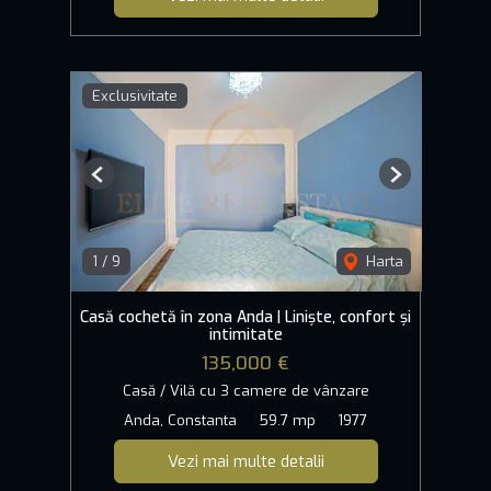
Exclusivitate
Previous
Next
1
/
9
Harta
Casă cochetă în zona Anda | Liniște, confort și
intimitate
135,000 €
Casă / Vilă cu 3 camere de vânzare
Anda, Constanta
59.7 mp
1977
Vezi mai multe detalii