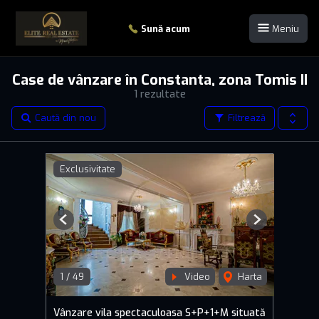
Sună acum
Meniu
Case de vânzare în Constanta, zona Tomis II
1 rezultate
Caută din nou
Filtrează
Exclusivitate
Previous
Next
1
/
49
Video
Harta
Vânzare vila spectaculoasa S+P+1+M situată