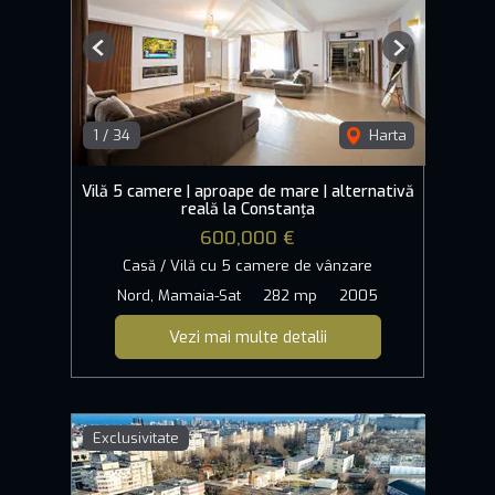
Previous
Next
1
/
34
Harta
Vilă 5 camere | aproape de mare | alternativă
reală la Constanța
600,000 €
Casă / Vilă cu 5 camere de vânzare
Nord, Mamaia-Sat
282 mp
2005
Vezi mai multe detalii
Exclusivitate