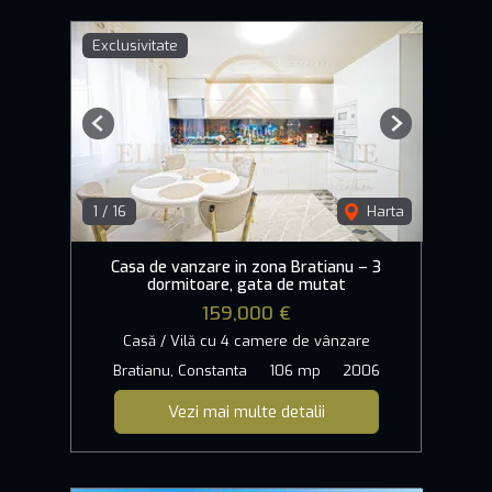
Exclusivitate
Previous
Next
1
/
16
Harta
Casa de vanzare in zona Bratianu – 3
dormitoare, gata de mutat
159,000 €
Casă / Vilă cu 4 camere de vânzare
Bratianu, Constanta
106 mp
2006
Vezi mai multe detalii