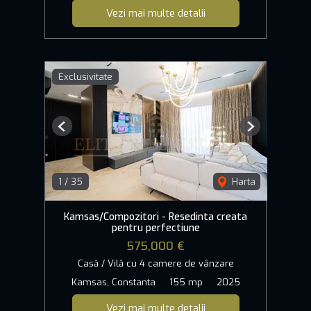
Vezi mai multe detalii
Exclusivitate
Previous
Next
1
/
35
Harta
Kamsas/Compozitori - Resedinta creata
pentru perfectiune
575,000 €
Casă / Vilă cu 4 camere de vânzare
Kamsas, Constanta
155 mp
2025
Vezi mai multe detalii