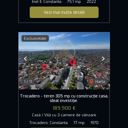
Inel II, Constanta
75.1 mp
2022
Vezi mai multe detalii
Exclusivitate
Previous
Next
1
/
11
Harta
Trocadero - teren 305 mp cu construcție casa,
ideal investiție.
189,900 €
Casă / Vilă cu 3 camere de vânzare
Trocadero, Constanta
77 mp
1970