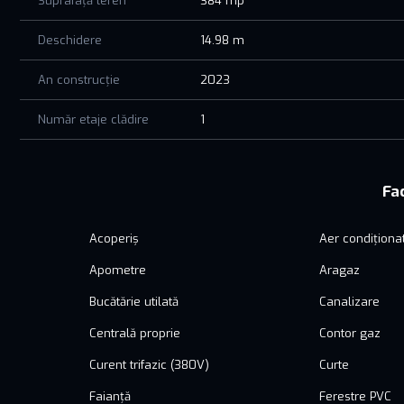
Te invit să faci primul pas spre noul tău cămin!
Suprafață teren
384 mp
Pentru mai multe informații sau pentru a programa o vizio
Deschidere
14.98 m
Casa ta de vis te așteaptă în Tomis Plus!
An construcție
2023
Număr etaje clădire
1
Fac
Acoperiș
Aer condiționa
Apometre
Aragaz
Bucătărie utilată
Canalizare
Centrală proprie
Contor gaz
Curent trifazic (380V)
Curte
Faianță
Ferestre PVC