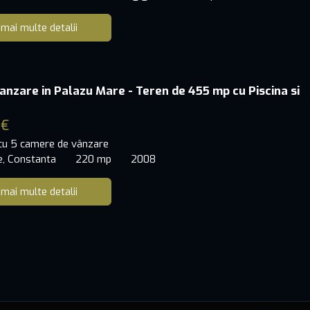
 mai multe detalii
anzare in Palazu Mare - Teren de 455 mp cu Piscina si
 €
 cu 5 camere de vânzare
e, Constanta
220 mp
2008
 mai multe detalii