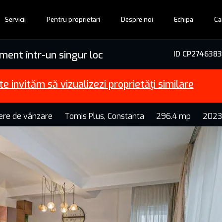
Servicii
Pentru proprietari
Despre noi
Echipa
Ca
ment într-un singur loc
ID CP2746383
te invităm să vizualizezi proprietăți similare
mere de vânzare
Tomis Plus, Constanta
296.4 mp
2023