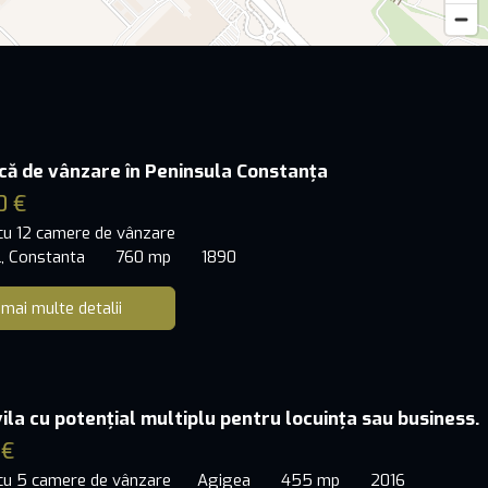
rică de vânzare în Peninsula Constanța
0 €
 cu 12 camere de vânzare
l, Constanta
760 mp
1890
 mai multe detalii
ila cu potențial multiplu pentru locuința sau business.
 €
 cu 5 camere de vânzare
Agigea
455 mp
2016