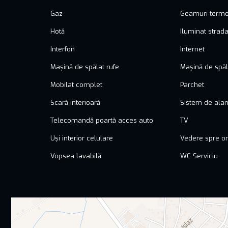
Gaz
Geamuri term
Hotă
Iluminat strada
Interfon
Internet
Mașină de spălat rufe
Mașină de spăl
Mobilat complet
Parchet
Scară interioară
Sistem de ala
Telecomandă poartă acces auto
TV
Uși interior celulare
Vedere spre o
Vopsea lavabilă
WC Serviciu