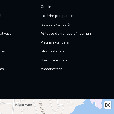
opan
Gresie
l
Încălzire prin pardoseală
Izolație exterioară
at vase
Mijloace de transport în comun
Piscină exterioară
rmă
Străzi asfaltate
Ușă intrare metal
raș
Videointerfon