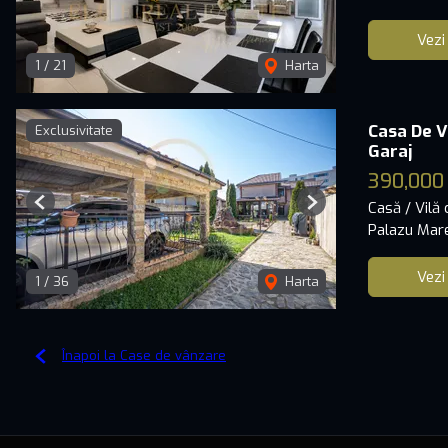
Vezi
1
/
21
Harta
Casa De V
Exclusivitate
Garaj
390,000
Casă / Vilă
Previous
Next
Palazu Mar
Vezi
1
/
36
Harta
Înapoi la Case de vânzare