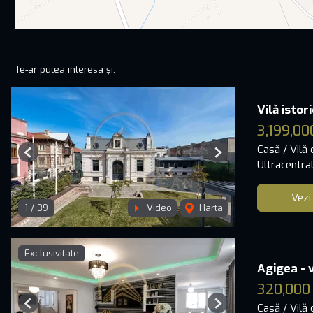
Te-ar putea interesa și:
Vilă isto
3,199,00
Casă / Vilă
Previous
Next
Ultracentra
Vezi
1
/
39
Video
Harta
Exclusivitate
Agigea - v
320,000
Casă / Vilă
Previous
Next