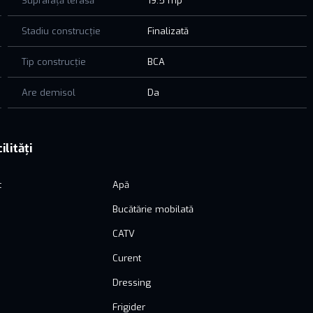
Suprafață terasă
19.5 mp
nare, nu ezita sa mă contactezi. SUNA acum!
Stadiu construcție
Finalizată
Tip construcție
BCA
Are demisol
Da
ilități
t
Apă
Bucătărie mobilată
CATV
Curent
Dressing
Frigider