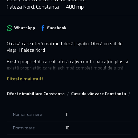
Faleza Nord, Constanta
400 mp
WhatsApp
Facebook
O casă care oferă mai mult decât spațiu. Oferă un stil de
viață. | Faleza Nord
Există proprietăți care îți oferă câțiva metri pătrați în plus și
există proprietăți care îți schimbă complet modul de a trăi.
Citește mai mult
Situată în Faleza Nord, una dintre cele mai apreciate zone
rezidențiale ale Constanței, această vilă impresionează prin
dimensiuni, versatilitate și atmosfera pe care o creează încă
Oferte imobiliare Constanta
Case de vânzare Constanta
Ca
din primul moment.
Cu aproximativ 400 mp utili, distribuiți pe D+P+E1+E2,
Număr camere
11
proprietatea oferă spațiul de care o familie numeroasă are
nevoie pentru a se bucura de confort, intimitate și libertate.
Dormitoare
10
Cele 11 camere permit amenajarea unor dormitoare
generoase, birouri pentru lucru de acasă, camere dedicate