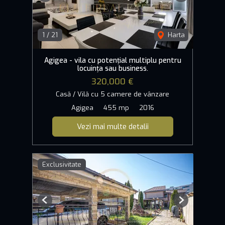
1
/
21
Harta
Agigea - vila cu potențial multiplu pentru
locuința sau business.
320,000 €
Casă / Vilă cu 5 camere de vânzare
Agigea
455 mp
2016
Vezi mai multe detalii
Exclusivitate
Previous
Next