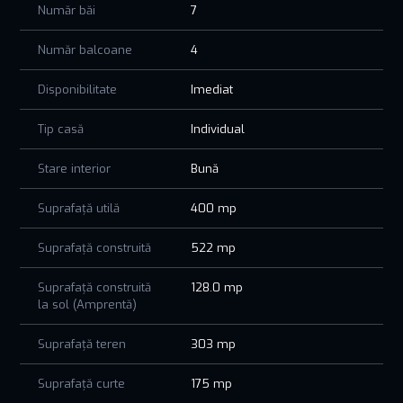
Număr băi
7
hobby-urilor sau spații pentru oaspeți, fără compromisuri.
Lumina naturală, suprafețele generoase și
Număr balcoane
4
compartimentarea practică transformă fiecare nivel într-un
spațiu primitor, în care fiecare membru al familiei își poate
Disponibilitate
Imediat
găsi locul. Curtea completează perfect experiența unei
locuințe de familie, oferind un cadru plăcut pentru relaxare,
Tip casă
Individual
timp petrecut împreună și momente de liniște.
Stare interior
Bună
Faleza Nord este una dintre acele zone care nu au nevoie de
prezentare. Apropierea de mare, accesul rapid către
Suprafață utilă
400 mp
punctele importante ale orașului și caracterul exclusivist al
cartierului transformă această proprietate într-o alegere pe
Suprafață construită
522 mp
termen lung, atât pentru locuire, cât și pentru protejarea
valorii investiției.
Suprafață construită
128.0 mp
Aceasta nu este doar o casă mare. Este locul în care pot fi
la sol (Amprentă)
create amintiri, unde familia poate crește și unde fiecare zi
poate începe într-un mediu care inspiră confort și siguranță.
Suprafață teren
303 mp
Pentru cei care caută mai mult decât o simplă locuință,
Suprafață curte
175 mp
această proprietate reprezintă o oportunitate rară în una