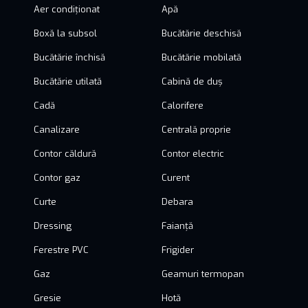
Aer condiționat
Apă
Boxă la subsol
Bucătărie deschisă
Bucătărie închisă
Bucătărie mobilată
Bucătărie utilată
Cabină de duș
Cadă
Calorifere
Canalizare
Centrală proprie
Contor căldură
Contor electric
Contor gaz
Curent
Curte
Debara
Dressing
Faianță
Ferestre PVC
Frigider
Gaz
Geamuri termopan
Gresie
Hotă