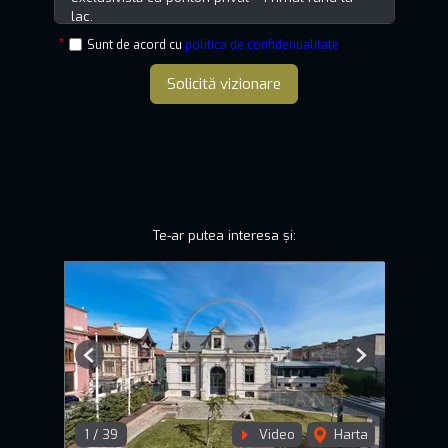
Sunt de acord cu
politica de confidențialitate
Solicită vizionare
Te-ar putea interesa și:
Previous
Next
1
/
39
Video
Harta