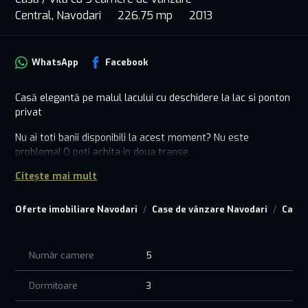
Central, Navodari
226.75 mp
2013
WhatsApp
Facebook
Casă elegantă pe malul lacului cu deschidere la lac si ponton
privat
Nu ai toti banii disponibili la acest moment? Nu este
problema! O poti achita in doua transe.
Citește mai mult
Imaginează-ți diminețile în care soarele răsare direct din
oglinda lacului, în timp ce îți savurezi cafeaua pe terasa
proprie, cu o priveliște neîntreruptă asupra apei. Această
Oferte imobiliare Navodari
Case de vânzare Navodari
Case 
proprietate unică, situată în primul rând la lac, îți oferă acest
privilegiu în fiecare zi.
Număr camere
5
O casă creată pentru iubitorii de liniște, natură și confort
absolut.
Dormitoare
3
✔ Poziție premium – prima linie la lac, fără nicio construcție