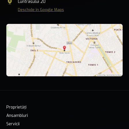
Luntrasului 20
Deschide în Google Maps
Proprietăți
Ansambluri
Servicii