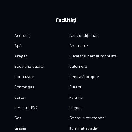
Facilități
Acoperiș
Aer condiționat
Apă
Apometre
Aragaz
Bucătărie parțial mobilată
Bucătărie utilată
Calorifere
Canalizare
Centrală proprie
Contor gaz
Curent
Curte
Faianță
Ferestre PVC
Frigider
Gaz
Geamuri termopan
Gresie
Iluminat stradal