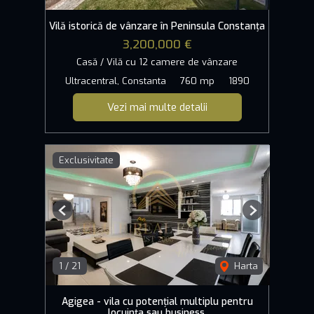
Vilă istorică de vânzare în Peninsula Constanța
3,200,000 €
Casă / Vilă cu 12 camere de vânzare
Ultracentral, Constanta
760 mp
1890
Vezi mai multe detalii
Exclusivitate
Previous
Next
1
/
21
Harta
Agigea - vila cu potențial multiplu pentru
locuința sau business.