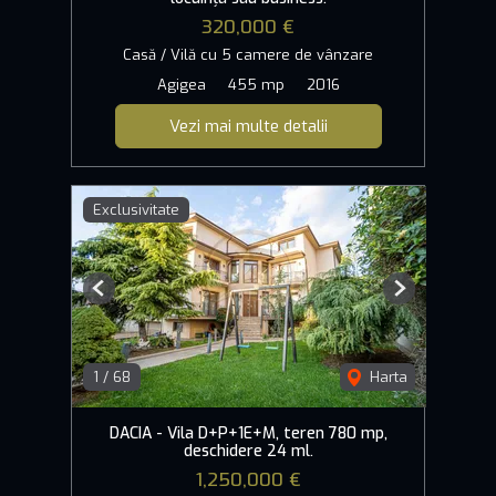
320,000 €
Casă / Vilă cu 5 camere de vânzare
Agigea
455 mp
2016
Vezi mai multe detalii
Exclusivitate
Previous
Next
1
/
68
Harta
DACIA - Vila D+P+1E+M, teren 780 mp,
deschidere 24 ml.
1,250,000 €