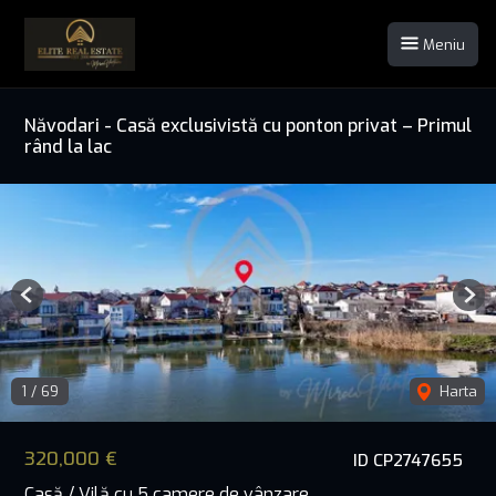
Meniu
Năvodari - Casă exclusivistă cu ponton privat – Primul
rând la lac
Previous
Nex
1
/
69
Harta
320,000 €
ID CP2747655
Casă / Vilă cu 5 camere de vânzare