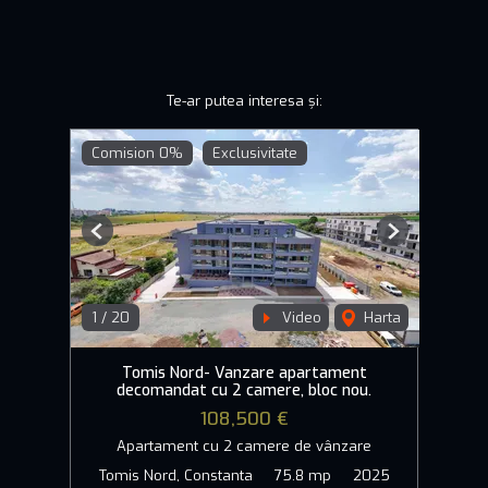
Te-ar putea interesa și:
Comision 0%
Exclusivitate
Previous
Next
1
/
20
Video
Harta
Tomis Nord- Vanzare apartament
decomandat cu 2 camere, bloc nou.
108,500 €
Apartament cu 2 camere de vânzare
Tomis Nord, Constanta
75.8 mp
2025