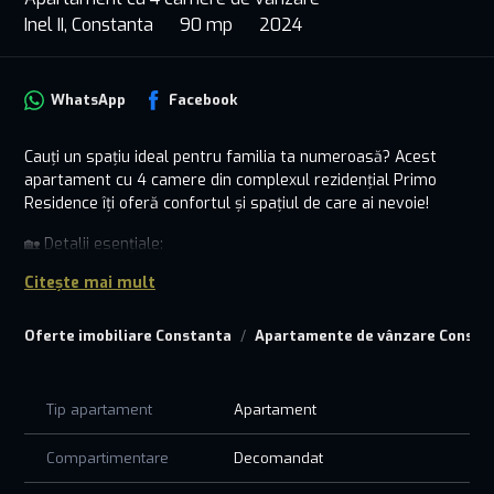
Inel II, Constanta
90 mp
2024
WhatsApp
Facebook
Cauți un spațiu ideal pentru familia ta numeroasă? Acest
apartament cu 4 camere din complexul rezidențial Primo
Residence îți oferă confortul și spațiul de care ai nevoie!
🏡 Detalii esențiale:
• Situat într-un bloc nou, construit cu standarde de înaltă
Citește mai mult
calitate.
• 4 camere spațioase, compartimentate inteligent pentru a
Oferte imobiliare Constanta
Apartamente de vânzare Consta
oferi confort și intimitate.
• Dotări complete: finisaje premium, centrală proprie,
ferestre termopan, uși moderne, bucătărie spațioasă.
• Confort și siguranță: lift modern, interfon, acces controlat.
Tip apartament
Apartament
📍 Localizare ideală:
Compartimentare
Decomandat
• Zona Inel II, aproape de școli, grădinițe, magazine, stații de
transport public și parcuri.