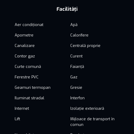
Facilități
Aer condiționat
Apă
Apometre
Calorifere
Canalizare
Centrală proprie
Contor gaz
Curent
Curte comună
Faianță
Ferestre PVC
Gaz
Geamuri termopan
Gresie
Iluminat stradal
Interfon
Internet
Izolație exterioară
Lift
Mijloace de transport în
comun