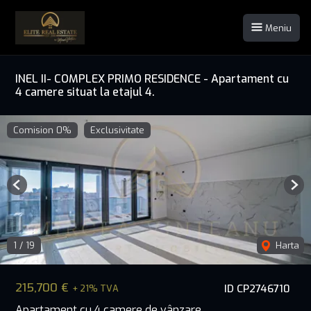
Meniu
INEL II- COMPLEX PRIMO RESIDENCE - Apartament cu
4 camere situat la etajul 4.
Comision 0%
Exclusivitate
Previous
Nex
1
/
19
Harta
215,700 €
ID CP2746710
+ 21% TVA
Apartament cu 4 camere de vânzare