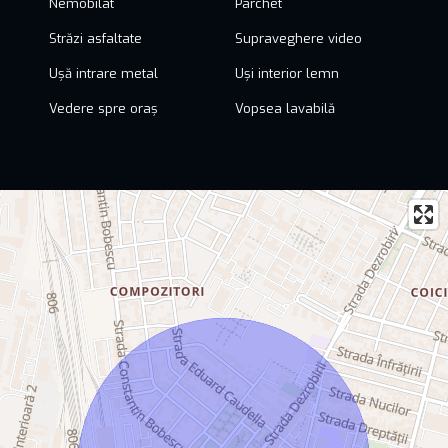
Nemobilat
Parchet
Străzi asfaltate
Supraveghere video
Ușă intrare metal
Uși interior lemn
Vedere spre oraș
Vopsea lavabilă