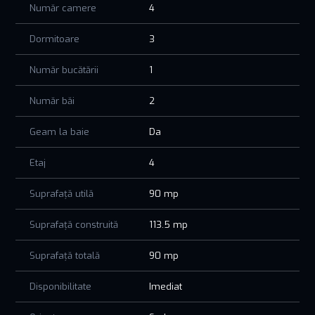
Număr camere
4
• Acces facil către toate punctele de interes din oraș.
Dormitoare
3
Perfect pentru o familie numeroasă care își dorește un
spațiu generos și o locație convenabilă!
Număr bucătării
1
Prețul afișat nu conține TVA!!!
Număr băi
2
📞 Contactează-ne acum pentru a programa o vizionare!
Această locuință modernă te așteaptă să o transformi în
Geam la baie
Da
“acasă”.
Etaj
4
Suprafață utilă
90 mp
Suprafață construită
113.5 mp
Suprafață totală
90 mp
Disponibilitate
Imediat