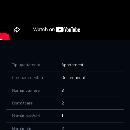
Fiecare detaliu a fost atent gândit pentru ca tu să te simți
acasă din prima clipă – într-un loc unde eleganța,
funcționalitatea și confortul se întâlnesc în echilibru perfect.
Situat în Perpetum Residence III – Tomis Nord/Carrefour, într-
o zonă selectă, aproape de tot ce ai nevoie, dar suficient de
liniștită pentru a simți că ai evadat.
Aici nu cumperi doar un apartament, ci un stil de viață
deschis spre bucurie, relaxare și inspirație.
Tip apartament
Apartament
Hai să-l vezi! Locul tău preferat s-ar putea să fie chiar terasa
aceasta…
Compartimentare
Decomandat
Imaginile sunt cu titlu de prezentare.
PRETUL AFISAT NU CONTINE TVA!
Număr camere
3
Dormitoare
2
Număr bucătării
1
Număr băi
2