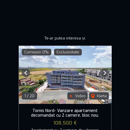
Te-ar putea interesa și:
Comision 0%
Exclusivitate
Previous
Next
1
/
20
Video
Harta
Tomis Nord- Vanzare apartament
decomandat cu 2 camere, bloc nou.
108,500 €