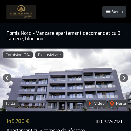
Meniu
Tomis Nord - Vanzare apartament decomandat cu 3
camere, bloc nou.
Comision 0%
Exclusivitate
Previous
Nex
1
/
22
Video
Harta
145,700 €
ID CP2747121
Apartament cu 3 camere de vânzare