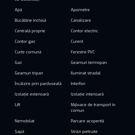
Apă
Apometre
Bucătărie închisă
Canalizare
Centrală proprie
Contor electric
Contor gaz
Curent
Curte comună
Ferestre PVC
Gaz
Geamuri termopan
Geamuri tripan
Iluminat stradal
Încălzire prin pardoseală
Interfon
Izolație exterioară
Izolație interioară
Lift
Mijloace de transport în
comun
Nemobilat
Parcare acoperită
Șapă
Străzi pietruite