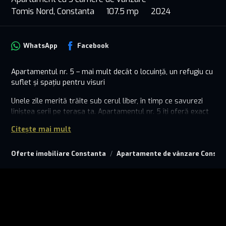
Tomis Nord, Constanta
107.5 mp
2024
WhatsApp
Facebook
Apartamentul nr. 5 – mai mult decât o locuință, un refugiu cu
suflet și spațiu pentru visuri
Unele zile merită trăite sub cerul liber, în timp ce savurezi
liniștea serii pe terasa ta. Apartamentul nr. 5 îți oferă exact
asta – un cămin elegant, cu 3 camere luminoase și o terasă
Citește mai mult
spectaculoasă de 25,80 mp, creată pentru acele momente
de respiro care dau sens vieții.
Oferte imobiliare Constanta
Apartamente de vânzare Consta
- Două dormitoare primitoare pentru odihnă deplină
- Living aerisit, plin de lumină și armonie
- Bucătărie închisă – pentru mese gătite cu drag
- Două băi
- Terasă spațioasă – perfectă pentru relaxare, seri de vară și
clipe împărtășite