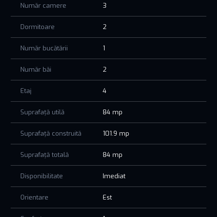
Număr camere
3
stații de transport public și spații verzi.
• Acces rapid către principalele puncte de interes ale
Dormitoare
2
orașului.
Prețul afișat nu conține TVA!!!
Număr bucătării
1
Acest apartament este alegerea ideală pentru o familie care
Număr băi
2
își dorește un cămin confortabil și modern, într-o zonă
liniștită și accesibilă.
Etaj
4
Suprafață utilă
84 mp
Suprafață construită
101.9 mp
Suprafață totală
84 mp
Disponibilitate
Imediat
Orientare
Est