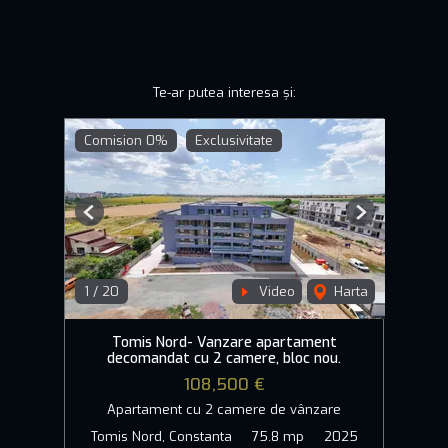
Te-ar putea interesa și:
Comision 0%
Exclusivitate
Previous
Next
1
/
20
Video
Harta
Tomis Nord- Vanzare apartament
decomandat cu 2 camere, bloc nou.
108,500 €
Apartament cu 2 camere de vânzare
Tomis Nord, Constanta
75.8 mp
2025