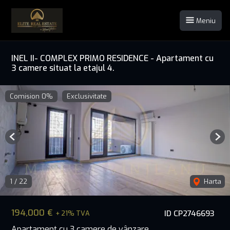
Meniu
INEL II- COMPLEX PRIMO RESIDENCE - Apartament cu
3 camere situat la etajul 4.
Comision 0%
Exclusivitate
Previous
Nex
1
/
22
Harta
194,000 €
ID CP2746693
+ 21% TVA
Apartament cu 3 camere de vânzare