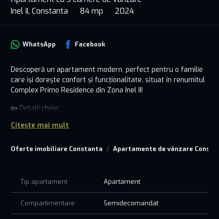
Inel II, Constanta
84 mp
2024
WhatsApp
Facebook
Descoperă un apartament modern, perfect pentru o familie
care își dorește confort și funcționalitate, situat în renumitul
Complex Primo Residence din Zona Inel II!
🏡 Detalii cheie:
• 3 camere luminoase și bine compartimentate, ideale pentru
Citește mai mult
un stil de viață modern.
• Situat într-un bloc nou, construit cu materiale de calitate
Oferte imobiliare Constanta
Apartamente de vânzare Consta
superioară.
• Dotări complete: finisaje moderne, centrală proprie,
ferestre termopan, bucătărie generoasă și spații bine
organizate.
Tip apartament
Apartament
• Confort și siguranță: lift modern, interfon și acces controlat.
Compartimentare
Semidecomandat
📍 Avantajele locației:
• Zona Inel II – în apropiere de școli, grădinițe, supermarketuri,