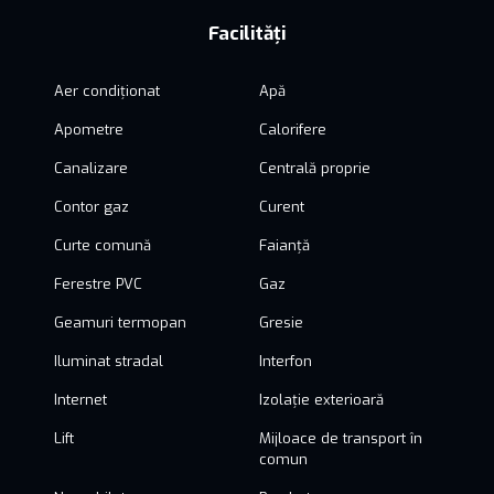
Facilități
Aer condiționat
Apă
Apometre
Calorifere
Canalizare
Centrală proprie
Contor gaz
Curent
Curte comună
Faianță
Ferestre PVC
Gaz
Geamuri termopan
Gresie
Iluminat stradal
Interfon
Internet
Izolație exterioară
Lift
Mijloace de transport în
comun