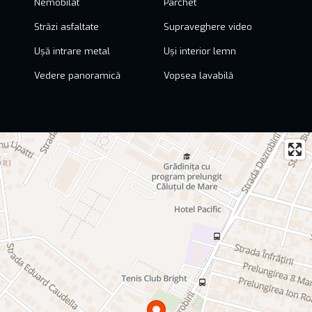
Nemobilat
Parchet
Străzi asfaltate
Supraveghere video
Ușă intrare metal
Uși interior lemn
Vedere panoramică
Vopsea lavabilă