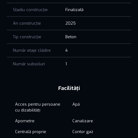
pentru a-ți oferi tot ce îți dorești pentru un trai select.
Stadiu construcție
Finalizată
An construcție
2025
Tip construcție
Beton
Număr etaje clădire
4
Număr subsoluri
1
Facilități
Acces pentru persoane
Apă
cu dizabilități
Apometre
Canalizare
Centrală proprie
Contor gaz