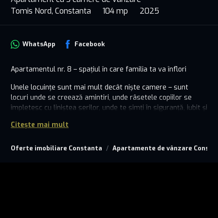
Tomis Nord, Constanta
104 mp
2025
WhatsApp
Facebook
Apartamentul nr. 8 – spațiul în care familia ta va înflori
Unele locuințe sunt mai mult decât niște camere – sunt
locuri unde se creează amintiri, unde râsetele copiilor se
împletesc cu liniștea serilor, unde te simți în siguranță, iubit și
„acasă”.
Citește mai mult
Apartament cu 3 camere pline de lumină și căldură:
✔️ 2 dormitoare pentru vise liniștite
Oferte imobiliare Constanta
Apartamente de vânzare Consta
✔️ Living spațios – locul unde familia se adună
✔️ Bucătărie închisă – perfectă pentru mese cu suflet
✔️ 2 băi
✔️ 2 balcoane – colțuri de relaxare și inspirație
Totul este gândit cu grijă, de la spațiile aerisite și luminoase
până la intimitatea perfect echilibrată. Este genul de