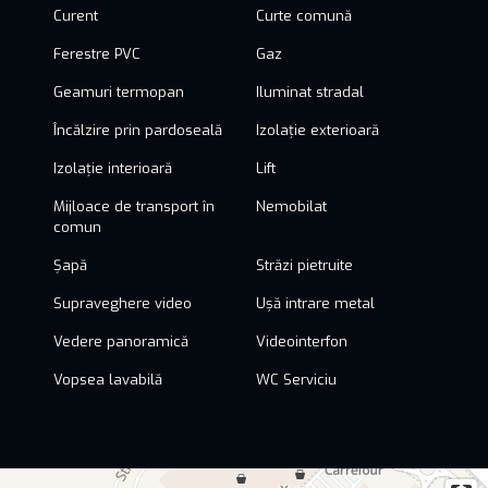
Curent
Curte comună
Ferestre PVC
Gaz
Geamuri termopan
Iluminat stradal
Încălzire prin pardoseală
Izolație exterioară
Izolație interioară
Lift
Mijloace de transport în
Nemobilat
comun
Șapă
Străzi pietruite
Supraveghere video
Ușă intrare metal
Vedere panoramică
Videointerfon
Vopsea lavabilă
WC Serviciu