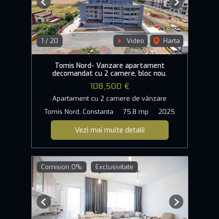
Previous
Next
1
/
20
Video
Harta
Tomis Nord- Vanzare apartament
decomandat cu 2 camere, bloc nou.
108,500 €
Apartament cu 2 camere de vânzare
Tomis Nord, Constanta
75.8 mp
2025
Vezi mai multe detalii
Comision 0%
Exclusivitate
Previous
Next