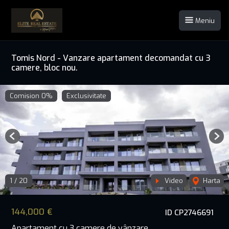
Meniu
Tomis Nord - Vanzare apartament decomandat cu 3
camere, bloc nou.
Comision 0%
Exclusivitate
Previous
Nex
1
/
20
Video
Harta
144,000 €
ID CP2746691
Apartament cu 3 camere de vânzare