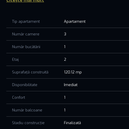
Citește mai mult
- Tâmplărie tripan VEKA, climatizare DAIKIN și fațadă venti
- Locuri de parcare private, într-un cartier nou și dinamic
Tip apartament
Apartament
Aici fiecare cameră respiră lumină, iar fiecare detaliu este
Un loc unde nu doar locuiești, ci te bucuri de fiecare zi acas
Număr camere
3
PRETUL AFISAT NU CONTINE TVA!
Număr bucătării
1
Etaj
2
Suprafață construită
120.12 mp
Disponibilitate
Imediat
Confort
1
Număr balcoane
1
Stadiu construcție
Finalizată