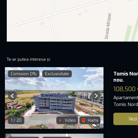
Te-ar putea interesa și:
Tomis No
Comision 0%
Exclusivitate
nou.
108,500 
Apartament
Previous
Next
Tomis Nord
Vezi
1
/
20
Video
Harta