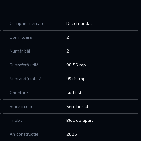
lată
Compartimentare
Decomandat
 gândit pentru confortul tău.
ă.
Dormitoare
2
Număr băi
2
Suprafață utilă
90.56 mp
Suprafață totală
99.06 mp
Orientare
Sud-Est
Stare interior
Semifinisat
Imobil
Bloc de apart.
An construcție
2025