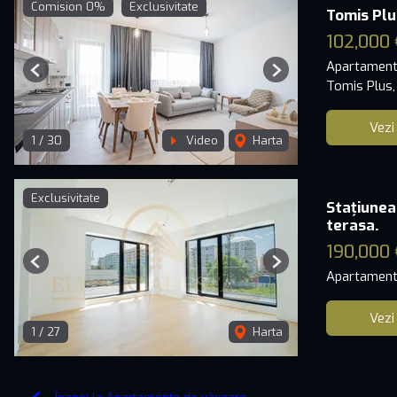
Comision 0%
Exclusivitate
Tomis Plu
102,000 
Apartament
Previous
Next
Tomis Plus,
Vezi
1
/
30
Video
Harta
Exclusivitate
Stațiunea
terasa.
190,000 
Previous
Next
Apartament
Vezi
1
/
27
Harta