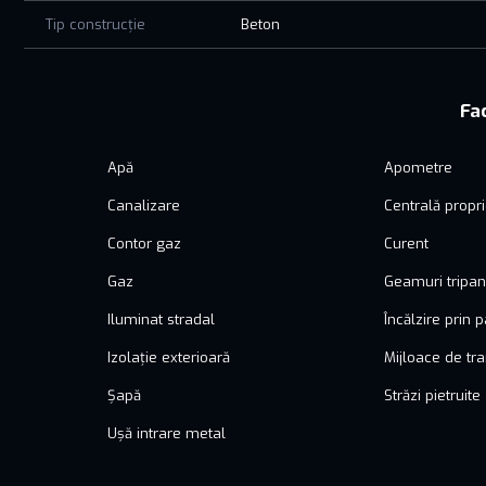
Tip construcție
Beton
Fac
Apă
Apometre
Canalizare
Centrală propr
Contor gaz
Curent
Gaz
Geamuri tripa
Iluminat stradal
Încălzire prin 
Izolație exterioară
Mijloace de tr
Șapă
Străzi pietruite
Ușă intrare metal