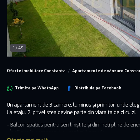
1
/
49
Oferte imobiliare Constanta
Apartamente de vânzare Consta
Trimite pe
WhatsApp
Distribuie pe
Facebook
Un apartament de 3 camere, luminos și primitor, unde elega
La etajul 2, priveliștea devine parte din viața ta de zi cu zi.
- Balcon spațios pentru seri liniștite și dimineți pline de ene
- Încălzire în pardoseală cu centrală proprie
- 2 băi, bucătărie separată și compartimentare inteligentă