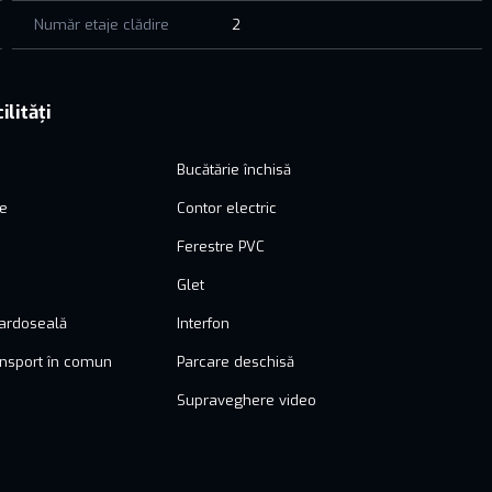
Număr etaje clădire
2
ilități
Bucătărie închisă
ie
Contor electric
Ferestre PVC
n
Glet
pardoseală
Interfon
ansport în comun
Parcare deschisă
Supraveghere video