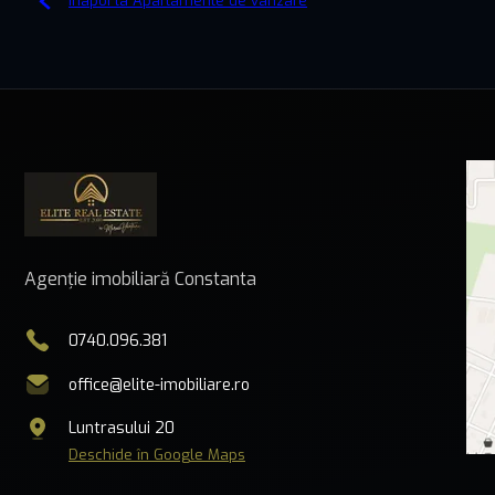
Înapoi la Apartamente de vânzare
Agenție imobiliară Constanta
0740.096.381
office@elite-imobiliare.ro
Luntrasului 20
Deschide în Google Maps