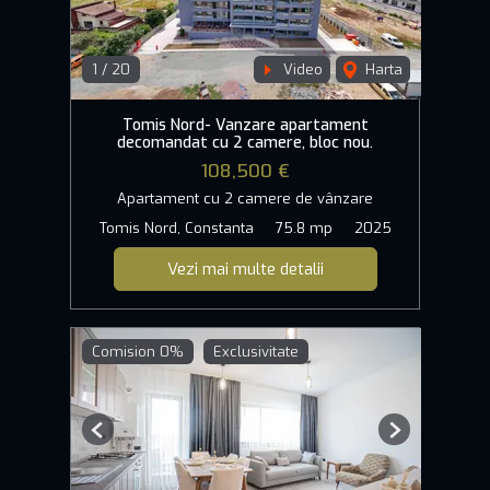
1
/
20
Video
Harta
Tomis Nord- Vanzare apartament
decomandat cu 2 camere, bloc nou.
108,500 €
Apartament cu 2 camere de vânzare
Tomis Nord, Constanta
75.8 mp
2025
Vezi mai multe detalii
Comision 0%
Exclusivitate
Previous
Next