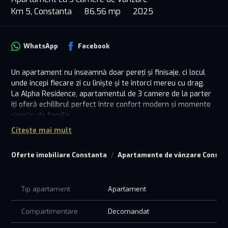
Km 5, Constanta
86.56 mp
2025
WhatsApp
Facebook
Un apartament nu înseamnă doar pereți și finisaje, ci locul
unde începi fiecare zi cu liniște și te întorci mereu cu drag.
La Alpha Residence, apartamentul de 3 camere de la parter
îți oferă echilibrul perfect între confort modern și momente
simple, de familie.
Citește mai mult
- Un balcon luminos, ideal pentru cafeaua de dimineață sau
serile relaxante
Oferte imobiliare Constanta
Apartamente de vânzare Consta
- Încălzire în pardoseală – confort la fiecare pas
- Spații generoase, gândite să respire armonie
- Un cartier nou, în plină dezvoltare, aproape de tot ce
contează
Tip apartament
Apartament
Aici nu cumperi doar un apartament – îți găsești acasă.
Compartimentare
Decomandat
PRETUL AFISAT NU CONTINE TVA!