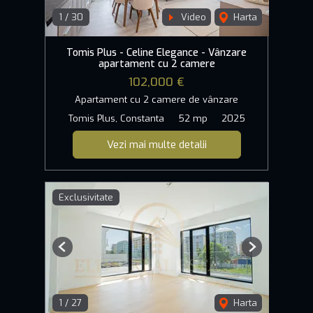
1
/
30
Video
Harta
Tomis Plus - Celine Elegance - Vânzare
apartament cu 2 camere
102,000 €
Apartament cu 2 camere de vânzare
Tomis Plus, Constanta
52 mp
2025
Vezi mai multe detalii
Exclusivitate
Previous
Next
1
/
27
Harta