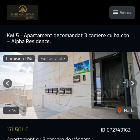
Meniu
KM 5 - Apartament decomandat 3 camere cu balcon
– Alpha Residence.
Comision 0%
Exclusivitate
Previous
Nex
1
/
44
Harta
171,501 €
ID CP2749163
Apartament cu 3 camere de vânzare