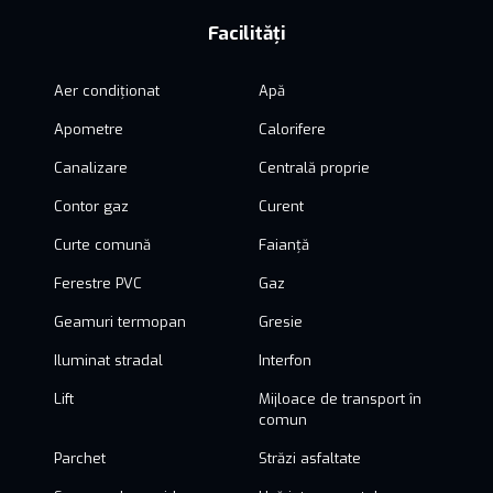
Facilități
Aer condiționat
Apă
Apometre
Calorifere
Canalizare
Centrală proprie
Contor gaz
Curent
Curte comună
Faianță
Ferestre PVC
Gaz
Geamuri termopan
Gresie
Iluminat stradal
Interfon
Lift
Mijloace de transport în
comun
Parchet
Străzi asfaltate