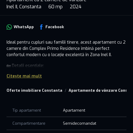
Inel II, Constanta
60 mp
2024
WhatsApp
Facebook
Ideal pentru cupluri sau familii tinere, acest apartament cu 2
camere din Complex Primo Residence îmbină perfect
confortul modern cu o locație excelentă în Zona Inel II.
🏡 Detalii esențiale:
• 2 camere luminoase, bine compartimentate, care oferă un
Citește mai mult
spațiu confortabil și primitor.
• Situat într-un bloc nou, construit cu finisaje premium și
Oferte imobiliare Constanta
Apartamente de vânzare Consta
atenție la detalii.
• Dotări complete: centrală proprie, ferestre termopan,
bucătărie practică și modernă.
• Confort și siguranță: lift modern, interfon și acces controlat.
Tip apartament
Apartament
📍 Avantajele locației:
Compartimentare
Semidecomandat
• Zona Inel II – aproape de școli, grădinițe, magazine, mijloace
de transport public și spații de relaxare.