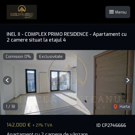
Meniu
INEL II - COMPLEX PRIMO RESIDENCE - Apartament cu
2 camere situat la etajul 4
Comision 0%
Exclusivitate
Previous
Nex
1
/
18
Harta
142,000 €
ID CP2746666
+ 21% TVA
Apartament cu 2 camere de vânzare