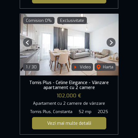
Comision 0%
Exclusivitate
Previous
Next
1
/
30
Video
Harta
Tomis Plus - Celine Elegance - Vânzare
apartament cu 2 camere
102,000 €
Apartament cu 2 camere de vânzare
Tomis Plus, Constanta
52 mp
2025
Vezi mai multe detalii