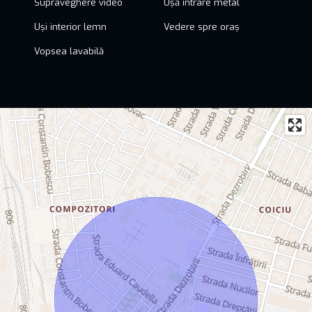
Supraveghere video
Ușă intrare metal
Uși interior lemn
Vedere spre oraș
Vopsea lavabilă