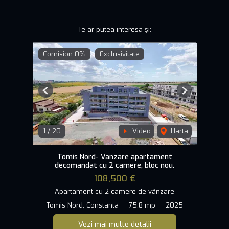
Te-ar putea interesa și:
Comision 0%
Exclusivitate
Previous
Next
1
/
20
Video
Harta
Tomis Nord- Vanzare apartament
decomandat cu 2 camere, bloc nou.
108,500 €
Apartament cu 2 camere de vânzare
Tomis Nord, Constanta
75.8 mp
2025
Vezi mai multe detalii