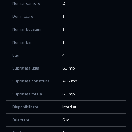
Număr camere
2
• Acces rapid către toate zonele importante din oraș.
Dormitoare
1
Acest apartament este soluția perfectă pentru cei care
caută un cămin modern și funcțional, într-o zonă liniștită și
bine conectată.
Număr bucătării
1
Prețul afișat nu conține TVA!!!
Număr băi
1
📞 Contactează-ne acum pentru mai multe detalii sau pentru
Etaj
4
a programa o vizionare! Locuința ta perfectă te așteaptă!
Suprafață utilă
60 mp
Suprafață construită
74.6 mp
Suprafață totală
60 mp
Disponibilitate
Imediat
Orientare
Sud