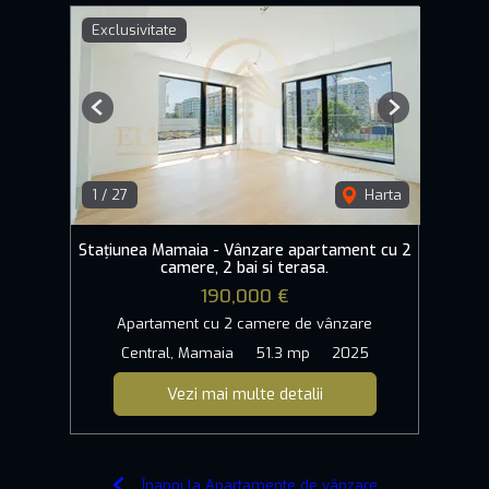
Exclusivitate
Previous
Next
1
/
27
Harta
Stațiunea Mamaia - Vânzare apartament cu 2
camere, 2 bai si terasa.
190,000 €
Apartament cu 2 camere de vânzare
Central, Mamaia
51.3 mp
2025
Vezi mai multe detalii
Înapoi la Apartamente de vânzare