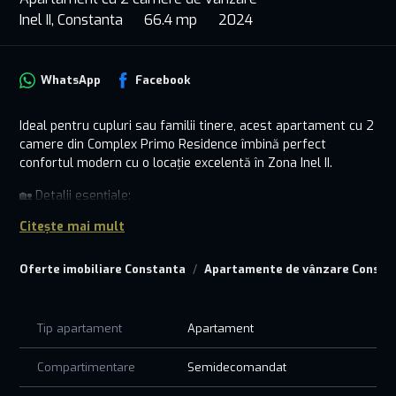
Inel II, Constanta
66.4 mp
2024
WhatsApp
Facebook
Ideal pentru cupluri sau familii tinere, acest apartament cu 2
camere din Complex Primo Residence îmbină perfect
confortul modern cu o locație excelentă în Zona Inel II.
🏡 Detalii esențiale:
• 2 camere luminoase, bine compartimentate, care oferă un
Citește mai mult
spațiu confortabil și primitor.
• Situat într-un bloc nou, construit cu finisaje premium și
Oferte imobiliare Constanta
Apartamente de vânzare Consta
atenție la detalii.
• Dotări complete: centrală proprie, ferestre termopan,
bucătărie practică și modernă.
• Confort și siguranță: lift modern, interfon și acces controlat.
Tip apartament
Apartament
📍 Avantajele locației:
Compartimentare
Semidecomandat
• Zona Inel II – aproape de școli, grădinițe, magazine, mijloace
de transport public și spații de relaxare.