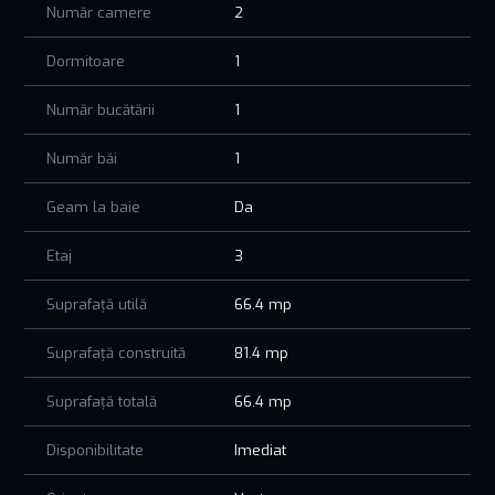
Număr camere
2
• Acces rapid către toate zonele importante din oraș.
Dormitoare
1
Acest apartament este soluția perfectă pentru cei care
caută un cămin modern și funcțional, într-o zonă liniștită și
bine conectată.
Număr bucătării
1
Prețul afișat nu conține TVA!!!
Număr băi
1
📞 Contactează-ne acum pentru mai multe detalii sau pentru
Geam la baie
Da
a programa o vizionare! Locuința ta perfectă te așteaptă!
Etaj
3
Suprafață utilă
66.4 mp
Suprafață construită
81.4 mp
Suprafață totală
66.4 mp
Disponibilitate
Imediat