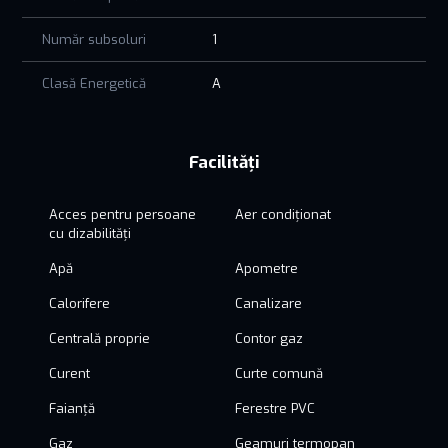
Număr subsoluri
1
Clasă Energetică
A
Facilități
Acces pentru persoane
Aer condiționat
cu dizabilități
Apă
Apometre
Calorifere
Canalizare
Centrală proprie
Contor gaz
Curent
Curte comună
Faianță
Ferestre PVC
Gaz
Geamuri termopan