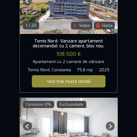
Previous
Next
1
/
20
Video
Harta
Tomis Nord- Vanzare apartament
decomandat cu 2 camere, bloc nou.
108,500 €
Apartament cu 2 camere de vânzare
Tomis Nord, Constanta
75.8 mp
2025
Vezi mai multe detalii
Comision 0%
Exclusivitate
Previous
Next