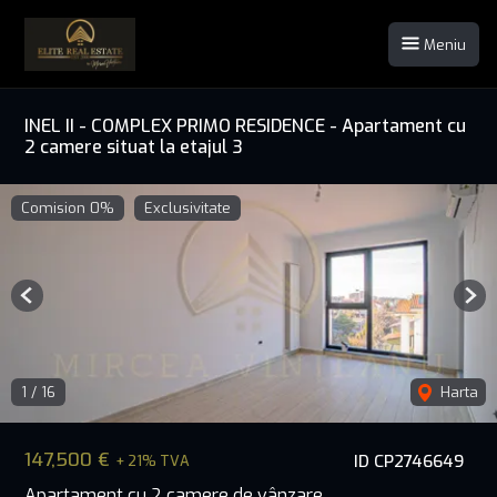
Meniu
INEL II - COMPLEX PRIMO RESIDENCE - Apartament cu
2 camere situat la etajul 3
Comision 0%
Exclusivitate
Previous
Nex
1
/
16
Harta
147,500 €
ID CP2746649
+ 21% TVA
Apartament cu 2 camere de vânzare