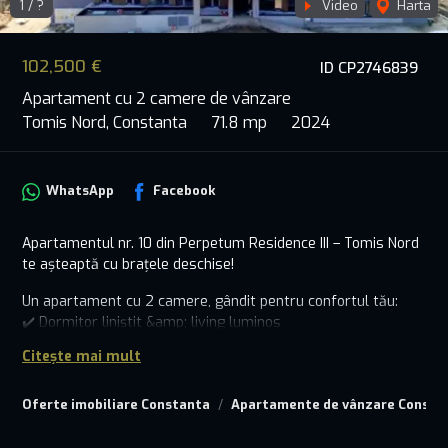
1 / ?
Video
Harta
Previous
102,500 €
ID CP2746839
Next
Apartament cu 2 camere de vânzare
Tomis Nord, Constanta
71.8 mp
2024
WhatsApp
Facebook
Apartamentul nr. 10 din Perpetum Residence III – Tomis Nord
te așteaptă cu brațele deschise!
Un apartament cu 2 camere, gândit pentru confortul tău:
✔️ Dormitor liniștit &amp; living luminos
✔️ Bucătărie închisă, baie modernă, balcon spațios
Citește mai mult
✔️ Disponibil la mai multe etaje
Situat ideal, lângă Carrefour Tom, în una dintre cele mai bune
Oferte imobiliare Constanta
Apartamente de vânzare Consta
zone din Constanța – aproape de tot ce ai nevoie.