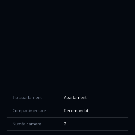
Finisaje premium, încălzire în pardoseală, tâmplărie de top,
lifturi moderne, supraveghere video, locuri de parcare
incluse – totul gândit pentru siguranța și confortul tău.
Nu este doar un apartament. Este un nou început într-un loc
care inspiră eleganță și rafinament.
Contactează-ne acum și programează o vizionare!
Imaginile sunt cu titlu de prezentare.
PRETUL AFISAT NU CONTINE TVA!
Tip apartament
Apartament
Compartimentare
Decomandat
Număr camere
2