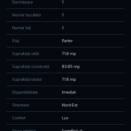
Dormitoare
1
Număr bucătării
1
Număr băi
1
Etaj
Parter
Suprafață utilă
71.8 mp
Suprafață construită
83.85 mp
Suprafață totală
71.8 mp
Disponibilitate
Imediat
Orientare
Nord-Est
Confort
Lux
Stare interior
Semifinisat