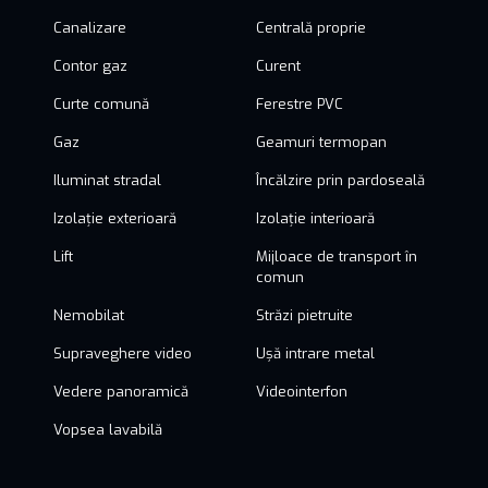
Canalizare
Centrală proprie
Contor gaz
Curent
Curte comună
Ferestre PVC
Gaz
Geamuri termopan
Iluminat stradal
Încălzire prin pardoseală
Izolație exterioară
Izolație interioară
Lift
Mijloace de transport în
comun
Nemobilat
Străzi pietruite
Supraveghere video
Ușă intrare metal
Vedere panoramică
Videointerfon
Vopsea lavabilă