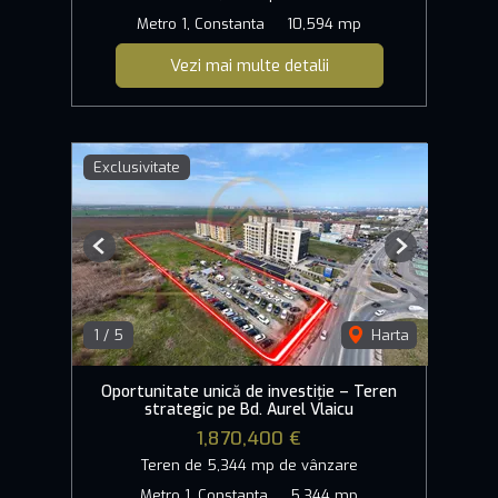
Metro 1, Constanta
10,594 mp
Vezi mai multe detalii
Exclusivitate
Previous
Next
1
/
5
Harta
Oportunitate unică de investiție – Teren
strategic pe Bd. Aurel Vlaicu
1,870,400 €
Teren de 5,344 mp de vânzare
Metro 1, Constanta
5,344 mp