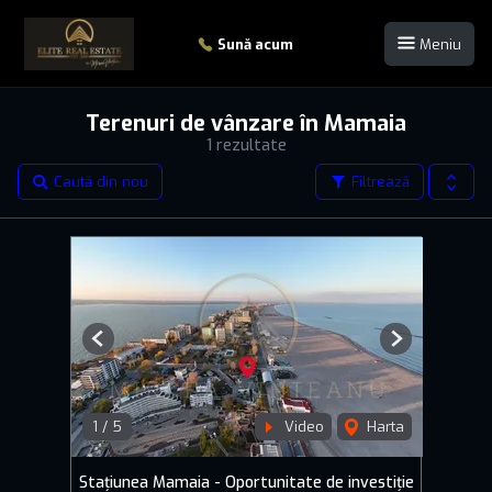
Sună acum
Meniu
Terenuri de vânzare în Mamaia
1 rezultate
Caută din nou
Filtrează
Previous
Next
1
/
5
Video
Harta
Stațiunea Mamaia - Oportunitate de investiție