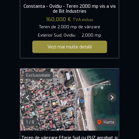
Constanta - Ovidiu - Teren 2000 mp vis a vis
de Bit Industries
160,000 €
TVA inclus
Teren de 2,000 mp de vânzare
Exterior Sud, Ovidiu
2,000 mp
Vezi mai multe detalii
Exclusivitate
Previous
Next
1
/
8
Harta
Teren de vânzare Eforie Sud cu PUZ aprobat si