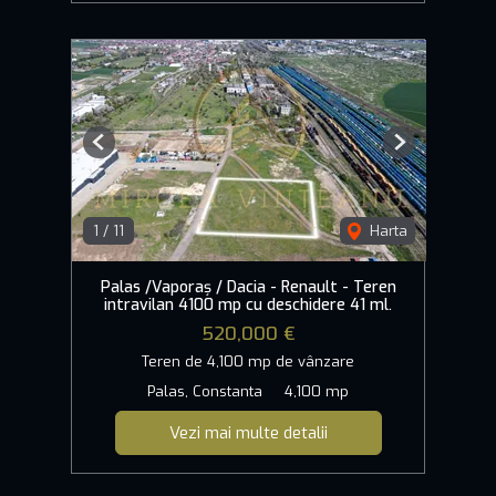
Previous
Next
1
/
11
Harta
Palas /Vaporaș / Dacia - Renault - Teren
intravilan 4100 mp cu deschidere 41 ml.
520,000 €
Teren de 4,100 mp de vânzare
Palas, Constanta
4,100 mp
Vezi mai multe detalii