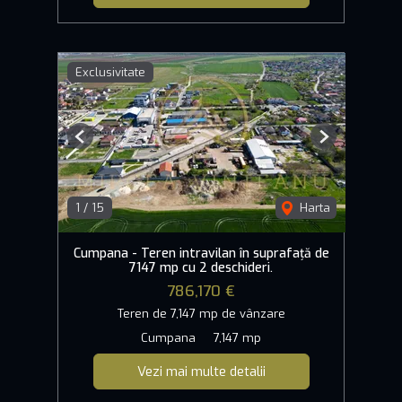
Exclusivitate
Previous
Next
1
/
15
Harta
Cumpana - Teren intravilan în suprafață de
7147 mp cu 2 deschideri.
786,170 €
Teren de 7,147 mp de vânzare
Cumpana
7,147 mp
Vezi mai multe detalii