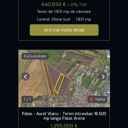
640,850 €
+ 21% TVA
Teren de 1,831 mp de vânzare
Central, Eforie Sud
1,831 mp
Vezi mai multe detalii
Exclusivitate
Previous
Next
1
/
1
Harta
Palas - Aurel Vlaicu - Teren intravilan 18.500
mp langa Palas Arena
1,295,000 €