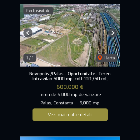
Exclusivitate
Previous
Next
1
/
1
Harta
Novopolis /Palas - Oportunitate- Teren
Intravilan 5000 mp, colt 100 /50 ml,
600,000 €
Teren de 5,000 mp de vânzare
Palas, Constanta
5,000 mp
Vezi mai multe detalii