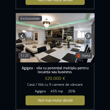
Vezi mai multe detalii
Exclusivitate
Previous
Next
1
/
21
Harta
Agigea - vila cu potențial multiplu pentru
locuința sau business.
320,000 €
Casă / Vilă cu 5 camere de vânzare
Agigea
455 mp
2016
Vezi mai multe detalii