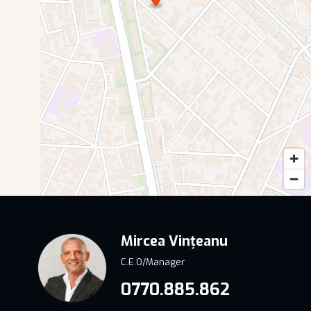
Mircea Vințeanu
C.E.O/Manager
0770.885.862