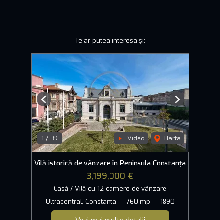
Te-ar putea interesa și:
Previous
Next
1
/
39
Video
Harta
Vilă istorică de vânzare în Peninsula Constanța
3,199,000 €
Casă / Vilă cu 12 camere de vânzare
Ultracentral, Constanta
760 mp
1890