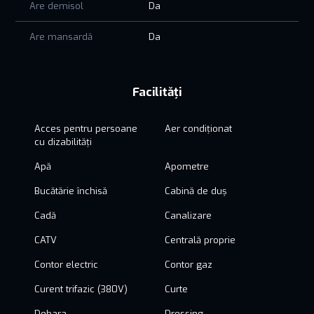
Are demisol
Da
Are mansardă
Da
Facilități
Acces pentru persoane
Aer condiționat
cu dizabilități
Apă
Apometre
Bucătărie închisă
Cabină de duș
Cadă
Canalizare
CATV
Centrală proprie
Contor electric
Contor gaz
Curent trifazic (380V)
Curte
Debara
Dressing