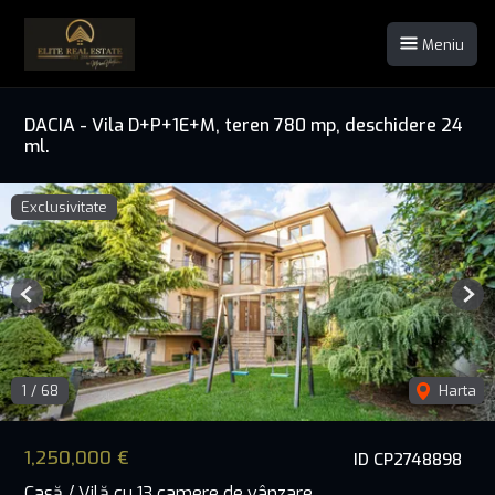
Meniu
DACIA - Vila D+P+1E+M, teren 780 mp, deschidere 24
ml.
Exclusivitate
Previous
Nex
1
/
68
Harta
1,250,000 €
ID CP2748898
Casă / Vilă cu 13 camere de vânzare