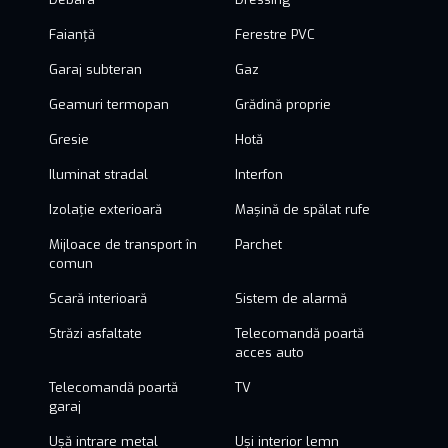
Faianță
Ferestre PVC
Garaj subteran
Gaz
Geamuri termopan
Grădină proprie
Gresie
Hotă
Iluminat stradal
Interfon
Izolație exterioară
Mașină de spălat rufe
Mijloace de transport în
Parchet
comun
Scară interioară
Sistem de alarmă
Străzi asfaltate
Telecomandă poartă
acces auto
Telecomandă poartă
TV
garaj
Ușă intrare metal
Uși interior lemn