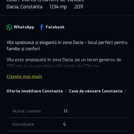
Dacia, Constanta
1,134 mp
2011
WhatsApp
Facebook
Vilă spațioasă și elegantă în zona Dacia – locul perfect pentru
familie și confort
Vila este amplasată în zona Dacia, pe un teren generos de
780 mp, cu o suprafață utilă totală de 1.134 mp.
Construită solid din BCA, cu regim D+P+1E+M, casa oferă
Citește mai mult
spațiu, lumină și intimitate, fiind ideală atât pentru două
familii, cât și pentru locuință cu activitate profesională.
Oferte imobiliare Constanta
Case de vânzare Constanta
Ca
Compartimentare:
Demisol: garaj încălzit pentru 4–5 autoturisme, acces
automatizat + apartament complet utilat (living, dormitor,
Număr camere
13
baie, bucătărie).
Parter: două livinguri luminoase și primitoare, două bucătării
Dormitoare
6
moderne, birouri și băi (una cu saună) – totul gândit pentru
confort și funcționalitate.