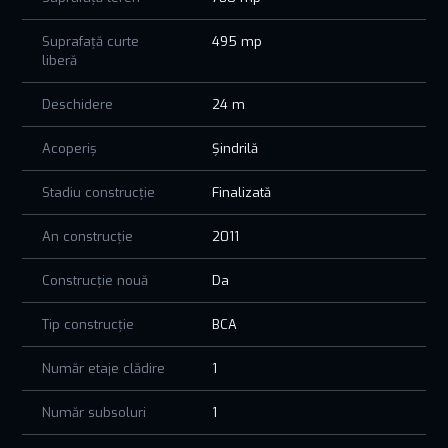
Suprafață curte
495 mp
liberă
Deschidere
24 m
Acoperiș
Șindrilă
Stadiu construcție
Finalizată
An construcție
2011
Construcție nouă
Da
Tip construcție
BCA
Număr etaje clădire
1
Număr subsoluri
1