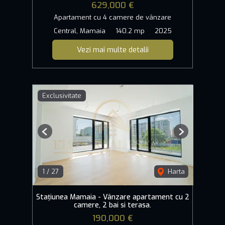
629,000 €
Apartament cu 4 camere de vânzare
Central, Mamaia
140.2 mp
2025
Vezi mai multe detalii
Exclusivitate
Previous
Next
1
/
27
Harta
Stațiunea Mamaia - Vânzare apartament cu 2
camere, 2 bai si terasa.
190,000 €