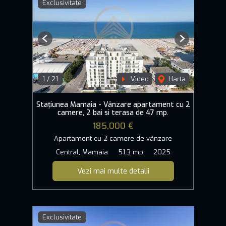
Exclusivitate
Previous
Next
1
/
21
Video
Harta
Stațiunea Mamaia - Vânzare apartament cu 2
camere, 2 bai si terasa de 47 mp.
185,000 €
Apartament cu 2 camere de vânzare
Central, Mamaia
51.3 mp
2025
Vezi mai multe detalii
Exclusivitate