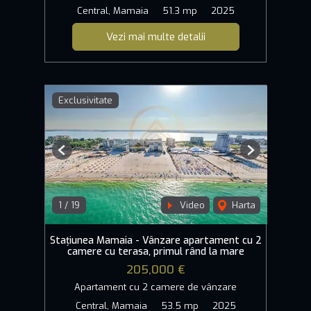
Central, Mamaia
51.3 mp
2025
Vezi mai multe detalii
Exclusivitate
Previous
Next
1
/
19
Video
Harta
Stațiunea Mamaia - Vânzare apartament cu 2
camere cu terasa, primul rând la mare
205,000 €
Apartament cu 2 camere de vânzare
Central, Mamaia
53.5 mp
2025