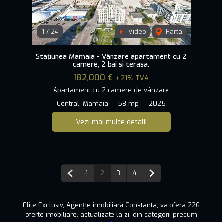
1
/
24
Video
Harta
Stațiunea Mamaia - Vânzare apartament cu 2
camere, 2 bai si terasa.
182,000 €
+ 21% TVA
Apartament cu 2 camere de vânzare
Central, Mamaia
58 mp
2025
Vezi mai multe detalii
Pagina anterioară
Pagina următoare
1
2
3
4
Elite Exclusiv, Agenție imobiliară Constanta, va ofera 226
oferte imobiliare, actualizate la zi, din categorii precum