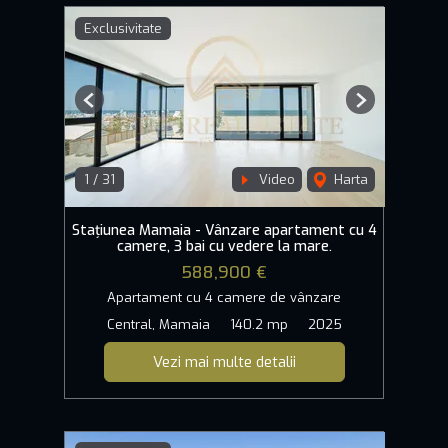
Exclusivitate
Previous
Next
1
/
31
Video
Harta
Stațiunea Mamaia - Vânzare apartament cu 4
camere, 3 bai cu vedere la mare.
588,900 €
Apartament cu 4 camere de vânzare
Central, Mamaia
140.2 mp
2025
Vezi mai multe detalii