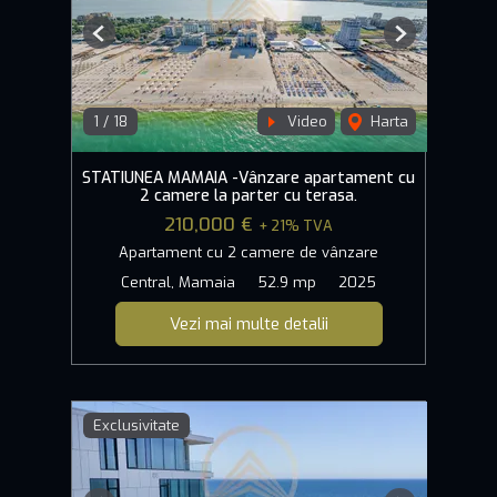
Previous
Next
1
/
18
Video
Harta
STATIUNEA MAMAIA -Vânzare apartament cu
2 camere la parter cu terasa.
210,000 €
+ 21% TVA
Apartament cu 2 camere de vânzare
Central, Mamaia
52.9 mp
2025
Vezi mai multe detalii
Exclusivitate