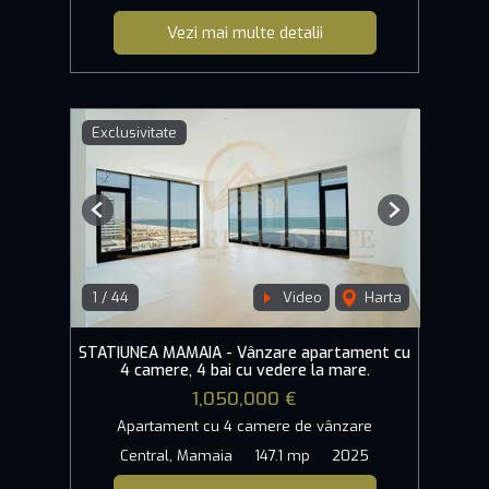
Vezi mai multe detalii
Exclusivitate
Previous
Next
1
/
44
Video
Harta
STATIUNEA MAMAIA - Vânzare apartament cu
4 camere, 4 bai cu vedere la mare.
1,050,000 €
Apartament cu 4 camere de vânzare
Central, Mamaia
147.1 mp
2025