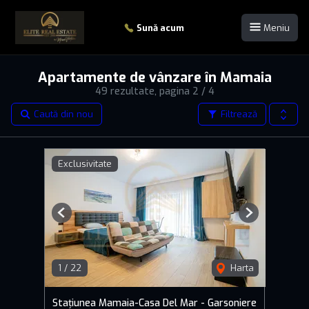
Sună acum
Meniu
Apartamente de vânzare în Mamaia
49 rezultate, pagina 2 / 4
Caută din nou
Filtrează
Exclusivitate
Previous
Next
1
/
22
Harta
Stațiunea Mamaia-Casa Del Mar - Garsoniere