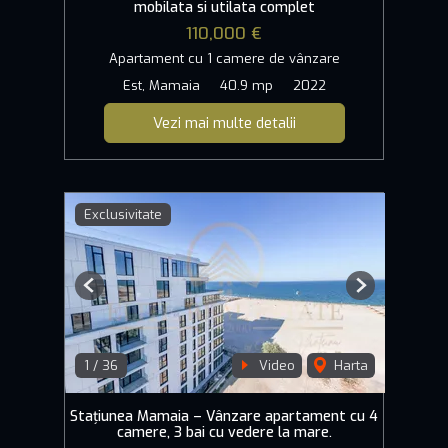
mobilata si utilata complet
110,000 €
Apartament cu 1 camere de vânzare
Est, Mamaia
40.9 mp
2022
Vezi mai multe detalii
Exclusivitate
Previous
Next
1
/
36
Video
Harta
Stațiunea Mamaia – Vânzare apartament cu 4
camere, 3 bai cu vedere la mare.