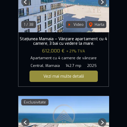
Previous
Next
1
/
38
Video
Harta
Stațiunea Mamaia – Vânzare apartament cu 4
camere, 3 bai cu vedere la mare.
612,000 €
+ 21% TVA
Apartament cu 4 camere de vânzare
Central, Mamaia
142.7 mp
2025
Vezi mai multe detalii
Exclusivitate
Previous
Next