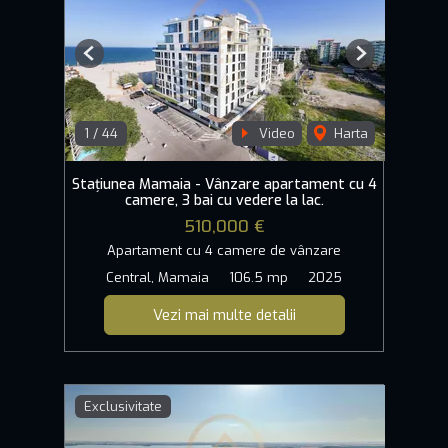
Previous
Next
1
/
44
Video
Harta
Stațiunea Mamaia - Vânzare apartament cu 4
camere, 3 bai cu vedere la lac.
510,000 €
Apartament cu 4 camere de vânzare
Central, Mamaia
106.5 mp
2025
Vezi mai multe detalii
Exclusivitate