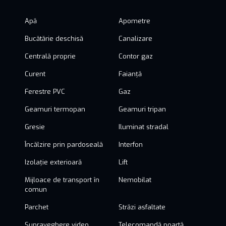
Apă
Apometre
Bucătărie deschisă
Canalizare
Centrală proprie
Contor gaz
Curent
Faianță
Ferestre PVC
Gaz
Geamuri termopan
Geamuri tripan
Gresie
Iluminat stradal
Încălzire prin pardoseală
Interfon
Izolație exterioară
Lift
Mijloace de transport în
Nemobilat
comun
Parchet
Străzi asfaltate
Supraveghere video
Telecomandă poartă