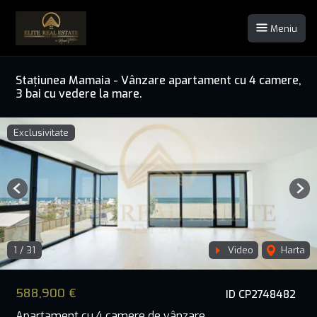
Meniu
Stațiunea Mamaia - Vânzare apartament cu 4 camere,
3 bai cu vedere la mare.
Exclusivitate
Previous
Nex
1
/
31
Video
Harta
588,900 €
ID CP2748482
Apartament cu 4 camere de vânzare