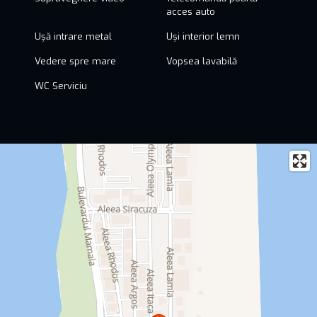
acces auto
Ușă intrare metal
Uși interior lemn
Vedere spre mare
Vopsea lavabilă
WC Serviciu