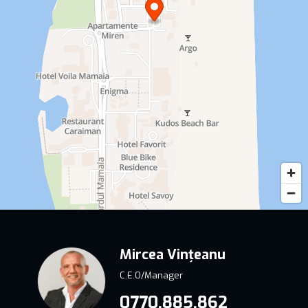
Mircea Vințeanu
C.E.O/Manager
0770.885.862