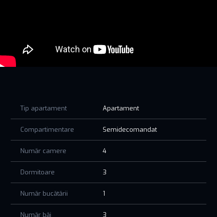
unde trebuie.
Fie că visezi la o locuință permanentă la malul mării sau la
un refugiu de vacanță unde să creezi cele mai frumoase
amintiri, aici le ai pe toate. Marea devine grădina ta, răsăritul
– tabloul tău zilnic, iar viața capătă un alt ritm.
PRETUL AFISAT NU CONTINE TVA!
Bine ai venit acasă!
Tip apartament
Apartament
Compartimentare
Semidecomandat
Număr camere
4
Dormitoare
3
Număr bucătării
1
Număr băi
3