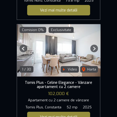
Tomis Nord, Constanta
75.8 mp
2025
Vezi mai multe detalii
Comision 0%
Exclusivitate
Previous
Next
1
/
30
Video
Harta
Tomis Plus - Celine Elegance - Vânzare
apartament cu 2 camere
102,000 €
Apartament cu 2 camere de vânzare
Tomis Plus, Constanta
52 mp
2025
Vezi mai multe detalii