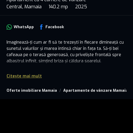
Central, Mamaia
140.2 mp
2025
WhatsApp
Facebook
Imaginează-ți cum ar fi să te trezești în fiecare dimineață cu
sunetul valurilor și marea întinsă chiar în fața ta. Să-ți bei
cafeaua pe o terasă generoasă, cu priveliște frontală spre
albastrul infinit, simțind briza și căldura soarelui.
Acest apartament cu 4 camere și 3 băi se află într-una
Citește mai mult
dintre cele mai râvnite locații de pe litoral – Stațiunea
Mamaia – un loc care nu oferă doar un acoperiș deasupra
Oferte imobiliare Mamaia
Apartamente de vânzare Mamaia
capului, ci un stil de viață vibrant, elegant și conectat la tot
ce contează.
Spațiul este luminos, intim și construit cu atenție la detalii.
Finisajele sunt premium, fiecare colț respiră rafinament, iar
designul modern completează perfect peisajul natural.
Te vei bucura de confort, siguranță, eficiență energetică și,
mai ales, de acel sentiment rar: acela că ești exact acolo