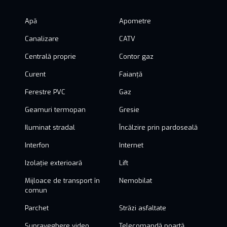
Apă
Apometre
Canalizare
CATV
Centrală proprie
Contor gaz
Curent
Faianță
Ferestre PVC
Gaz
Geamuri termopan
Gresie
Iluminat stradal
Încălzire prin pardoseală
Interfon
Internet
Izolație exterioară
Lift
Mijloace de transport în
Nemobilat
comun
Parchet
Străzi asfaltate
Supraveghere video
Telecomandă poartă