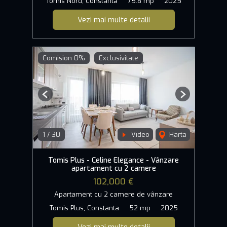
Tomis Nord, Constanta
75.8 mp
2025
Vezi mai multe detalii
Comision 0%
Exclusivitate
Previous
Next
1
/
30
Video
Harta
Tomis Plus - Celine Elegance - Vânzare
apartament cu 2 camere
102,000 €
Apartament cu 2 camere de vânzare
Tomis Plus, Constanta
52 mp
2025
Vezi mai multe detalii