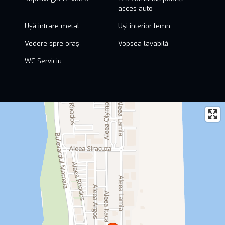
acces auto
Ușă intrare metal
Uși interior lemn
Vedere spre oraș
Vopsea lavabilă
WC Serviciu