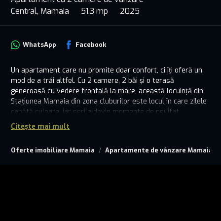
Central, Mamaia
51.3 mp
2025
WhatsApp
Facebook
Un apartament care nu promite doar confort, ci îți oferă un
mod de a trăi altfel. Cu 2 camere, 2 băi și o terasă
generoasă cu vedere frontală la mare, această locuință din
Stațiunea Mamaia din zona cluburilor este locul în care zilele
capătă culoare, iar serile devin momente de neuitat.
Citește mai mult
Designul modern, finisajele premium și lumina naturală care
îmbracă fiecare cameră transformă spațiul într-un refugiu
Oferte imobiliare Mamaia
Apartamente de vânzare Mamaia
elegant și primitor. Totul este gândit pentru a-ți oferi
echilibru între relaxare și energie, între intimitate și acces
rapid la plaje, restaurante, viață socială.
Fie că îți dorești un loc doar al tău, o escapadă de weekend
sau o investiție de succes pe litoral, acest apartament are
acel „ceva” pe care îl cauți – un sentiment de acasă, cu
parfum de mare.