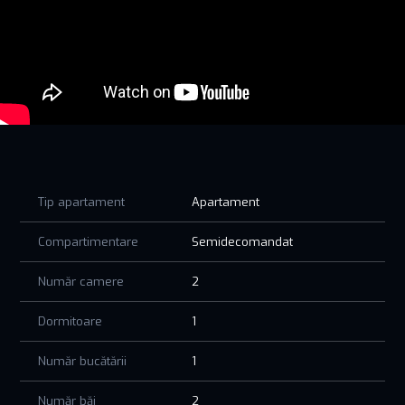
PRETUL AFISAT NU CONTINE TVA!
Te așteaptă acolo unde albastrul cerului se întâlnește cu
albastrul mării.
Tip apartament
Apartament
Compartimentare
Semidecomandat
Număr camere
2
Dormitoare
1
Număr bucătării
1
Număr băi
2