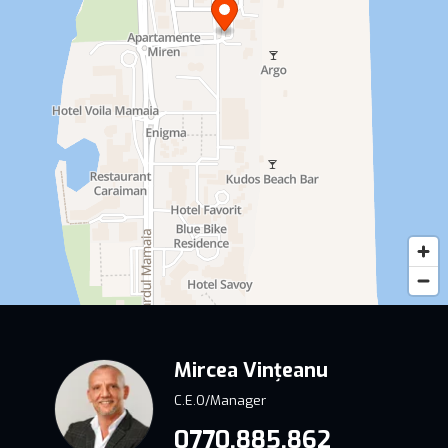
Mircea Vințeanu
C.E.O/Manager
0770.885.862