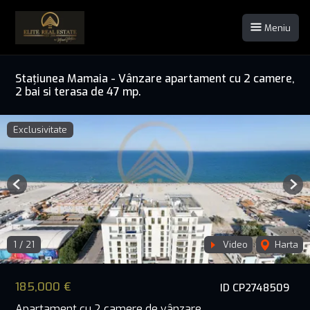
Meniu
Stațiunea Mamaia - Vânzare apartament cu 2 camere,
2 bai si terasa de 47 mp.
Exclusivitate
Previous
Nex
1
/
21
Video
Harta
185,000 €
ID CP2748509
Apartament cu 2 camere de vânzare