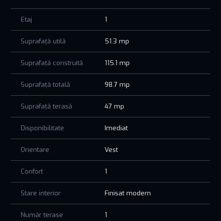
Etaj
1
Suprafață utilă
51.3 mp
Suprafață construită
115.1 mp
Suprafață totală
98.7 mp
Suprafață terasă
47 mp
Disponibilitate
Imediat
Orientare
Vest
Confort
1
Stare interior
Finisat modern
Număr terase
1