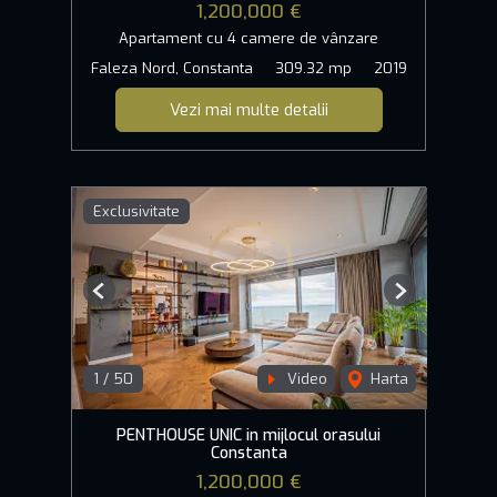
1,200,000 €
Apartament cu 4 camere de vânzare
Faleza Nord, Constanta
309.32 mp
2019
Vezi mai multe detalii
Exclusivitate
Previous
Next
1
/
50
Video
Harta
PENTHOUSE UNIC in mijlocul orasului
Constanta
1,200,000 €