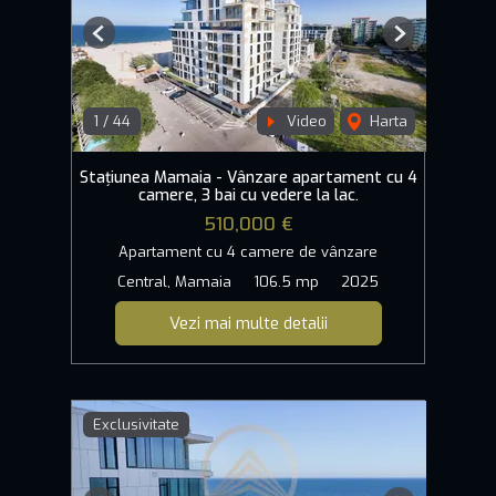
Previous
Next
1
/
44
Video
Harta
Stațiunea Mamaia - Vânzare apartament cu 4
camere, 3 bai cu vedere la lac.
510,000 €
Apartament cu 4 camere de vânzare
Central, Mamaia
106.5 mp
2025
Vezi mai multe detalii
Exclusivitate