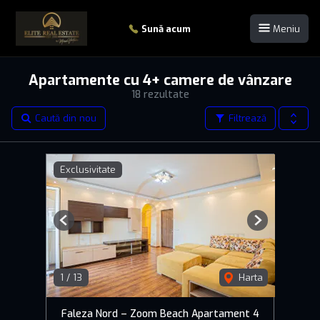
Sună acum
Meniu
Apartamente cu 4+ camere de vânzare
18 rezultate
Caută din nou
Filtrează
Exclusivitate
Previous
Next
1
/
13
Harta
Faleza Nord – Zoom Beach Apartament 4