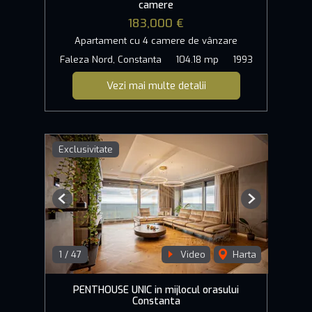
camere
183,000 €
Apartament cu 4 camere de vânzare
Faleza Nord, Constanta
104.18 mp
1993
Vezi mai multe detalii
Exclusivitate
Previous
Next
1
/
47
Video
Harta
PENTHOUSE UNIC in mijlocul orasului
Constanta