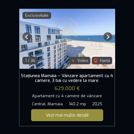
Exclusivitate
Previous
Next
1
/
36
Video
Harta
Stațiunea Mamaia – Vânzare apartament cu 4
camere, 3 bai cu vedere la mare.
629,000 €
Apartament cu 4 camere de vânzare
Central, Mamaia
140.2 mp
2025
Vezi mai multe detalii