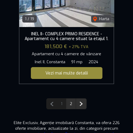
1
/
19
Harta
INEL II- COMPLEX PRIMO RESIDENCE -
Apartament cu 4 camere situat la etajul 1.
181,500 €
+ 21% TVA
Apartament cu 4 camere de vânzare
Inel II, Constanta
91 mp
2024
Vezi mai multe detalii
Pagina anterioară
Pagina următoare
1
2
Elite Exclusiv, Agenție imobiliară Constanta, va ofera 226
oferte imobiliare, actualizate la zi, din categorii precum