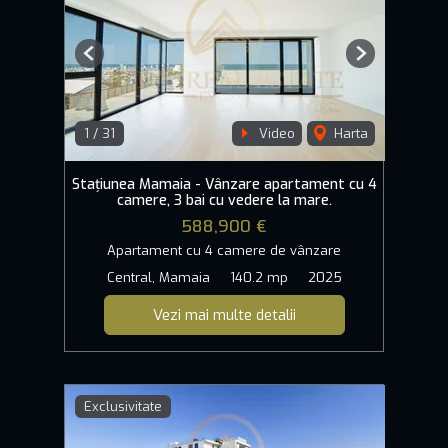
Previous
Next
1
/
31
Video
Harta
Stațiunea Mamaia - Vânzare apartament cu 4
camere, 3 bai cu vedere la mare.
588,900 €
Apartament cu 4 camere de vânzare
Central, Mamaia
140.2 mp
2025
Vezi mai multe detalii
Exclusivitate