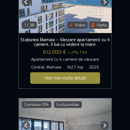
Previous
Next
1
/
38
Video
Harta
Stațiunea Mamaia – Vânzare apartament cu 4
camere, 3 bai cu vedere la mare.
612,000 €
+ 21% TVA
Apartament cu 4 camere de vânzare
Central, Mamaia
142.7 mp
2025
Vezi mai multe detalii
Comision 0%
Exclusivitate
Previous
Next