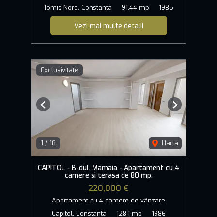
Tomis Nord, Constanta
91.44 mp
1985
Vezi mai multe detalii
Exclusivitate
Previous
Next
1
/
18
Harta
CAPITOL - B-dul. Mamaia - Apartament cu 4
camere si terasa de 80 mp.
220,000 €
Apartament cu 4 camere de vânzare
Capitol, Constanta
128.1 mp
1986