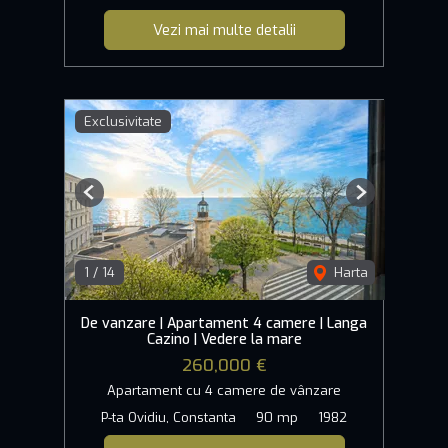
Vezi mai multe detalii
Exclusivitate
Previous
Next
1
/
14
Harta
De vanzare | Apartament 4 camere | Langa
Cazino | Vedere la mare
260,000 €
Apartament cu 4 camere de vânzare
P-ta Ovidiu, Constanta
90 mp
1982