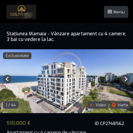
Meniu
Stațiunea Mamaia - Vânzare apartament cu 4 camere,
3 bai cu vedere la lac.
Exclusivitate
Previous
Nex
1
/
44
Video
Harta
510,000 €
ID CP2748562
Apartament cu 4 camere de vânzare