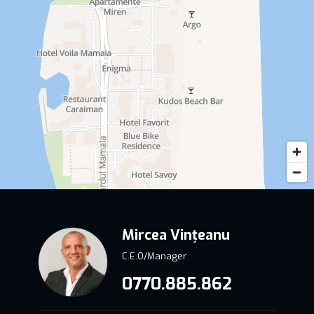
Mircea Vințeanu
C.E.O/Manager
0770.885.862