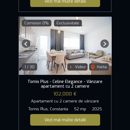
Vezi mai multe detalii
Comision 0%
Exclusivitate
Previous
Next
1
/
30
Video
Harta
Tomis Plus - Celine Elegance - Vânzare
apartament cu 2 camere
102,000 €
Apartament cu 2 camere de vânzare
Tomis Plus, Constanta
52 mp
2025
Vezi mai multe detalii