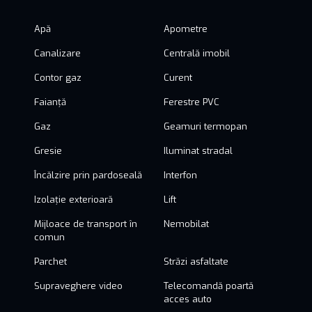
Apă
Apometre
Canalizare
Centrală imobil
Contor gaz
Curent
Faianță
Ferestre PVC
Gaz
Geamuri termopan
Gresie
Iluminat stradal
Încălzire prin pardoseală
Interfon
Izolație exterioară
Lift
Mijloace de transport în
Nemobilat
comun
Parchet
Străzi asfaltate
Supraveghere video
Telecomandă poartă
acces auto