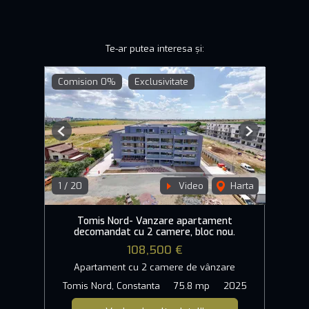
Te-ar putea interesa și:
Comision 0%
Exclusivitate
Previous
Next
1
/
20
Video
Harta
Tomis Nord- Vanzare apartament
decomandat cu 2 camere, bloc nou.
108,500 €
Apartament cu 2 camere de vânzare
Tomis Nord, Constanta
75.8 mp
2025