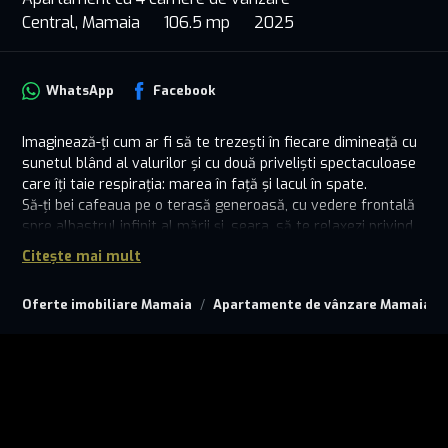
Central, Mamaia
106.5 mp
2025
WhatsApp
Facebook
Imaginează-ți cum ar fi să te trezești în fiecare dimineață cu
sunetul blând al valurilor și cu două priveliști spectaculoase
care îți taie respirația: marea în față și lacul în spate.
Să-ți bei cafeaua pe o terasă generoasă, cu vedere frontală
spre albastrul infinit al mării și, seara, să te relaxezi privind
liniștea lacului care reflectă culorile apusului.
Citește mai mult
Acest apartament spațios, cu 4 camere și 3 băi, situat în
Oferte imobiliare Mamaia
Apartamente de vânzare Mamaia
inima Stațiunii Mamaia, oferă nu doar o locuință, ci un stil de
viață dublu privilegiat – între mare și lac, între vibrația verii și
liniștea apei.
Interiorul este gândit pentru rafinament și confort: spații
luminoase, finisaje premium, design modern și o
compartimentare ideală pentru viața de zi cu zi sau pentru
relaxare în vacanțe. Fiecare detaliu a fost ales cu grijă