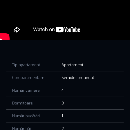
pentru a-ți oferi o experiență completă de locuire.
✔️ Priveliști panoramice
✔️ Terasă generoasă
✔️ Confort, eficiență energetică și intimitate
✔️ Acces rapid la plajă, restaurante și viața de noapte
Fie că vrei o locuință permanentă la malul mării sau un
refugiu de vacanță unic, aici le ai pe toate.
Marea devine scena ta de dimineață, lacul – refugiu de seară,
iar fiecare zi – o evadare din cotidian.
Tip apartament
Apartament
PRETUL AFISAT NU CONTINE TVA!
Compartimentare
Semidecomandat
Bine ai venit în locul unde marea și lacul se întâlnesc. Bine ai
Număr camere
4
venit acasă.
Dormitoare
3
Număr bucătării
1
Număr băi
2