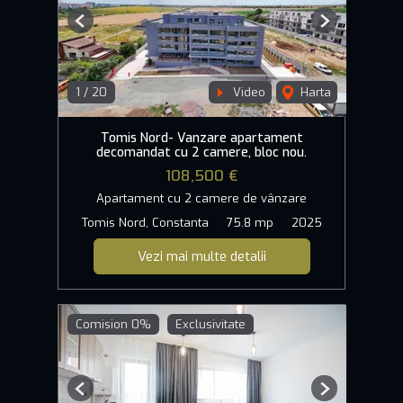
Previous
Next
1
/
20
Video
Harta
Tomis Nord- Vanzare apartament
decomandat cu 2 camere, bloc nou.
108,500 €
Apartament cu 2 camere de vânzare
Tomis Nord, Constanta
75.8 mp
2025
Vezi mai multe detalii
Comision 0%
Exclusivitate
Previous
Next