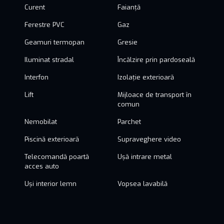
Curent
Faianță
Ferestre PVC
Gaz
Geamuri termopan
Gresie
Iluminat stradal
Încălzire prin pardoseală
Interfon
Izolație exterioară
Lift
Mijloace de transport în
comun
Nemobilat
Parchet
Piscină exterioară
Supraveghere video
Telecomandă poartă
Ușă intrare metal
acces auto
Uși interior lemn
Vopsea lavabilă