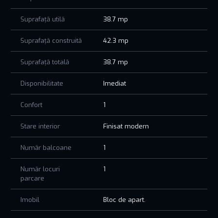
dezvoltare, aproape de plajă, restaurante și zone de
Suprafață utilă
38.7 mp
agrement.
Prețul afișat nu conține Tva.
Suprafață construită
42.3 mp
Pentru detalii suplimentare sau vizionare, vă rugăm să ne
Suprafață totală
38.7 mp
contactați.
Disponibilitate
Imediat
Confort
1
Stare interior
Finisat modern
Număr balcoane
1
Număr locuri
1
parcare
Imobil
Bloc de apart.