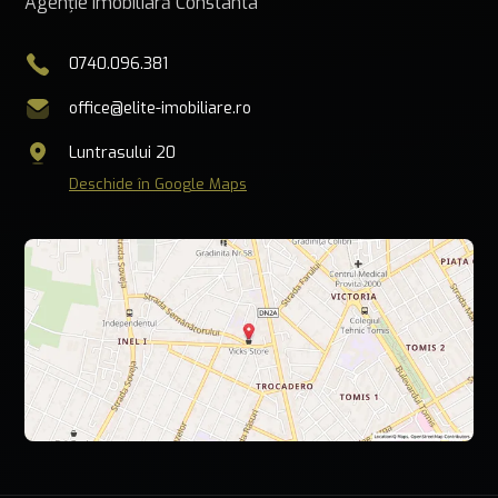
Agenție imobiliară Constanta
0740.096.381
office@elite-imobiliare.ro
Luntrasului 20
Deschide în Google Maps