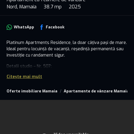
Nord, Mamaia
38.7 mp
2025
WhatsApp
Facebook
Platinum Apartments Residence, la doar câțiva pași de mare.
Ideal pentru locuință de vacanță, reședință permanentă sau
investiție cu randament sigur.
Detalii studio – Nr. 507:
Citește mai mult
Suprafață utilă generoasă
Living cu bucătărie open-space
Baie complet echipată
Oferte imobiliare Mamaia
Apartamente de vânzare Mamaia
Balcon deschis, cu vedere aerisită
Posibilitate achiziție loc de parcare
Finisaje și dotări premium:
Încălzire în pardoseală
Centrală termică Ariston și aer condiționat Mitsubishi
Tâmplărie din aluminiu cu geam triplu