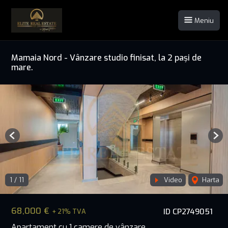
Meniu
Mamaia Nord - Vânzare studio finisat, la 2 pași de
mare.
Previous
Nex
1
/
11
Video
Harta
68,000 €
ID CP2749051
+ 21% TVA
Apartament cu 1 camere de vânzare