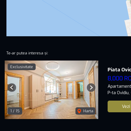
Te-ar putea interesa și:
Exclusivitate
Piata Ovid
8,000 R
Apartament 
Previous
Next
P-ta Ovidiu
Vezi
1
/
15
Harta