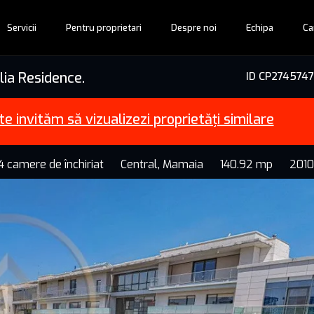
Servicii
Pentru proprietari
Despre noi
Echipa
Ca
lia Residence.
ID CP2745747
te invităm să vizualizezi proprietăți similare
 camere de închiriat
Central, Mamaia
140.92 mp
2010