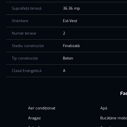
Suprafață terasă
36.36 mp
Orientare
Est-Vest
Număr terase
2
Stadiu construcție
Finalizată
Tip construcție
Beton
Clasă Energetică
A
Fac
Aer condiționat
Apă
Aragaz
Bucătărie mobi