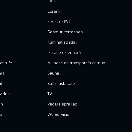
CATV
Curent
Ferestre PVC
Geamuri termopan
Iluminat stradal
Izolație exterioară
at rufe
Mijloace de transport în comun
ară
Saună
nt
Străzi asfaltate
video
TV
mn
Vedere spre lac
ă
WC Serviciu