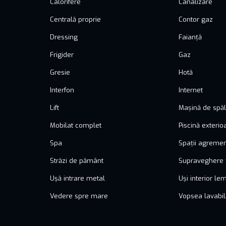
Calorifere
Canalizare
Centrală proprie
Contor gaz
Dressing
Faianță
Frigider
Gaz
Gresie
Hotă
Interfon
Internet
Lift
Mașină de spăl
Mobilat complet
Piscină exterio
Spa
Spații agreme
Străzi de pământ
Supraveghere 
Ușă intrare metal
Uși interior le
Vedere spre mare
Vopsea lavabil