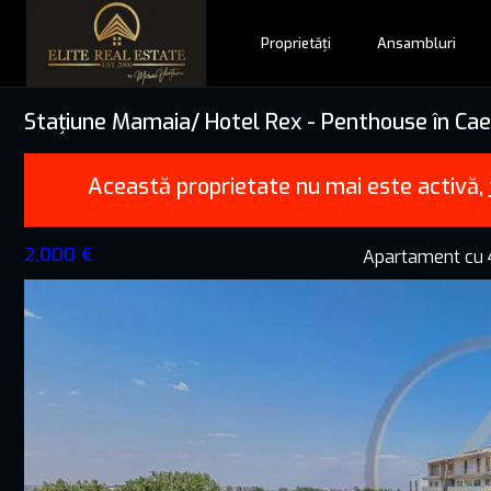
Proprietăți
Ansambluri
Stațiune Mamaia/ Hotel Rex - Penthouse în Cae
Această proprietate nu mai este activă,
2,000 €
Apartament cu 4