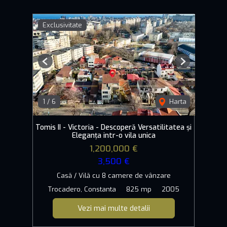
Exclusivitate
Previous
Next
1
/
6
Harta
Tomis II - Victoria - Descoperă Versatilitatea și
Eleganța intr-o vila unica
1,200,000 €
3,500 €
Casă / Vilă cu 8 camere de vânzare
Trocadero, Constanta
825 mp
2005
Vezi mai multe detalii