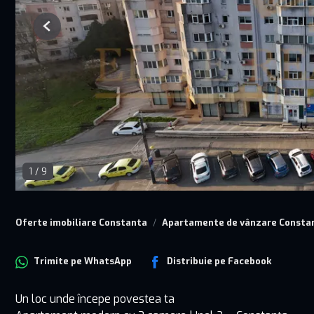
Previous
1
/
9
Oferte imobiliare Constanta
Apartamente de vânzare Consta
Trimite pe
WhatsApp
Distribuie pe
Facebook
Un loc unde începe povestea ta