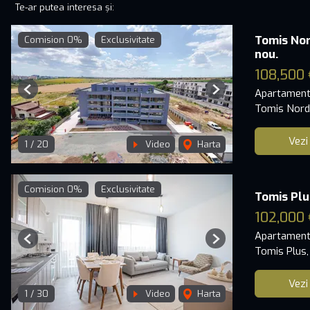
Te-ar putea interesa și:
Tomis No
Comision 0%
Exclusivitate
nou.
108,500 
Apartament
Previous
Next
Tomis Nord
Vezi
1
/
20
Video
Harta
Comision 0%
Exclusivitate
Tomis Plu
102,000 
Apartament
Previous
Next
Tomis Plus,
Vezi
1
/
30
Video
Harta