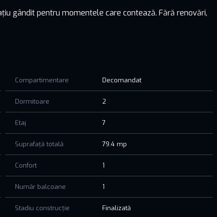
n spațiu gândit pentru momentele care contează. Fără renovări,
e, 2 băi care îți fac viața mai ușoară. Complet mobilat și
e care ai nevoie.
tul aproape.
Compartimentare
Decomandat
 viața.
Dormitoare
2
Etaj
7
Suprafață totală
79.4 mp
Confort
1
Număr balcoane
1
Stadiu construcție
Finalizată