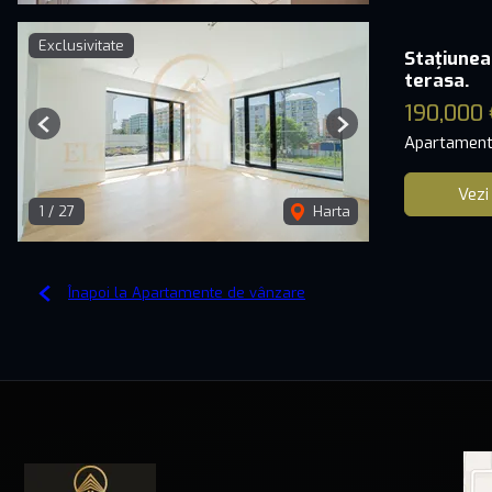
Exclusivitate
Stațiunea
terasa.
190,000 
Previous
Next
Apartament
Vezi
1
/
27
Harta
Înapoi la Apartamente de vânzare