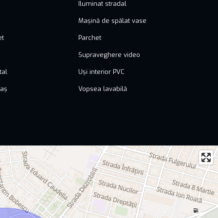
Iluminat stradal
Mașină de spălat vase
et
Parchet
Supraveghere video
tal
Uși interior PVC
raș
Vopsea lavabilă