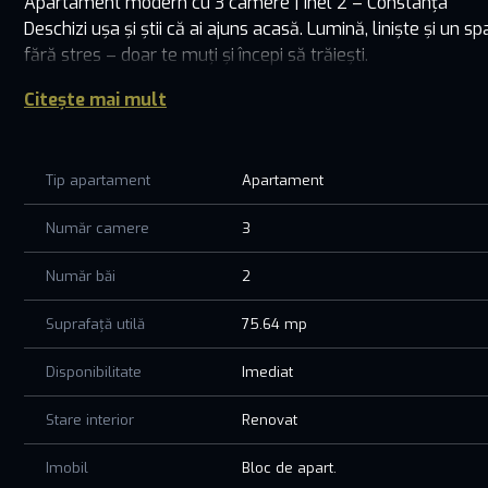
Apartament modern cu 3 camere | Inel 2 – Constanța
Deschizi ușa și știi că ai ajuns acasă. Lumină, liniște și u
fără stres – doar te muți și începi să trăiești.
Living open space pentru seri tihnite, 2 dormitoare primitoar
Citește mai mult
utilat, cu centrală pe gaz, aer condiționat și tot confortul d
- Siguranță reală, lift nou, bloc îngrijit.
- La 5 minute de Mall Supernova, într-o zonă liniștită, cu to
Tip apartament
Apartament
Nu este doar un apartament. Este locul unde îți construiești
Număr camere
3
Hai să-l vezi. S-ar putea să fie exact ce cauți.
Număr băi
2
Suprafață utilă
75.64 mp
Disponibilitate
Imediat
Stare interior
Renovat
Imobil
Bloc de apart.