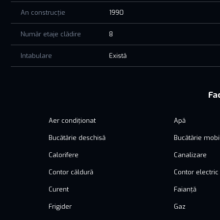
An construcție
1990
Număr etaje clădire
8
Intabulare
Există
Fac
Aer condiționat
Apă
Bucătărie deschisă
Bucătărie mobi
Calorifere
Canalizare
Contor căldură
Contor electric
Curent
Faianță
Frigider
Gaz