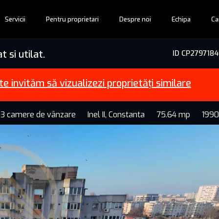
Servicii
Pentru proprietari
Despre noi
Echipa
Ca
 si utilat.
ID CP2797184
te invităm să vizualizezi proprietăți similare
 3 camere de vânzare
Inel II, Constanta
75.64 mp
1990