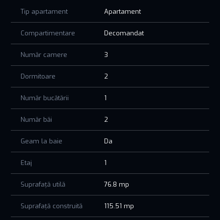
Interior foarte inalt si luminos, cu suprafete vitrate mari,
Tip apartament
Apartament
dormitoarele separate de zona de zi, 2 bai spatioase, terasa
generoasa de 19 mp.
Compartimentare
Decomandat
Investește în stilul tău de viață și bucură-te de avantajele
unui bloc finalizat! Toate documentele sunt pregatite pentru
Număr camere
3
o achizitie fara griji!
In cazul achizitiei pe o firma platitoare de TVA se aplica
Dormitoare
2
taxarea inversa (nu se mai achita TVA-ul).
Număr bucătării
1
Număr băi
2
Geam la baie
Da
Etaj
1
Suprafață utilă
76.8 mp
Suprafață construită
115.51 mp