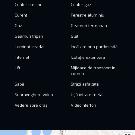
Contor electric
Contor gaz
Curent
Ferestre aluminiu
Gaz
Geamuri termopan
Geamuri tripan
Glet
Iluminat stradal
Încălzire prin pardoseală
Internet
Izolație exterioară
Lift
Mijloace de transport în
comun
Șapă
Străzi asfaltate
Supraveghere video
Ușă intrare metal
Vedere spre oraș
Videointerfon