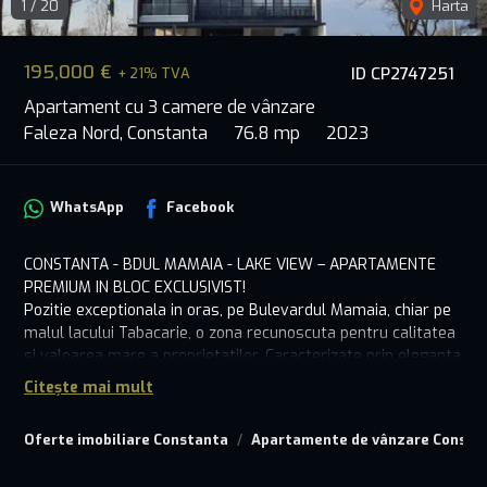
1
/
20
Harta
195,000 €
ID CP2747251
+ 21% TVA
Apartament cu 3 camere de vânzare
Faleza Nord, Constanta
76.8 mp
2023
WhatsApp
Facebook
CONSTANTA - BDUL MAMAIA - LAKE VIEW – APARTAMENTE
PREMIUM IN BLOC EXCLUSIVIST!
Pozitie exceptionala in oras, pe Bulevardul Mamaia, chiar pe
malul lacului Tabacarie, o zona recunoscuta pentru calitatea
si valoarea mare a proprietatilor. Caracterizate prin eleganta
si stil unic, aceste apartamente asigura un standard de viata
Citește mai mult
ridicat si sunt ideale pentru familii de succes in cariera
profesionala sau cu afaceri prospere.
Oferte imobiliare Constanta
Apartamente de vânzare Consta
Bloc exclusivist, cu arhitectura spectaculoasa, construit cu
materiale de top si atentie la detalii, complet finalizat.