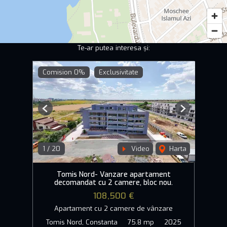
Te-ar putea interesa și:
Comision 0%
Exclusivitate
Previous
Next
1
/
20
Video
Harta
Tomis Nord- Vanzare apartament
decomandat cu 2 camere, bloc nou.
108,500 €
Apartament cu 2 camere de vânzare
Tomis Nord, Constanta
75.8 mp
2025