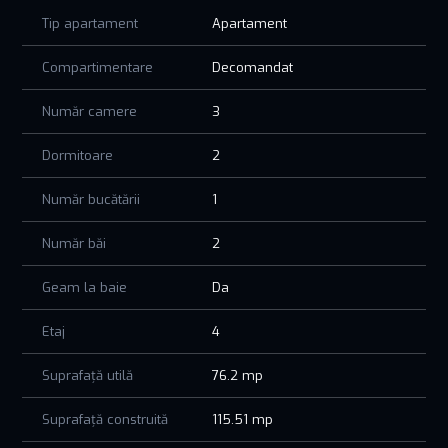
generoasa de 19 mp.
Tip apartament
Apartament
Investește în stilul tău de viață și bucură-te de avantajele
unui bloc finalizat! Toate documentele sunt pregatite pentru
Compartimentare
Decomandat
o achizitie fara griji!
In cazul achizitiei pe o firma platitoare de TVA se aplica
Număr camere
3
taxarea inversa (nu se mai achita TVA-ul).
Dormitoare
2
Număr bucătării
1
Număr băi
2
Geam la baie
Da
Etaj
4
Suprafață utilă
76.2 mp
Suprafață construită
115.51 mp