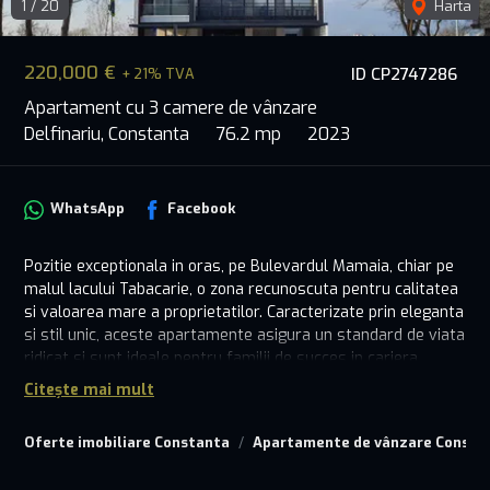
1
/
20
Harta
220,000 €
ID CP2747286
+ 21% TVA
Apartament cu 3 camere de vânzare
Delfinariu, Constanta
76.2 mp
2023
WhatsApp
Facebook
Pozitie exceptionala in oras, pe Bulevardul Mamaia, chiar pe
malul lacului Tabacarie, o zona recunoscuta pentru calitatea
si valoarea mare a proprietatilor. Caracterizate prin eleganta
si stil unic, aceste apartamente asigura un standard de viata
ridicat si sunt ideale pentru familii de succes in cariera
profesionala sau cu afaceri prospere.
Citește mai mult
Bloc exclusivist, cu arhitectura spectaculoasa, construit cu
materiale de top si atentie la detalii, complet finalizat.
Oferte imobiliare Constanta
Apartamente de vânzare Consta
Interior foarte inalt si luminos, cu suprafete vitrate mari,
dormitoarele separate de zona de zi, 2 bai spatioase, terasa