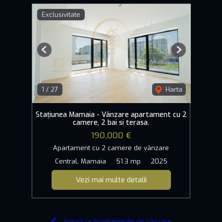
Exclusivitate
Previous
Next
1
/
27
Harta
Stațiunea Mamaia - Vânzare apartament cu 2
camere, 2 bai si terasa.
190,000 €
Apartament cu 2 camere de vânzare
Central, Mamaia
51.3 mp
2025
Vezi mai multe detalii
Înapoi la Apartamente de vânzare