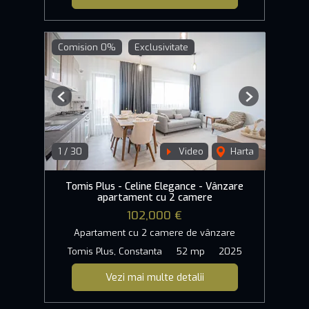
Comision 0%
Exclusivitate
Previous
Next
1
/
30
Video
Harta
Tomis Plus - Celine Elegance - Vânzare
apartament cu 2 camere
102,000 €
Apartament cu 2 camere de vânzare
Tomis Plus, Constanta
52 mp
2025
Vezi mai multe detalii