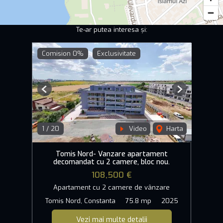
Te-ar putea interesa și:
Comision 0%
Exclusivitate
Previous
Next
1
/
20
Video
Harta
Tomis Nord- Vanzare apartament
decomandat cu 2 camere, bloc nou.
108,500 €
Apartament cu 2 camere de vânzare
Tomis Nord, Constanta
75.8 mp
2025
Vezi mai multe detalii