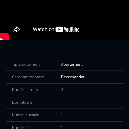
Te așteaptă acolo unde albastrul cerului se întâlnește cu
albastrul mării.
Tip apartament
Apartament
Compartimentare
Decomandat
Număr camere
2
Dormitoare
1
Număr bucătării
1
Număr băi
1