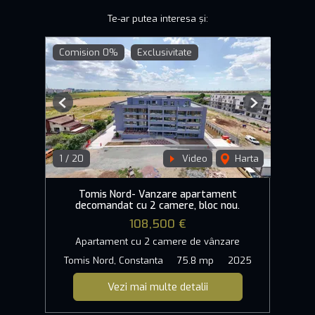
Te-ar putea interesa și:
Comision 0%
Exclusivitate
Previous
Next
1
/
20
Video
Harta
Tomis Nord- Vanzare apartament
decomandat cu 2 camere, bloc nou.
108,500 €
Apartament cu 2 camere de vânzare
Tomis Nord, Constanta
75.8 mp
2025
Vezi mai multe detalii