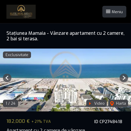
Meniu
Stațiunea Mamaia - Vânzare apartament cu 2 camere,
2 bai si terasa.
Exclusivitate
Previous
Nex
1
/
24
Video
Harta
182,000 €
ID CP2748418
+ 21% TVA
Apartament cu 2 camere de vânzare