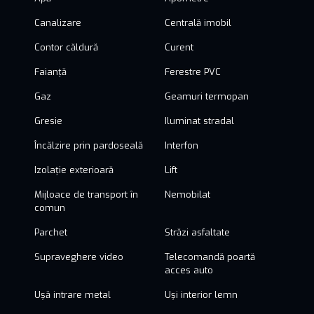
Canalizare
Centrală imobil
Contor căldură
Curent
Faianță
Ferestre PVC
Gaz
Geamuri termopan
Gresie
Iluminat stradal
Încălzire prin pardoseală
Interfon
Izolație exterioară
Lift
Mijloace de transport în
Nemobilat
comun
Parchet
Străzi asfaltate
Supraveghere video
Telecomandă poartă
acces auto
Ușă intrare metal
Uși interior lemn