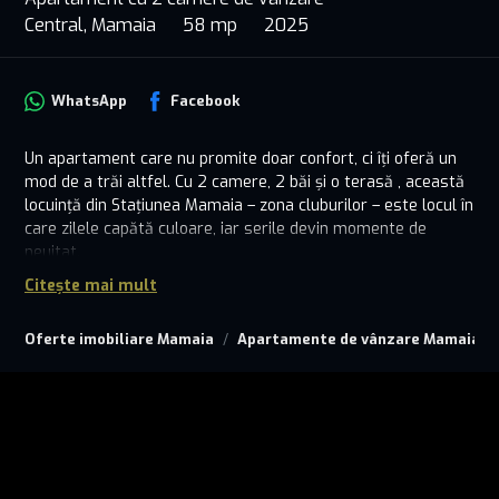
Central, Mamaia
58 mp
2025
WhatsApp
Facebook
Un apartament care nu promite doar confort, ci îți oferă un
mod de a trăi altfel. Cu 2 camere, 2 băi și o terasă , această
locuință din Stațiunea Mamaia – zona cluburilor – este locul în
care zilele capătă culoare, iar serile devin momente de
neuitat.
Citește mai mult
Designul modern, finisajele premium și lumina naturală care
îmbracă fiecare cameră transformă spațiul într-un refugiu
Oferte imobiliare Mamaia
Apartamente de vânzare Mamaia
elegant și primitor. Totul este gândit pentru a-ți oferi
echilibru: între relaxare și energie, între intimitate și acces
rapid la plaje, restaurante, viață socială.
Fie că îți dorești un loc doar al tău, o escapadă de weekend
sau o investiție de succes pe litoral, acest apartament are
acel „ceva” pe care îl cauți – un sentiment de acasă, cu
parfum de mare.