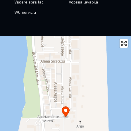
Vedere spre lac
Vopsea lavabilă
WC Serviciu