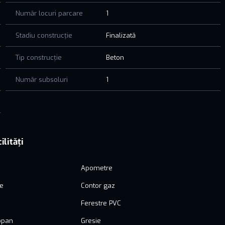
Număr locuri parcare
1
Stadiu construcție
Finalizată
Tip construcție
Beton
Număr subsoluri
1
ilități
Apometre
ie
Contor gaz
Ferestre PVC
opan
Gresie