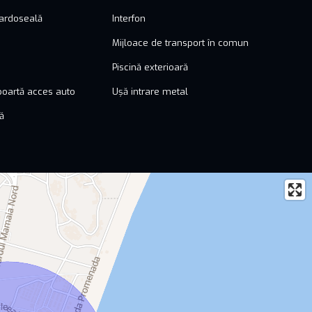
pardoseală
Interfon
Mijloace de transport în comun
Piscină exterioară
oartă acces auto
Ușă intrare metal
ă