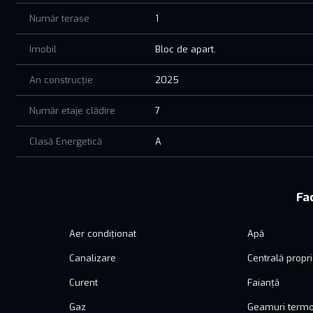
Număr terase
1
Imobil
Bloc de apart.
An construcție
2025
Număr etaje clădire
7
Clasă Energetică
A
Fac
Aer condiționat
Apă
Canalizare
Centrală propr
Curent
Faianță
Gaz
Geamuri term