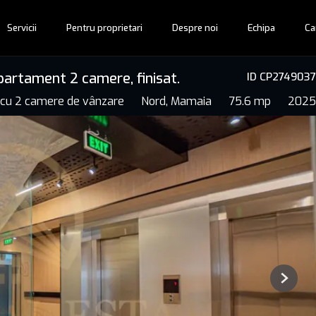
Servicii
Pentru proprietari
Despre noi
Echipa
Ca
artament 2 camere, finisat.
ID CP2749037
cu 2 camere de vânzare
Nord, Mamaia
75.6 mp
2025
Next