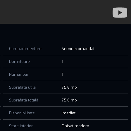
n MDF
în ordine.
Compartimentare
Semidecomandat
Dormitoare
1
de pe litoral, aproape de plajă, restaurante, beach baruri și
Număr băi
1
Suprafață utilă
75.6 mp
nări, vă rugăm să ne contactați.
Suprafață totală
75.6 mp
Disponibilitate
Imediat
Stare interior
Finisat modern