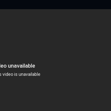
timp petrecut în familie
e și aer curat
ată
ate