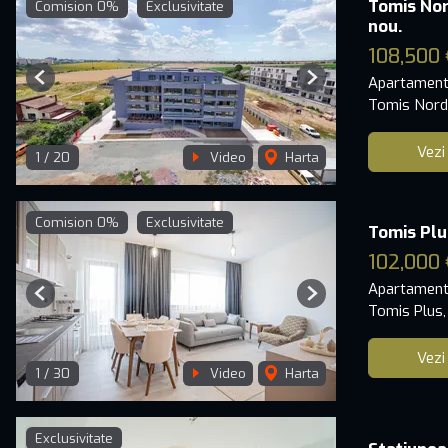
Tomis No
Comision 0%
Exclusivitate
nou.
108,500 
Apartament
Previous
Next
Tomis Nord
Vezi
1
/
20
Video
Harta
Comision 0%
Exclusivitate
Tomis Plu
102,000 
Apartament
Previous
Next
Tomis Plus,
Vezi
1
/
30
Video
Harta
Exclusivitate