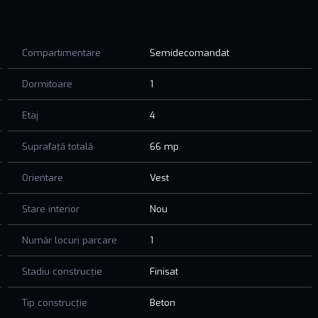
Compartimentare
Semidecomandat
ist
Dormitoare
1
Etaj
4
aia, Pasarelă, Club IDU, Aqua Magic
Suprafață totală
66 mp
Orientare
Vest
Stare interior
Nou
e de pe litoralul românesc
Număr locuri parcare
1
ate NU va sta mult pe piață.
Stadiu construcție
Finisat
i tu toată viața pentru bani. Fă o mișcare strategica—
Tip construcție
Beton