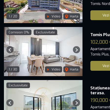
Tomis Nord
Vezi
1
/
20
Video
Harta
Comision 0%
Exclusivitate
Tomis Plu
102,000 
Apartament
Previous
Next
Tomis Plus,
Vezi
1
/
30
Video
Harta
Exclusivitate
Stațiunea
terasa.
190,000 
Previous
Next
Apartament