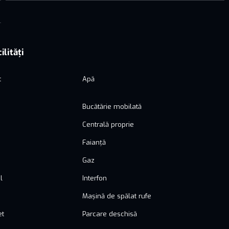
ilități
t
Apă
Bucătărie mobilată
Centrală proprie
Faianță
Gaz
l
Interfon
Mașină de spălat rufe
et
Parcare deschisă