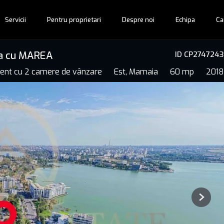
Servicii
Pentru proprietari
Despre noi
Echipa
Ca
tea cu MAREA
ID CP2747243
ent cu 2 camere de vânzare
Est, Mamaia
60 mp
2018
Next