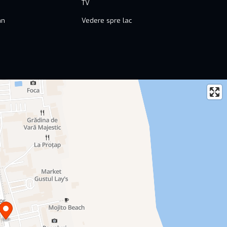
TV
mn
Vedere spre lac