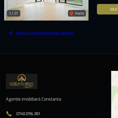
Vezi
1
/
27
Harta
Înapoi la Apartamente de vânzare
Agenție imobiliară Constanta
0740.096.381