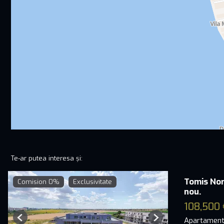
Te-ar putea interesa și:
Tomis No
Comision 0%
Exclusivitate
nou.
108,500 
Apartament
Previous
Next