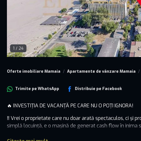
1
/
24
Oferte imobiliare Mamaia
Apartamente de vânzare Mamaia
Trimite pe
WhatsApp
Distribuie pe
Facebook
🔥 INVESTIȚIA DE VACANȚĂ PE CARE NU O POȚI IGNORA!
‼️ Vrei o proprietate care nu doar arată spectaculos, ci și
simplă locuință, e o mașină de generat cash flow în inima s
📐 60 mp de rafinament, mobilat și utilat complet