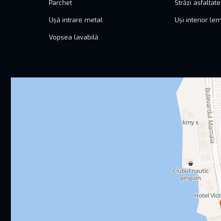
Parchet
Străzi asfaltate
Ușă intrare metal
Uși interior le
Vopsea lavabilă