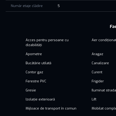
Număr etaje clădire
5
Fac
Acces pentru persoane cu
Aer condiționa
dizabilități
Apometre
Aragaz
Bucătărie utilată
Canalizare
Contor gaz
Curent
Ferestre PVC
Frigider
Gresie
Iluminat strada
Izolație exterioară
Lift
Mijloace de transport în comun
Mobilat compl