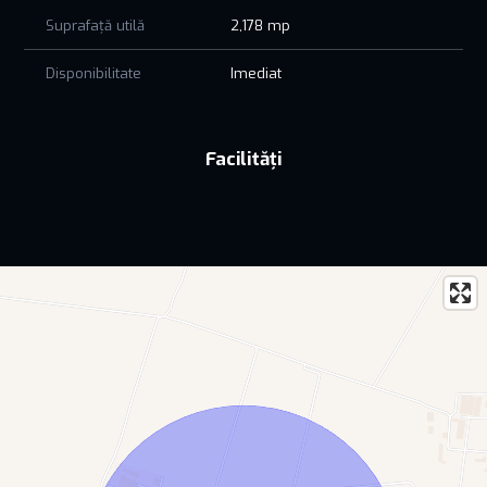
Suprafață utilă
2,178 mp
Parcela 2: 600 mp, categoria "A"
Parcela 3: 178 mp, categoria "A"
Disponibilitate
Imediat
✅ Detalii construcție (Clădire C1):
Destinație: Hală atelier – întreținere, reparații, spațiu
Facilități
depozitare și comercializare piese auto
Structură: metalică din oțel galvanizat, fundații beton armat
Pereți: tablă profilată + izolație cu vată minerală
Acoperiș: tablă galvanizată, șarpantă cu două pante, izolat
Compartimentare parter (457 mp): hală atelier (264 mp),
birouri, grupuri sanitare, sală, oficiu
Compartimentare supantă (97 mp): birouri, grup sanitar,
oficiu
✅ Funcțiuni propuse: