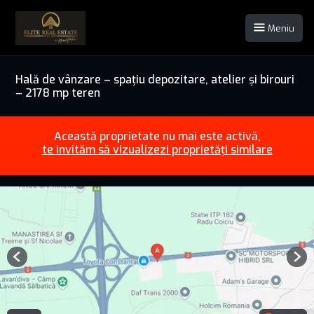
Meniu
Hală de vânzare – spațiu depozitare, atelier și birouri
– 2178 mp teren
Această proprietate nu mai este activă,
te invităm să vizualizezi proprietăți similare
Previous
Nex