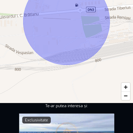
Acces principal într-un spațiu de prezentare și comercializare
piese auto (110 mp)
Spațiu depozitare piese autovehicule grele (211 mp)
Trei birouri moderne și funcționale
Grupuri sanitare și vestiar pentru personal
🔑 Avantaje:
Construcție solidă, structură metalică galvanizată
Spațiu generos pentru activități industriale, depozitare,
service sau comerț
Compartimentare eficientă: hală + birouri + spații
administrative
Te-ar putea interesa și:
Teren mare (2178 mp) cu multiple posibilități de utilizare
Exclusivitate