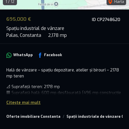
1
/
12
Harta
695,000 €
ID CP2748620
Spațiu industrial de vânzare
Palas, Constanta
2,178 mp
WhatsApp
Facebook
Hală de vânzare – spațiu depozitare, atelier și birouri – 2178
mp teren
📐 Suprafață teren: 2178 mp
🏢 Suprafață hală: 600 mp desfășurată (496 mp construcție
la sol)
Citește mai mult
✅ Detalii teren:
Oferte imobiliare Constanta
Spații industriale de vânzare Co
Parcela 1: 1400 mp, categoria "CC" (Curți Construcții),
împrejmuire parțială cu gard din plăci