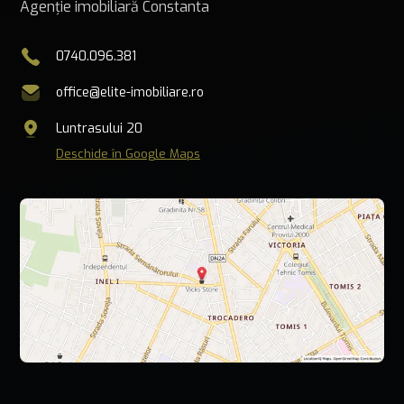
Agenție imobiliară Constanta
0740.096.381
office@elite-imobiliare.ro
Luntrasului 20
Deschide în Google Maps