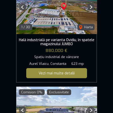
Previous
Next
1
/
30
Harta
Hală industrială pe varianta Ovidiu, în spatele
magazinului JUMBO
880,000 €
Spațiu industrial de vânzare
Aurel Vlaicu, Constanta
623 mp
Vezi mai multe detalii
Comision 0%
Exclusivitate
Previous
Next