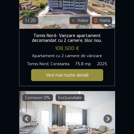
1
/
20
Video
Harta
Tomis Nord- Vanzare apartament
decomandat cu 2 camere, bloc nou.
108,500 €
Apartament cu 2 camere de vânzare
Tomis Nord, Constanta
75.8 mp
2025
Vezi mai multe detalii
Comision 0%
Exclusivitate
Previous
Next