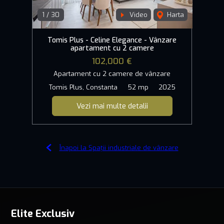
1
/
30
Video
Harta
Tomis Plus - Celine Elegance - Vânzare
apartament cu 2 camere
102,000 €
Apartament cu 2 camere de vânzare
Tomis Plus, Constanta
52 mp
2025
Vezi mai multe detalii
Înapoi la Spații industriale de vânzare
Elite Exclusiv